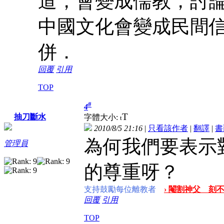
道，會變成儒教，討
中國文化會變成民間
併．
回覆
引用
TOP
#
4
T
抽刀斷水
字體大小:
t
2010/8/5 21:16
|
只看該作者
|
翻譯
|
書
為何我們要表示
管理員
的尊重呀？
支持鼓勵每位離教者
› 閹割神父 刻不
回覆
引用
TOP