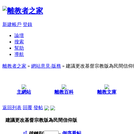
新建帳戶
登錄
論壇
搜索
幫助
導航
離教者之家
»
網站意見‧版務
» 建議更改基督宗教版為民間信仰
主網站
離教百科
離教文庫
返回列表
回覆
發帖
建議更改基督宗教版為民間信仰版
#
1
跳轉到
»
倒序看帖