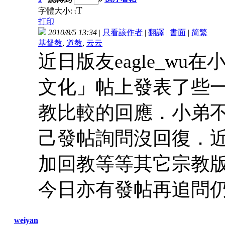
T
字體大小:
t
打印
2010/8/5 13:34
|
只看該作者
|
翻譯
|
書面
|
简
繁
基督教
,
道教
,
云云
近日版友eagle_w
文化」帖上發表了些
教比較的回應．小弟不完
己發帖詢問沒回復．近日
加回教等等其它宗教
今日亦有發帖再追問
weiyan