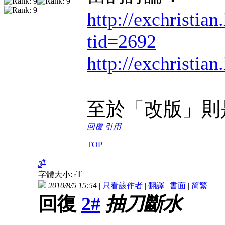
http://exchristia
tid=2692
http://exchristia
至於「改版」則
回覆
引用
TOP
#
3
T
字體大小:
t
2010/8/5 15:54
|
只看該作者
|
翻譯
|
書面
|
简
繁
回復
2#
抽刀斷水