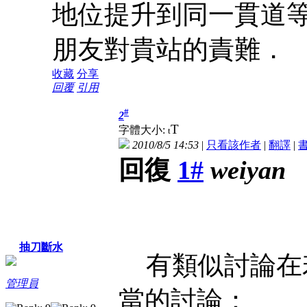
地位提升到同一貫道
朋友對貴站的責難．
收藏
分享
回覆
引用
#
2
T
字體大小:
t
2010/8/5 14:53
|
只看該作者
|
翻譯
|
回復
1#
weiyan
抽刀斷水
有類似討論在
管理員
當的討論：