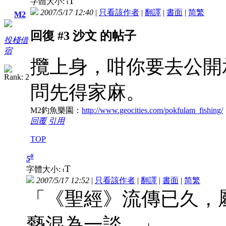
T
字體大小:
t
2007/5/17 12:40
|
只看該作者
|
翻譯
|
書面
|
简
繁
M2
回復 #3 沙文 的帖子
投棧借
宿
攬上身，咁你要去公開
問先得家麻。
M2釣魚樂園：
http://www.geocities.com/pokfulam_fishing/
回覆
引用
TOP
#
5
T
字體大小:
t
2007/5/17 12:52
|
只看該作者
|
翻譯
|
書面
|
简
繁
「《聖經》流傳已久，
褻混為一談。」