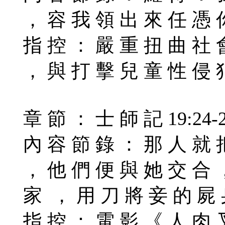
， 容 我 領 出 來 任 憑 
指 控 ： 嚴 重 扭 曲 社 
， 與 打 擊 兒 童 性 侵 
章 節 ： 士 師 記 19:24-
內 容 節 錄 ： 那 人 就 
， 他 們 便 與 她 交 合 
家 ， 用 刀 將 妾 的 屍 
指 控 ： 電 影 《 人 肉 