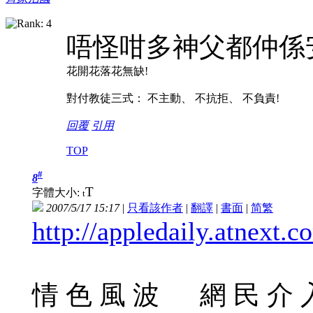
唔怪咁多神父都仲係
花開花落花無缺!
對付教徒三式： 不主動、 不抗拒、 不負責!
回覆
引用
TOP
#
8
T
字體大小:
t
2007/5/17 15:17
|
只看該作者
|
翻譯
|
書面
|
简
繁
http://appledaily.atnext.
情 色 風 波 網 民 介 