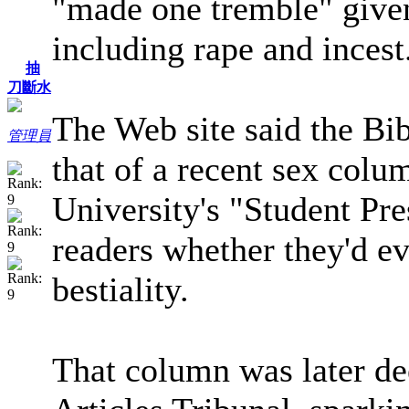
"made one tremble" given 
including rape and incest
抽
刀斷水
The Web site said the Bib
管理員
that of a recent sex colu
University's "Student Pr
readers whether they'd ev
bestiality.
That column was later d