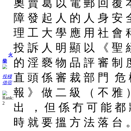
奧 賣 葛 以 電 郵 回 覆 
障 發 起 人 的 人 身 安 
理 工 大 學 應 用 社 會 
投 訴 人 明 顯 以 《 聖 
火
的 淫 褻 物 品 評 審 制 
柴
直 頭 係 審 裁 部 門 危 
投棧
借宿
報 》 做 二 級 （ 不 雅 
出 ， 但 係 冇 可 能 都 
時 就 要 搵 方 法 落 台 