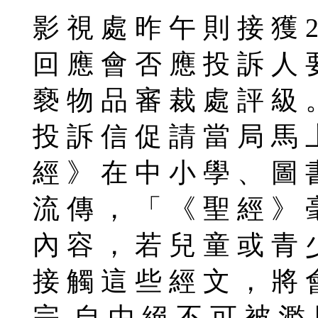
影 視 處 昨 午 則 接 獲 2
回 應 會 否 應 投 訴 人 
褻 物 品 審 裁 處 評 級 
投 訴 信 促 請 當 局 馬 
經 》 在 中 小 學 、 圖 
流 傳 ， 「 《 聖 經 》 
內 容 ， 若 兒 童 或 青 
接 觸 這 些 經 文 ， 將 
宗 自 由 絕 不 可 被 濫 