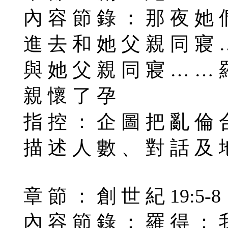
內 容 節 錄 ： 那 夜 她 
進 去 和 她 父 親 同 寢 
與 她 父 親 同 寢 … … 
親 懷 了 孕
指 控 ： 企 圖 把 亂 倫 
描 述 人 數 、 對 話 及 
章 節 ： 創 世 紀 19:5-8
內 容 節 錄 ： 羅 得 ： 