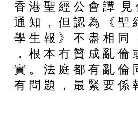
香 港 聖 經 公 會 譚 見 
通 知 ， 但 認 為 《 聖 
學 生 報 》 不 盡 相 同 
， 根 本 冇 贊 成 亂 倫 
實 。 法 庭 都 有 亂 倫 
有 問 題 ， 最 緊 要 係