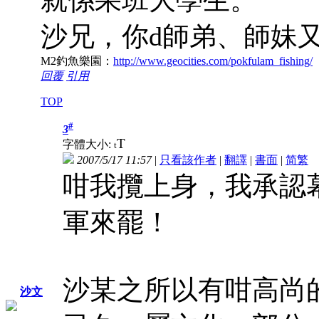
沙兄，你d師弟、師妹又
M2釣魚樂園：
http://www.geocities.com/pokfulam_fishing/
回覆
引用
TOP
#
3
T
字體大小:
t
2007/5/17 11:57
|
只看該作者
|
翻譯
|
書面
|
简
繁
咁我攬上身，我承認
軍來罷！
沙某之所以有咁高尚
沙文