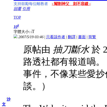
支持鼓勵每位離教者
› 閹割神父 刻不容緩 ‹
回覆
引用
TOP
#
10
T
字體大小:
t
2007/5/19 03:46
|
只看該作者
|
翻譯
|
書面
|
简
繁
原帖由
抽刀斷水
於 2
路透社都有報道喎。
事件，不像某些愛抄
談。）
沙
文