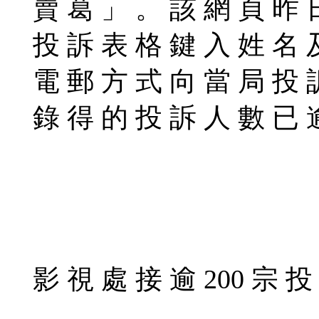
賣 葛 」 。 該 網 頁 昨 
投 訴 表 格 鍵 入 姓 名 
電 郵 方 式 向 當 局 投 
錄 得 的 投 訴 人 數 已 
影 視 處 接 逾 200 宗 投