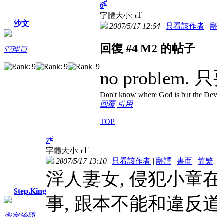
#
6
T
字體大小:
t
沙文
2007/5/17 12:54
|
只看該作者
|
回復 #4 M2 的帖子
管理員
no problem
Don't know where God is but the Devil 
回覆
引用
TOP
#
7
T
字體大小:
t
2007/5/17 13:10
|
只看該作者
|
翻譯
|
書面
|
简
繁
淫人妻女, 侵犯小童
Step.King
事, 跟本不能和違反
齊家治國