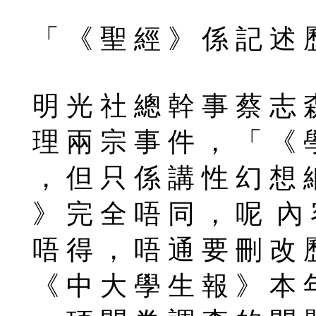
「 《 聖 經 》 係 記 述 
明 光 社 總 幹 事 蔡 志 
理 兩 宗 事 件 ， 「 《 
， 但 只 係 講 性 幻 想 
》 完 全 唔 同 ， 呢 內 
唔 得 ， 唔 通 要 刪 改 
《 中 大 學 生 報 》 本 年