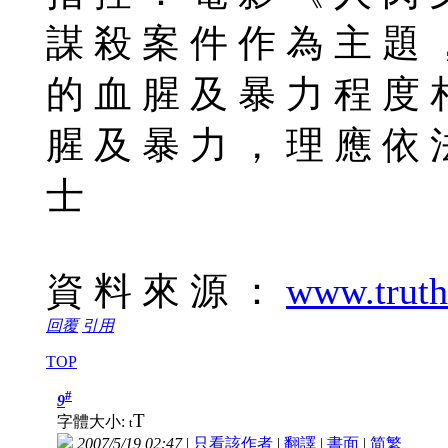
謀 殺 案 件 作 為 主 題 
的 血 腥 及 暴 力 程 度 
腥 及 暴 力 ， 理 應 依 
士
資 料 來 源 ：
www.truth
回覆
引用
TOP
#
9
T
字體大小:
t
2007/5/19 02:47
|
只看該作者
|
翻譯
|
書面
|
简
繁