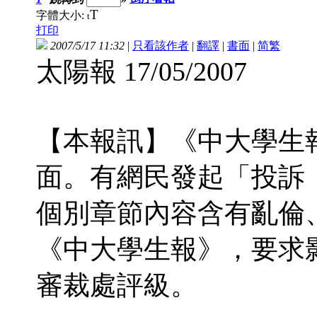
T
字體大小:
t
打印
2007/5/17 11:32
|
只看該作者
|
翻譯
|
書面
|
简
繁
太陽報 17/05/2007
【本報訊】《中大學生
面。有網民發起「投訴
個別章節內容含有亂倫
《中大學生報》，要求
審裁處評級。