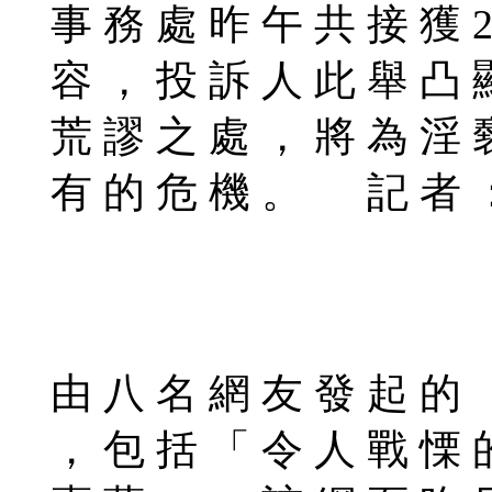
事 務 處 昨 午 共 接 獲 2
容 ， 投 訴 人 此 舉 凸 
荒 謬 之 處 ， 將 為 淫 
有 的 危 機 。 記 者 ：
由 八 名 網 友 發 起 的 
， 包 括 「 令 人 戰 慄 