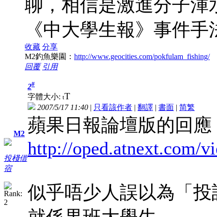
聊，相信是激進分子渾
《中大學生報》事件手
收藏
分享
M2釣魚樂園：
http://www.geocities.com/pokfulam_fishing/
回覆
引用
#
2
T
字體大小:
t
2007/5/17 11:40
|
只看該作者
|
翻譯
|
書面
|
简
繁
蘋果日報論壇版的回應
M2
http://oped.atnext.com/v
投棧借
宿
似乎唔少人誤以為「投
就係果班大學生。