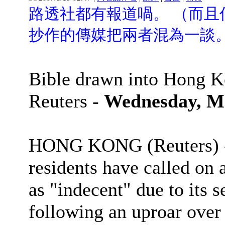
路透社都有報道喎。
（而且
抄作的傳媒把兩者混為一談
Bible drawn into Hong K
Reuters -
Wednesday, M
HONG KONG (Reuters) -
residents have called on a
as "indecent" due to its s
following an uproar over 