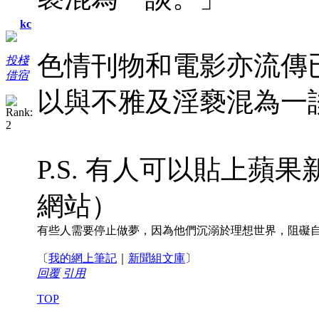
kc
色情刊物和電影亦流傳
投棧
借宿
以與不雅及淫褻混為一
P.S. 有人可以貼上
網站）
有些人需要停止做夢，因為他們沉溺於理想世界，阻礙
〔
我的網上筆記
｜
新聞組文庫
〕
回覆
引用
TOP