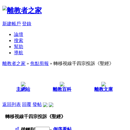
新建帳戶
登錄
論壇
搜索
幫助
導航
離教者之家
»
焦點剪報
» 轉移視線千四宗投訴《聖經》
主網站
離教百科
離教文庫
返回列表
回覆
發帖
轉移視線千四宗投訴《聖經》
#
1
跳轉到
»
倒序看帖