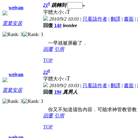
#
21
跳轉到
»
weiyan
T
字體大小:
t
2010/9/2 10:01
|
只看該作者
|
翻譯
|
書面
|
置業安居
回復
14#
leonlee
一早就被屏蔽了．
回覆
引用
TOP
#
22
weiyan
T
字體大小:
t
2010/9/2 10:03
|
只看該作者
|
翻譯
|
書面
|
置業安居
回復
19#
真男人
你又不知道禱告內容．可能求神管教管教
回覆
引用
TOP
weiyan