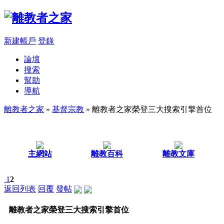
新建帳戶
登錄
論壇
搜索
幫助
導航
離教者之家
»
基督宗教
» 離教者之家榮登三大搜索引擎首位
主網站
離教百科
離教文庫
1
2
返回列表
回覆
發帖
離教者之家榮登三大搜索引擎首位