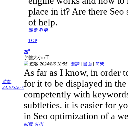
engine works and how to m
place in it? Are there Seo 
of help.
回覆
引用
TOP
#
29
T
字體大小:
t
遊客
2024/8/6 18:55
|
翻譯
|
書面
|
简
繁
As far as I know, in order t
for it to be displayed in t
遊客
23.106.56.x
competently with keywords 
subtleties. it is easier for
in Seo optimization of a we
回覆
引用