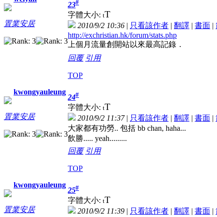
#
23
T
字體大小:
t
置業安居
2010/9/2 10:36
|
只看該作者
|
翻譯
|
書面
|
http://exchristian.hk/forum/stats.php
上個月流量創開站以來最高記錄．
回覆
引用
TOP
kwongyauleung
#
24
T
字體大小:
t
置業安居
2010/9/2 11:37
|
只看該作者
|
翻譯
|
書面
|
大家都有功勞.. 包括 bb chan, haha...
飲勝..... yeah.........
回覆
引用
TOP
kwongyauleung
#
25
T
字體大小:
t
置業安居
2010/9/2 11:39
|
只看該作者
|
翻譯
|
書面
|