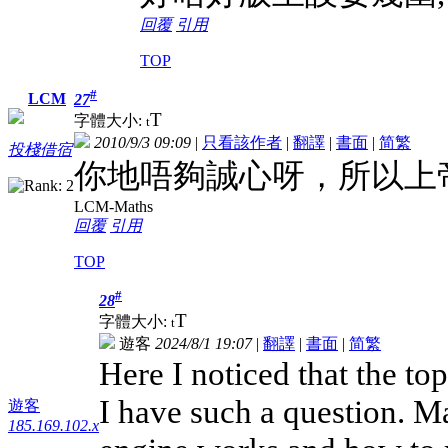
回覆
引用
TOP
#
LCM
27
T
字體大小:
t
2010/9/3 09:09
|
只看該作者
|
翻譯
|
書面
|
简
繁
投棧借宿
你地唔夠誠心呀，所以上
LCM-Maths
回覆
引用
TOP
#
28
T
字體大小:
t
遊客
2024/8/1 19:07
|
翻譯
|
書面
|
简
繁
Here I noticed that the t
I have such a question. 
遊客
185.169.102.x