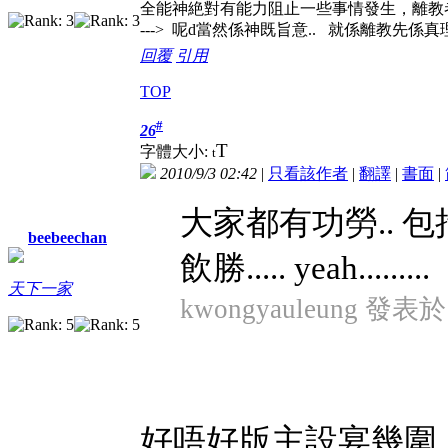
全能神絶對有能力阻止一些事情發生，離教
---> 呢d當然係神既旨意.. 就係離教先係真理.. (ju
回覆
引用
TOP
#
26
T
字體大小:
t
2010/9/3 02:42
|
只看該作者
|
翻譯
|
書面
|
大家都有功勞.. 包括 bb
beebeechan
飲勝..... yeah.........
天下一家
kwongyauleung 發表於 2
好唔好版主設宴幾圍,