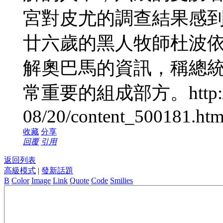
宮對皮尤的調查結果感到
廿六歲的黑人牧師杜波依
解奧巴馬的資訊，稱總
常重要的組成部方。http://www
08/20/content_500181.ht
收藏
分享
回覆
引用
返回列表
高級模式
|
發新話題
B
Color
Image
Link
Quote
Code
Smilies