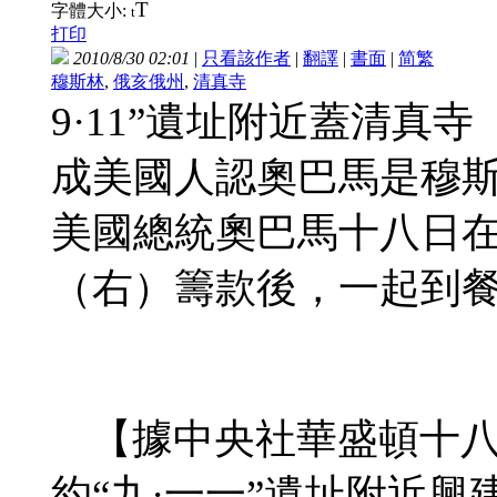
T
字體大小:
t
打印
2010/8/30 02:01
|
只看該作者
|
翻譯
|
書面
|
简
繁
穆斯林
,
俄亥俄州
,
清真寺
9·11”遺址附近蓋清
成美國人認奧巴馬是穆
美國總統奧巴馬十八日
（右）籌款後，一起到餐
【據中央社華盛頓十八
約“九·一一”遺址附近