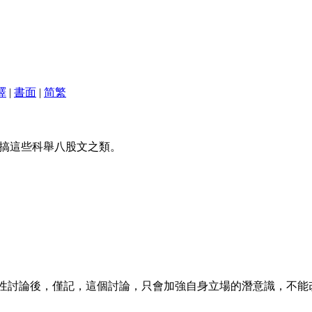
譯
|
書面
|
简
繁
搞這些科舉八股文之類。
。
理性討論後，僅記，這個討論，只會加強自身立場的潛意識，不能