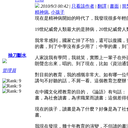
2010/9/3 00:42
|
只看該作者
|
翻譯
|
書面
|
简
精神病
,
小孩子
現在是精神病開始的時代了，我發現很多年輕
19世紀威脅人類最大的是肺病，20世紀威脅
我常常感到，國家亡掉了不怕，還可以復國，
的書，到了中學沒有多少用了；中學的書，到
抽刀斷水
人家說我有學問，我就笑，實際上一輩子在外面
朗聲念出來，唱的。到了現在，比如《資治通
管理員
對目前的教育，我的感慨非常大。如有哪一位
講句不好聽的話，不屑一看。這個教育怎麼辦
在中國文化裡教育的目的，《論語》有句話：
書，為社會讀書，為求職業而讀書；這個差得
現在的孩子，讀書是為了什麼？好像是為了社
書。
我現在發現，幾十年教育的演變，不但讀的書