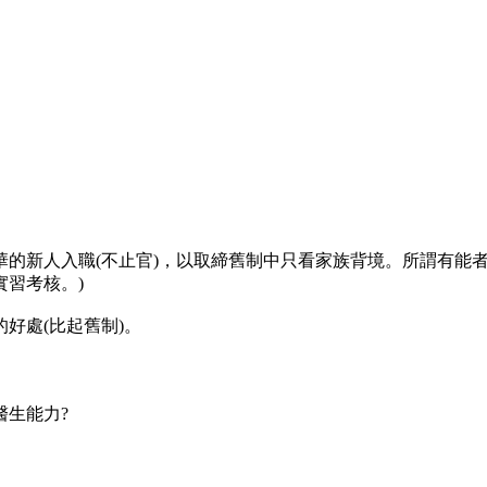
的新人入職(不止官)，以取締舊制中只看家族背境。所謂有能者
習考核。)
好處(比起舊制)。
醫生能力?