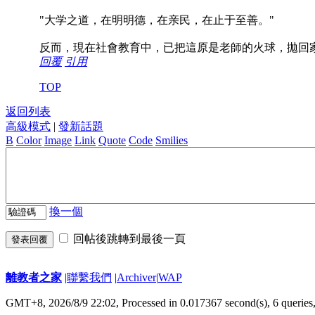
"大学之道，在明明德，在亲民，在止于至善。"
反而，現在社會教育中，已把這原是老師的火球，拋回
回覆
引用
TOP
返回列表
高級模式
|
發新話題
B
Color
Image
Link
Quote
Code
Smilies
換一個
回帖後跳轉到最後一頁
發表回覆
離教者之家
|
聯繫我們
|
Archiver
|
WAP
GMT+8, 2026/8/9 22:02,
Processed in 0.017367 second(s), 6 queries