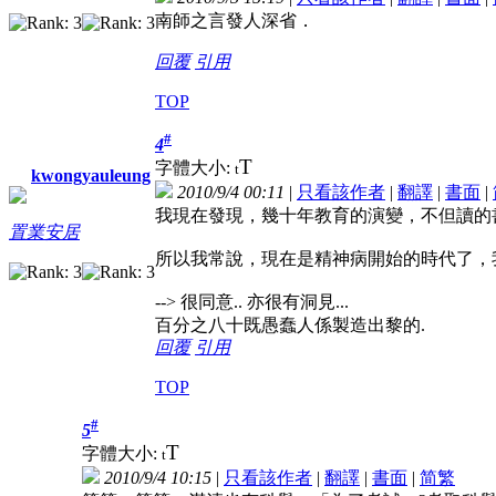
南師之言發人深省．
回覆
引用
TOP
#
4
T
字體大小:
t
kwongyauleung
2010/9/4 00:11
|
只看該作者
|
翻譯
|
書面
|
我現在發現，幾十年教育的演變，不但讀的
置業安居
所以我常說，現在是精神病開始的時代了，
--> 很同意.. 亦很有洞見...
百分之八十既愚蠢人係製造出黎的.
回覆
引用
TOP
#
5
T
字體大小:
t
2010/9/4 10:15
|
只看該作者
|
翻譯
|
書面
|
简
繁