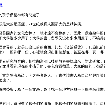
繁
的孩子們精神都有問題了……
人類最大的是癌症，21世紀威脅人類最大的是精神病。
要是國家的文化亡掉了，就永遠不會翻身了。因此，我這幾年提
了大學沒多少用了；大學的書，留學又沒有多少用處了，不曉得
賣弄的，就是13歲以前的東西。比如《資治通鑒》，13歲以
鑒》，提到哪一段，心裡就會現出那個影像，甚至在哪一頁，哪
學者研究教育的，把推翻滿清以後的教科書找出來，對比研究，
？尤其看到現在的小孩子們，書包背得很重，大家的目的，都是
「古之學者為己，今之學者為人。」古代讀書人為自己的興趣讀
很遠了。
會的榮譽，為了一個文憑，為了找一個地方休息一下腦筋來讀書
沒有用，還浪費了孩子們的腦筋，把孩子們的身體都搞壞了。這