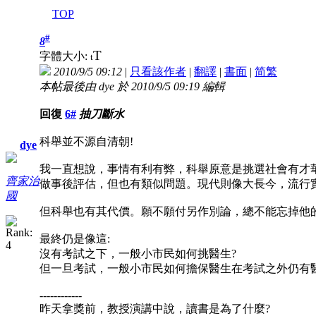
TOP
#
8
T
字體大小:
t
2010/9/5 09:12
|
只看該作者
|
翻譯
|
書面
|
简
繁
本帖最後由 dye 於 2010/9/5 09:19 編輯
回復
6#
抽刀斷水
科舉並不源自清朝!
dye
我一直想說，事情有利有弊，科舉原意是挑選社會有才華
齊家治
做事後評估，但也有類似問題。現代則像大長今，流行實
國
但科舉也有其代價。願不願付另作別論，總不能忘掉他的
最終仍是像這:
沒有考試之下，一般小市民如何挑醫生?
但一旦考試，一般小市民如何擔保醫生在考試之外仍有
------------
昨天拿獎前，教授演講中說，讀書是為了什麼?