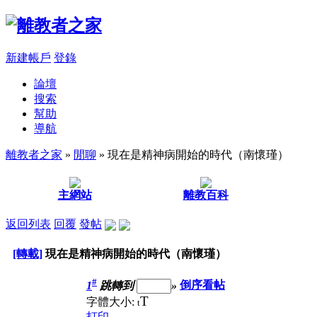
新建帳戶
登錄
論壇
搜索
幫助
導航
離教者之家
»
閒聊
» 現在是精神病開始的時代（南懷瑾）
主網站
離教百科
返回列表
回覆
發帖
[轉載]
現在是精神病開始的時代（南懷瑾）
#
1
跳轉到
»
倒序看帖
T
字體大小:
t
打印