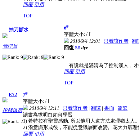
回覆
引用
TOP
#
6
抽刀斷水
T
字體大小:
t
2010/9/4 12:01
|
只看該作者
|
翻
管理員
回復
5#
dye
有說就是滿清為了控制漢人，才
回覆
引用
TOP
#
E72
7
T
字體大小:
t
2010/9/4 12:11
|
只看該作者
|
翻譯
|
書面
|
简
繁
投棧借宿
讀書為求明白如何學習.
1) 希特拉有聖靈感動, 所以他用人道方法處理猶太人
2) 潛意識形成後，不能從意識層面改變。花大力氣
回覆
引用