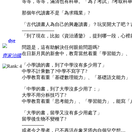
等等，等等，滿清也有科舉。「為了考試」?考取科
那個年代讀書不是「為求職業」?
「古代讀書人為自己的興趣讀書」？玩笑開大了吧？
----------------------
「到了現在，比如《資治通鑒》，提到哪一段，心裡
dye
問題是，這有助解決任何眼前問題嗎?
在日新月異的新會中，教育當然着重「學習能力」、
齊家治國
「小學讀的書，到了中學沒有多少用了」
中學不計乘數了?中學不寫字了?
小學教育着重「基礎數理能力」、「基礎語文能力」
「中學的書，到了大學沒多少用了；」
大學不用分柝技巧了?
中學教育着重「思考能力」、「學習能力」，能寫「
「大學的書，留學又沒有多少用處了」
留學後生物不變種了?
---------------
或者今之學者，已不再活在象牙塔內自個兒空想…