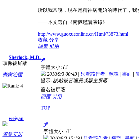
所以我常說，現在是精神病開始的時代了，我
——本文選自《南懷瑾講演錄》
http://www.guoxueonline.cn/Html/?3873.html
收藏
分享
回覆
引用
Sherlock, M.D.
#
2
頭像被屏蔽
T
字體大小:
t
2010/9/3 00:43
|
只看該作者
|
翻譯
|
書面
|
齊家治國
提示:
該帖被管理員或版主屏蔽
簽名被屏蔽
回覆
引用
TOP
weiyan
#
3
T
字體大小:
t
置業安居
2010/9/3 15:19
|
只看該作者
|
翻譯
|
書面
|