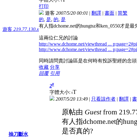
t
打印
遊客
2007/5/20 00:01
|
翻譯
|
書面
|
简
繁
的
,
是
,
的
,
是
有人指dchome.net的hungtsz和ken_05
遊客
219.77.130.x
這兩位仁兄的討論
http://www.dchome.net/viewthread ... p;page=2#
http://www.dchome.net/viewthread ... p;page=2#
同時請問貴討論區是在何時有投訴聖經的念頭
收藏
分享
回覆
引用
#
2
T
字體大小:
t
2007/5/20 13:49
|
只看該作者
|
翻譯
|
書
原帖由
Guest
from 219.7
有人指dchome.net的h
是否真的?
抽刀斷水