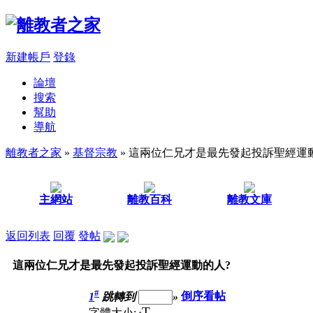
新建帳戶
登錄
論壇
搜索
幫助
導航
離教者之家
»
基督宗教
» 這兩位仁兄才是最先發起投訴聖經運
主網站
離教百科
離教文庫
返回列表
回覆
發帖
這兩位仁兄才是最先發起投訴聖經運動的人?
#
1
跳轉到
»
倒序看帖
T
字體大小: