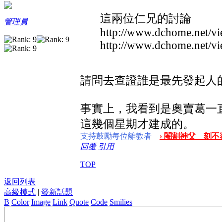
這兩位仁兄的討論
管理員
http://www.dchome.net/
http://www.dchome.net/vie
請問去查證誰是最先發起人
事實上，我看到是奧賣葛一
這幾個星期才建成的。
支持鼓勵每位離教者
› 閹割神父 刻不容
回覆
引用
TOP
返回列表
高級模式
|
發新話題
B
Color
Image
Link
Quote
Code
Smilies