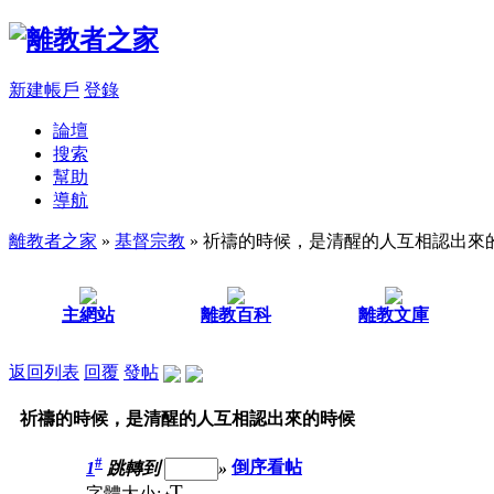
新建帳戶
登錄
論壇
搜索
幫助
導航
離教者之家
»
基督宗教
» 祈禱的時候，是清醒的人互相認出來
主網站
離教百科
離教文庫
返回列表
回覆
發帖
祈禱的時候，是清醒的人互相認出來的時候
#
1
跳轉到
»
倒序看帖
T
字體大小: