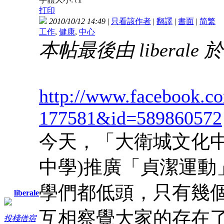
t
打印
2010/10/12 14:49
|
只看該作者
|
翻譯
|
書面
|
简
繁
工作
,
健康
,
中心
本帖最後由 liberale 於 2
http://www.facebook.co
177581&id=589860572
今天，「大衛城文化中
中學)推廣「貞潔運動
學們都低頭，只有幾
liberale
互相察覺大家的存在
投棧借宿