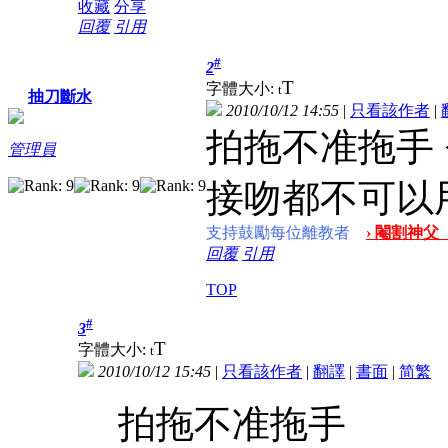
收藏
分享
回覆
引用
#
2
T
字體大小:
t
抽刀斷水
2010/10/12 14:55
|
只看該作者
|
拍拖不准拖手 <
管理員
接吻都不可以
支持鼓勵每位離教者
› 閹割神父
回覆
引用
TOP
#
3
T
字體大小:
t
2010/10/12 15:45
|
只看該作者
|
翻譯
|
書面
|
简
繁
拍拖不准拖手