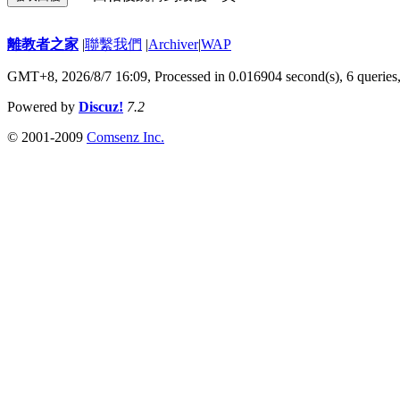
離教者之家
|
聯繫我們
|
Archiver
|
WAP
GMT+8, 2026/8/7 16:09,
Processed in 0.016904 second(s), 6 queries
Powered by
Discuz!
7.2
© 2001-2009
Comsenz Inc.