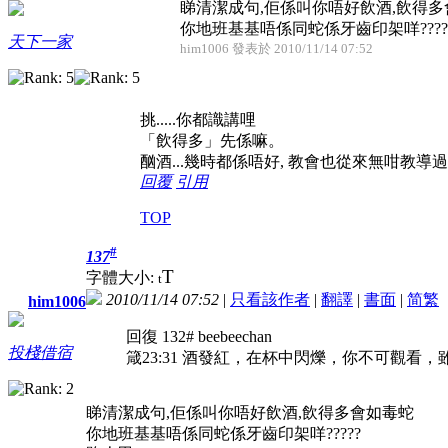
睇清潔成句,佢係叫你唔好飲酒,飲得
你地班基基唔係同蛇係牙齒印架咩????? .
天下一家
him1006 發表於 2010/11/14 07:52
挑.....你都識講哩
「飲得多」先係嘛。
酗酒...幾時都係唔好, 教會也從來無咁教導
回覆
引用
TOP
#
137
T
字體大小:
t
2010/11/14 07:52
|
只看該作者
|
翻譯
|
書面
|
简
繁
him1006
回復 132# beebeechan
投棧借宿
箴23:31 酒發紅，在杯中閃爍，你不可觀
睇清潔成句,佢係叫你唔好飲酒,飲得多會如毒蛇
你地班基基唔係同蛇係牙齒印架咩?????