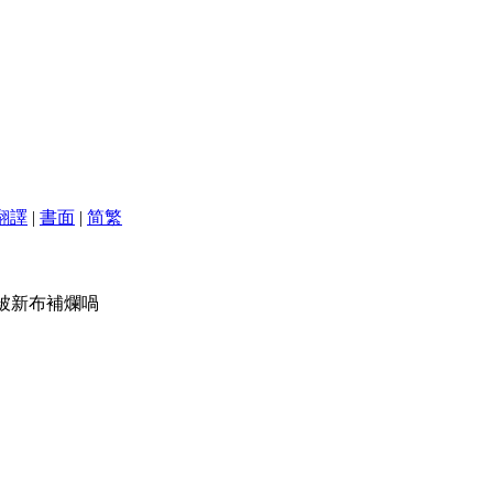
翻譯
|
書面
|
简
繁
係被新布補爛喎