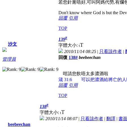
若您針黹唔好,可叫阿媽代勞,有爛
Don't know where God is but the Devil 
回覆
引用
TOP
#
139
沙文
T
字體大小:
t
2010/11/14 08:25
|
只看該作者
|
回復
138#
beebeechan
管理員
咁請您飲唔太多濃酒啦
箴 31:6 可以把濃酒給將亡的人
回覆
引用
TOP
#
138
T
字體大小:
t
2010/11/14 08:07
|
只看該作者
|
翻譯
|
書
beebeechan