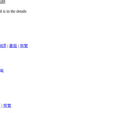
包賠
is in the details
翻譯
|
書面
|
简
繁
喝
面
|
简
繁