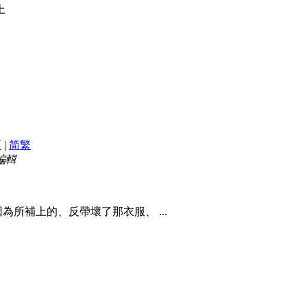
上
面
|
简
繁
 編輯
因為所補上的、反帶壞了那衣服、 ...