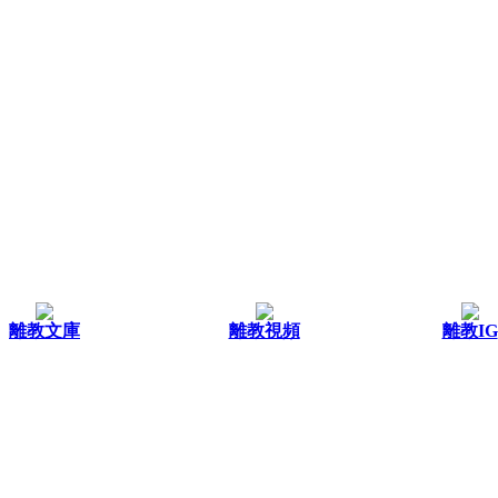
離教文庫
離教視頻
離教IG