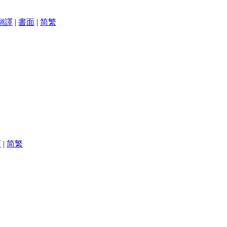
翻譯
|
書面
|
简
繁
面
|
简
繁