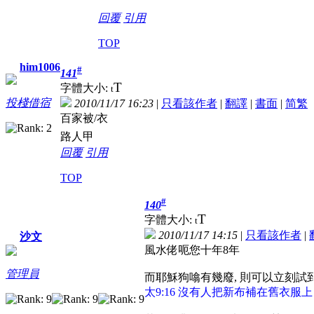
回覆
引用
TOP
him1006
#
141
T
字體大小:
t
投棧借宿
2010/11/17 16:23
|
只看該作者
|
翻譯
|
書面
|
简
繁
百家被/衣
路人甲
回覆
引用
TOP
#
140
T
字體大小:
t
2010/11/17 14:15
|
只看該作者
|
沙文
風水佬呃您十年8年
管理員
而耶穌狗噏有幾廢, 則可以立刻試
太9:16 沒有人把新布補在舊衣