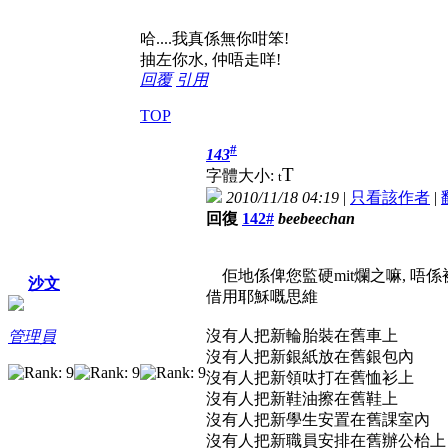
哈....我真係無你咁笨!
抽左你水, 仲唔走咩!
回覆
引用
TOP
#
143
T
字體大小:
t
2010/11/18 04:19
|
只看該作者
|
回復
142#
beebeechan
佢地係俾您監硬mit爛之嘛, 唔
沙文
借用耶穌嘅思維
沒有人把新輪胎裝在舊車上
管理員
沒有人把新銀紙放在舊銀包內
沒有人把新領呔打在舊恤衫上
沒有人把新鞋油擦在舊鞋上
沒有人把新學生安置在舊課室內
沒有人把新職員安排在舊辦公枱上