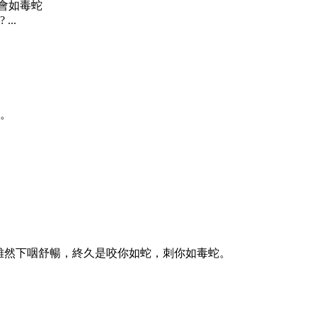
多會如毒蛇
..
過。
看，雖然下咽舒暢，終久是咬你如蛇，刺你如毒蛇。