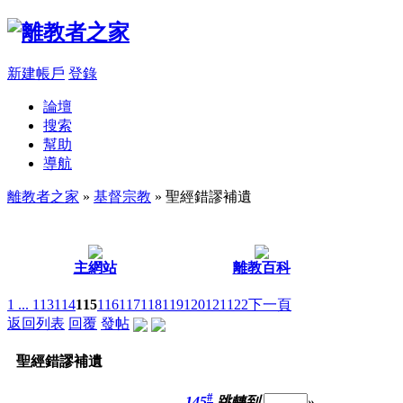
新建帳戶
登錄
論壇
搜索
幫助
導航
離教者之家
»
基督宗教
» 聖經錯謬補遺
主網站
離教百科
1 ...
113
114
115
116
117
118
119
120
121
122
下一頁
返回列表
回覆
發帖
聖經錯謬補遺
#
145
跳轉到
»