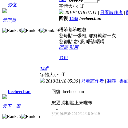
沙文
T
字體大小:
t
2010/11/18 07:11
|
只看該作者
|
回復
144#
beebeechan
管理員
唔笨都笨咗啦
您每貼一張相, 耶穌就錯一次
您都貼咗3張, 唔該哂喎
回覆
引用
TOP
#
144
T
字體大小:
t
2010/11/18 05:36
|
只看該作者
|
翻譯
|
書
回復 beebeechan
beebeechan
您逐張相貼上來啦笨
天下一家
..
沙文 發表於 2010/11/18 04:19