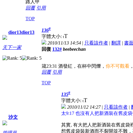
路人甲
回覆
引用
TOP
#
136
dior13dior13
T
字體大小:
t
2010/11/13 14:54
|
只看該作者
|
翻譯
|
書
天下一家
回復
132#
beebeechan
箴23:31 酒發紅，在杯中閃爍，
你不可觀看
回覆
引用
TOP
#
135
T
字體大小:
t
2010/11/12 14:27
|
只看該作者
|
太9:17 也沒有人把新酒裝在
沙文
其實, 有大把人把新酒裝在舊皮袋
想舊皮袋裝新酒而不裂開並不難，
管理員