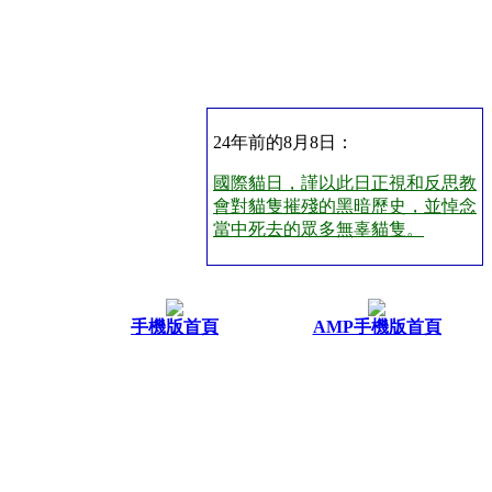
24年前的8月8日：
國際貓日，謹以此日正視和反思教
會對貓隻摧殘的黑暗歷史，並悼念
當中死去的眾多無辜貓隻。
手機版首頁
AMP手機版首頁