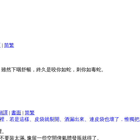
面
|
简
繁
，雖然下咽舒暢，終久是咬你如蛇，刺你如毒蛇。
翻譯
|
書面
|
简
繁
舊皮袋裡．若是這樣、皮袋就裂開、酒漏出來、連皮袋也壞了．惟獨
裡。
不要裝太滿, 豫留一些空間俾氣體發脹就得了。