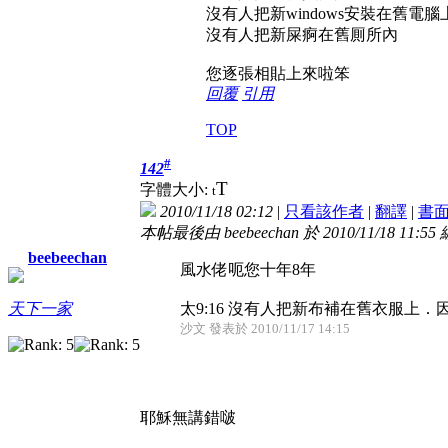
沒有人把新windows安裝在舊電腦
沒有人把新屎痾在舊厠所內
您逐張相貼上來啦笨
回覆
引用
TOP
#
142
T
字體大小:
t
2010/11/18 02:12
|
只看該作者
|
翻譯
|
書
本帖最後由 beebeechan 於 2010/11/18 11:55
beebeechan
風水佬呃您十年8年
太9:16 沒有人把新布補在舊衣服上．
天下一家
沙文 發表於 2010/11/17 14:15
耶穌無講錯啵