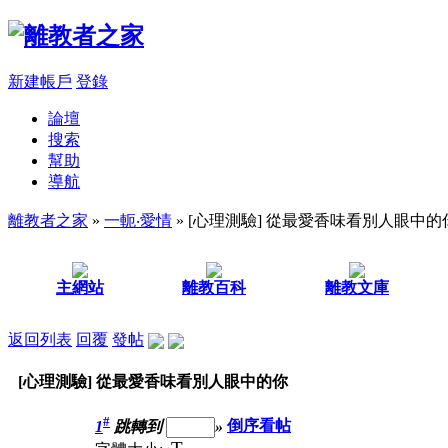
新建帳戶
登錄
論壇
搜索
幫助
導航
離教者之家
»
一軛‧愛情
» [心理測驗] 從最愛香味看別人眼中的
主網站
離教百科
離教文庫
返回列表
回覆
發帖
[心理測驗] 從最愛香味看別人眼中的你
#
1
跳轉到
»
倒序看帖