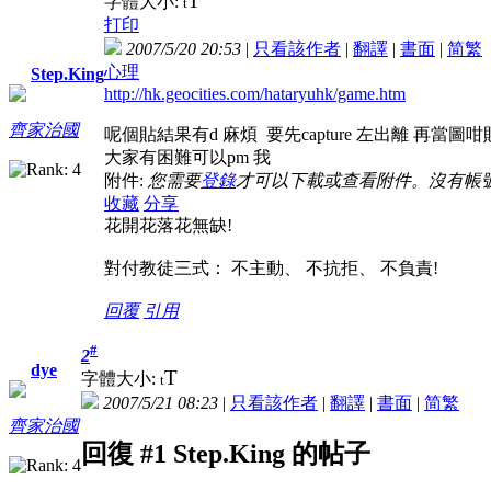
T
字體大小:
t
打印
2007/5/20 20:53
|
只看該作者
|
翻譯
|
書面
|
简
繁
心理
Step.King
http://hk.geocities.com/hataryuhk/game.htm
齊家治國
呢個貼結果有d 麻煩 要先capture 左出離 再當圖
大家有困難可以pm 我
附件:
您需要
登錄
才可以下載或查看附件。沒有帳
收藏
分享
花開花落花無缺!
對付教徒三式： 不主動、 不抗拒、 不負責!
回覆
引用
#
2
dye
T
字體大小:
t
2007/5/21 08:23
|
只看該作者
|
翻譯
|
書面
|
简
繁
齊家治國
回復 #1 Step.King 的帖子