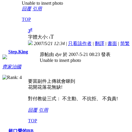
Unable to insert photo
回覆
引用
TOP
#
3
T
字體大小:
t
2007/5/21 12:34
|
只看該作者
|
翻譯
|
書面
|
简
繁
Step.King
原帖由
dye
於 2007-5-21 08:23 發表
Unable to insert photo
齊家治國
要當副件上傳就會睇到
花開花落花無缺!
對付教徒三式： 不主動、 不抗拒、 不負責!
回覆
引用
TOP
超口愛的BB