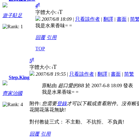
#
4
T
字體大小:
t
遊子駐足
2007/6/8 18:09
|
只看該作者
|
翻譯
|
書面
|
简
我是水果香味= =
回覆
引用
TOP
#
5
T
字體大小:
t
2007/6/8 19:55
|
只看該作者
|
翻譯
|
書面
|
简
繁
Step.King
原帖由
超口愛的BB
於 2007-6-8 18:09 發表
我是水果香味= =
齊家治國
附件:
您需要
登錄
才可以下載或查看附件。沒有帳
花開花落花無缺!
對付教徒三式： 不主動、 不抗拒、 不負責!
回覆
引用