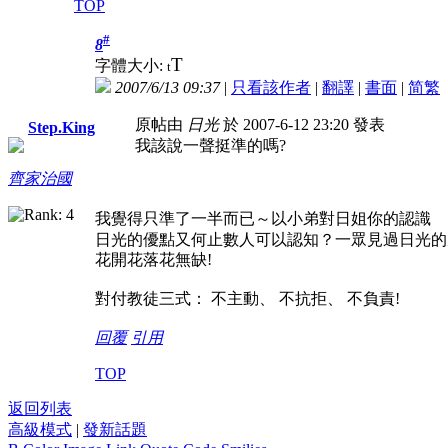
TOP
#
8
T
字體大小:
t
2007/6/13 09:37
|
只看該作者
|
翻譯
|
書面
|
简
繁
原帖由
日光
於 2007-6-12 23:20 發表
Step.King
我該說一聲挺準的嗎?
齊家治國
我覺得只準了一半而已～以小弟對日姐你的認識
日光的優點又何止數人可以認知？一眾見過日光的
花開花落花無缺!
對付教徒三式： 不主動、 不抗拒、 不負責!
回覆
引用
TOP
返回列表
高級模式
|
發新話題