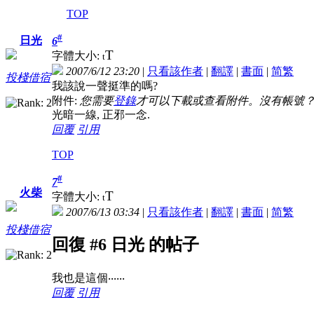
TOP
#
日光
6
T
字體大小:
t
2007/6/12 23:20
|
只看該作者
|
翻譯
|
書面
|
简
繁
投棧借宿
我該說一聲挺準的嗎?
附件:
您需要
登錄
才可以下載或查看附件。沒有帳號
光暗一線, 正邪一念.
回覆
引用
TOP
#
7
火柴
T
字體大小:
t
2007/6/13 03:34
|
只看該作者
|
翻譯
|
書面
|
简
繁
投棧借宿
回復 #6 日光 的帖子
我也是這個‧‧‧‧‧‧
回覆
引用