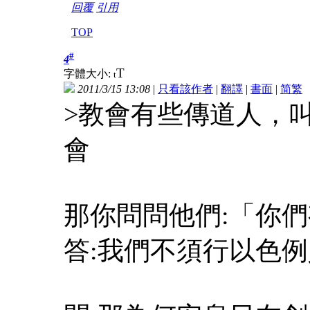
回覆
引用
TOP
#
4
T
字體大小:
t
2011/3/15 13:08
|
只看該作者
|
翻譯
|
書面
|
简
繁
>教會有些傳道人，
會
那你問問他們:「你
答:我們不須行以色例