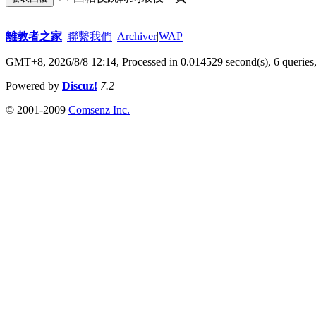
離教者之家
|
聯繫我們
|
Archiver
|
WAP
GMT+8, 2026/8/8 12:14,
Processed in 0.014529 second(s), 6 queries
Powered by
Discuz!
7.2
© 2001-2009
Comsenz Inc.