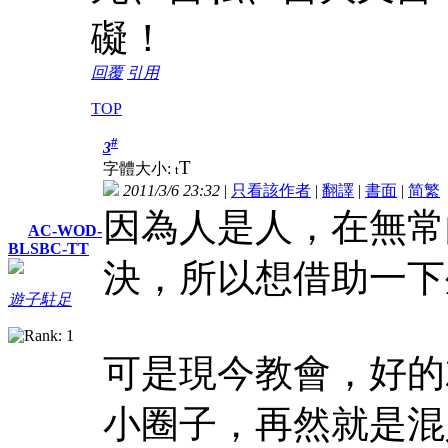
礙！
回覆
引用
TOP
#
3
T
字體大小:
t
2011/3/6 23:32
|
只看該作者
|
翻譯
|
書面
|
简
繁
因為人是人，在無常
AC-WOD-
BLSBC-TT
決，所以想借助一下
遊子駐足
可是現今教會，好的
小圈子，再然就是混