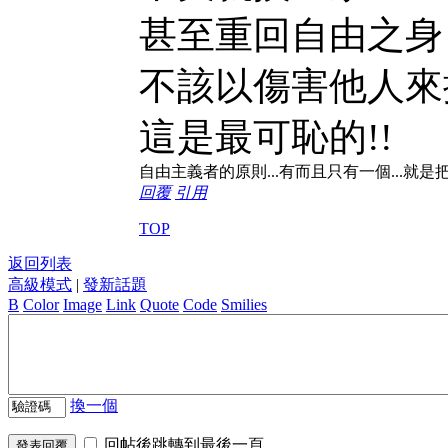
甚至重回自由之身
不該以傷害他人來
這是最可恥的!!
自由主義者的原則...有而且只有一個...就是把
回覆
引用
TOP
返回列表
高級模式
|
發新話題
B
Color
Image
Link
Quote
Code
Smilies
換一個
回帖後跳轉到最後一頁
發表回覆