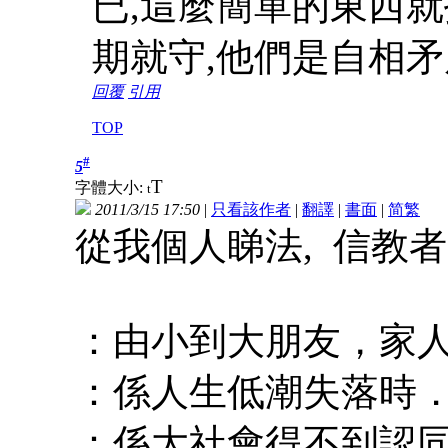
已,這麼簡單的東西就
期就守,他們是自相矛
回覆
引用
TOP
#
5
T
字體大小:
t
2011/3/15 17:50
|
只看該作者
|
翻譯
|
書面
|
简
繁
從我個人睇法, 信教者
：由小到大朋友，家
：係人生低潮失落時
：係大社會得不到認