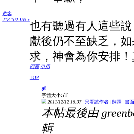
遊客
218.102.155.x
也有聽過有人這些說
獻後仍不至缺乏，如
求，神會為你安排！
回覆
引用
TOP
#
8
T
字體大小:
t
2011/12/12 16:37
|
只看該作者
|
翻譯
|
書
本帖最後由 greenboy0
輯