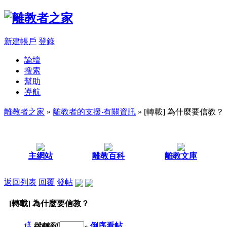
新建帳戶
登錄
論壇
搜索
幫助
導航
離教者之家
»
離教者的支援‧有關資訊
» [轉載] 為什麼要信教？
主網站
離教百科
離教文庫
返回列表
回覆
發帖
[轉載] 為什麼要信教？
#
1
跳轉到
»
倒序看帖