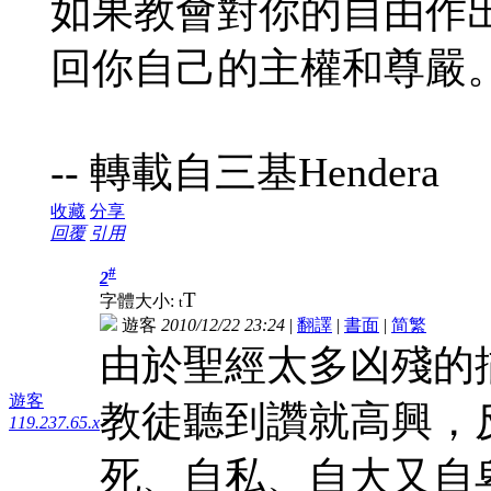
如果教會對你的自由作
回你自己的主權和尊嚴
-- 轉載自三基Hendera
收藏
分享
回覆
引用
#
2
T
字體大小:
t
遊客
2010/12/22 23:24
|
翻譯
|
書面
|
简
繁
由於聖經太多凶殘的
遊客
教徒聽到讚就高興，
119.237.65.x
死、自私、自大又自