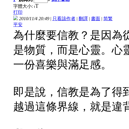
T
字體大小:
t
打印
2010/11/4 20:49
|
只看該作者
|
翻譯
|
書面
|
简
繁
平安
為什麼要信教？是因為
是物質，而是心靈。心
一份喜樂與滿足感。
即是說，信教是為了得
越過這條界線，就是違