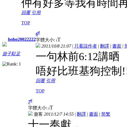
仲有好多等我有時間
回覆
引用
TOP
#
6
T
hoho20022222
字體大小:
t
2011/10/8 21:07
|
只看該作者
|
翻譯
|
書面
|
一句林前6:12講晒
遊子駐足
唔好比班基狗控制!!!88
回覆
引用
TOP
#
7
T
字體大小:
t
遊客
2011/12/7 14:55
|
翻譯
|
書面
|
简
繁
十一奉獻，