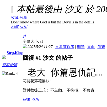
[
本帖最後由 沙文 於 2007-
收藏
分享
Don't know where God is but the Devil is in the details
回覆
引用
#
2
T
字體大小:
t
2007/5/24 11:27
|
只看該作者
|
翻譯
|
書面
|
简
繁
Step.King
回復 #1 沙文 的帖子
齊家治國
老大 你篇恩仇記...
花開花落花無缺!
對付教徒三式： 不主動、 不抗拒、 不負責!
回覆
引用