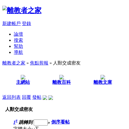
新建帳戶
登錄
論壇
搜索
幫助
導航
離教者之家
»
焦點剪報
» 人獸交成密友
主網站
離教百科
離教文庫
返回列表
回覆
發帖
人獸交成密友
#
1
跳轉到
»
倒序看帖
T
字體大小: