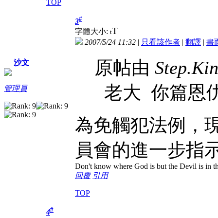
TOP
#
3
T
字體大小:
t
2007/5/24 11:32
|
只看該作者
|
翻譯
|
書
原帖由
Step.Ki
沙文
老大 你篇恩仇記
管理員
為免觸犯法例，
員會的進一步指
Don't know where God is but the Devil is in th
回覆
引用
TOP
#
4