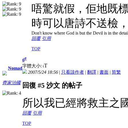
唔驚就假，佢地既
時可以唐詩不送檢，
Don't know where God is but the Devil is in the detai
回覆
引用
TOP
#
6
T
字體大小:
t
Nomad
2007/5/24 18:56
|
只看該作者
|
翻譯
|
書面
|
简
繁
齊家治國
回復 #5 沙文 的帖子
所以我已經將救主之
回覆
引用
TOP