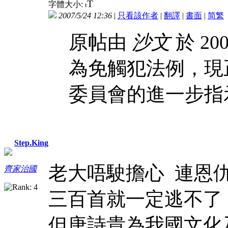
T
字體大小:
t
2007/5/24 12:36
|
只看該作者
|
翻譯
|
書面
|
简
繁
原帖由
沙文
於 200
為免觸犯法例，現
委員會的進一步指
Step.King
老大唔駛擔心 連恩
齊家治國
三百首就一定逃不了
但唐詩貴為我國文化