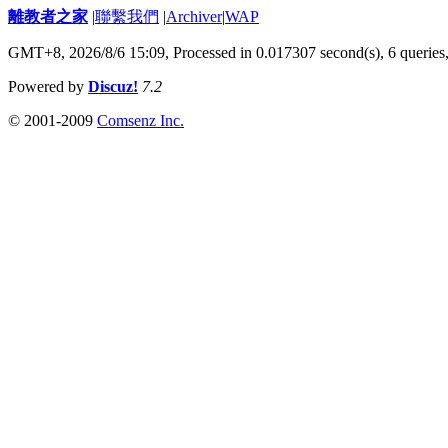
離教者之家
|
聯繫我們
|
Archiver
|
WAP
GMT+8, 2026/8/6 15:09,
Processed in 0.017307 second(s), 6 queries
Powered by
Discuz!
7.2
© 2001-2009
Comsenz Inc.