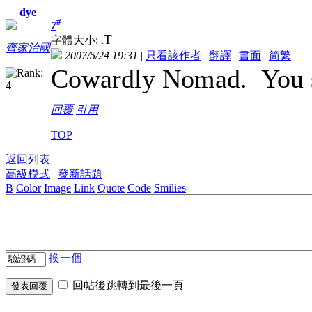
dye
#
7
T
字體大小:
t
齊家治國
2007/5/24 19:31
|
只看該作者
|
翻譯
|
書面
|
简
繁
Cowardly Nomad. You s
回覆
引用
TOP
返回列表
高級模式
|
發新話題
B
Color
Image
Link
Quote
Code
Smilies
換一個
回帖後跳轉到最後一頁
發表回覆