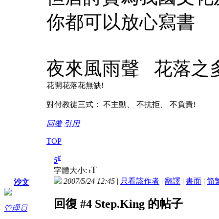
你都可以放心寫書
夜來風雨聲
花落之多少
花開花落花無缺!
對付教徒三式： 不主動、 不抗拒、 不負責!
回覆
引用
TOP
#
5
T
字體大小:
t
2007/5/24 12:45
|
只看該作者
|
翻譯
|
書面
|
简
沙文
回復 #4 Step.King 的帖子
管理員