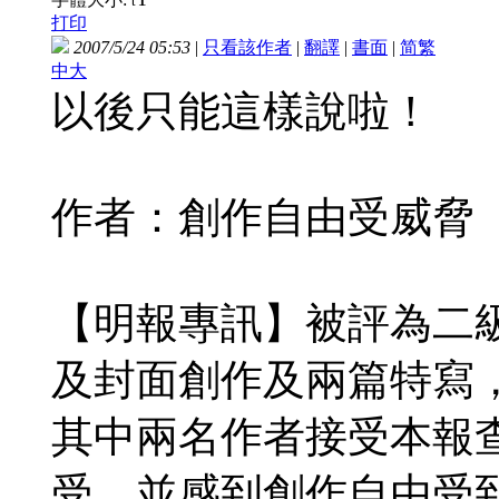
t
打印
2007/5/24 05:53
|
只看該作者
|
翻譯
|
書面
|
简
繁
中大
以後只能這樣說啦！
作者：創作自由受威脅 
【明報專訊】被評為二
及封面創作及兩篇特寫
其中兩名作者接受本報
受，並感到創作自由受