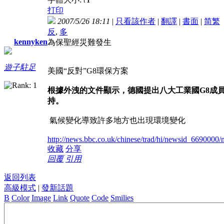
t
打印
2007/5/26 18:11
|
只看該作者
|
翻譯
|
書面
|
简
繁
反
,
多
kennyken
為保聖經災難發生
遊子駐足
美國“反對”G8環保方案
根據外洩的文件顯示，德國提出八大工業國G8成
持。
氣候變化導致許多地方也出現環境變化
http://news.bbc.co.uk/chinese/trad/hi/newsid_669000
收藏
分享
回覆
引用
返回列表
高級模式
|
發新話題
B
Color
Image
Link
Quote
Code
Smilies