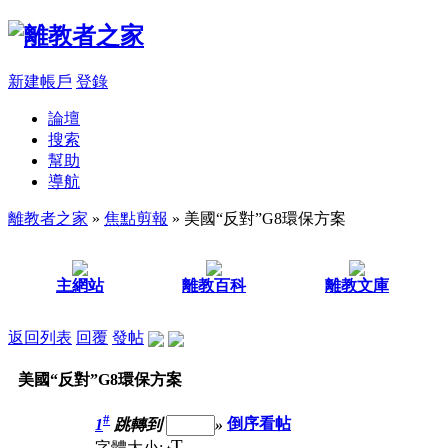
新建帳戶
登錄
論壇
搜索
幫助
導航
離教者之家
»
焦點剪報
» 美國“反對”G8環保方案
主網站
離教百科
離教文庫
返回列表
回覆
發帖
美國“反對”G8環保方案
#
1
跳轉到
»
倒序看帖
T
字體大小: