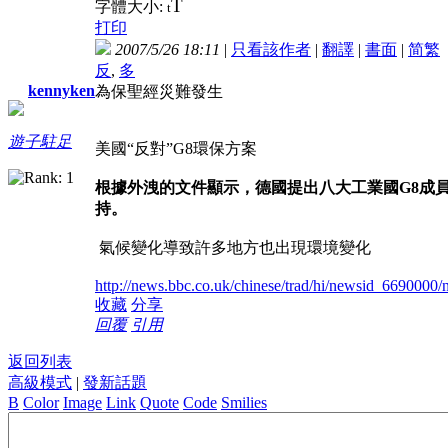
T
字體大小:
t
打印
2007/5/26 18:11
|
只看該作者
|
翻譯
|
書面
|
简
繁
反
,
多
kennyken
為保聖經災難發生
遊子駐足
美國“反對”G8環保方案
根據外洩的文件顯示，德國提出八大工業國G8成
持。
氣候變化導致許多地方也出現環境變化
http://news.bbc.co.uk/chinese/trad/hi/newsid_669000
收藏
分享
回覆
引用
返回列表
高級模式
|
發新話題
B
Color
Image
Link
Quote
Code
Smilies