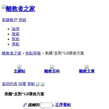
新建帳戶
登錄
論壇
搜索
幫助
導航
離教者之家
»
焦點剪報
» 美國“反對”G8環保方案
主網站
離教百科
離教文庫
返回列表
回覆
發帖
美國“反對”G8環保方案
#
1
跳轉到
»
正序看帖