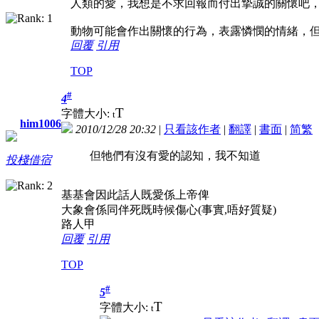
人類的愛，我想是不求回報而付出摯誠的關懷吧
動物可能會作出關懷的行為，表露憐憫的情緒，
回覆
引用
TOP
#
4
T
字體大小:
t
him1006
2010/12/28 20:32
|
只看該作者
|
翻譯
|
書面
|
简
繁
但牠們有沒有愛的認知，我不知道
投棧借宿
基基會因此話人既愛係上帝俾
大象會係同伴死既時候傷心(事實,唔好質疑)
路人甲
回覆
引用
TOP
#
5
T
字體大小:
t