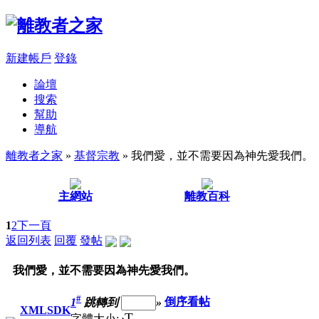
新建帳戶
登錄
論壇
搜索
幫助
導航
離教者之家
»
基督宗教
» 我們愛，並不需要因為神先愛我們。
主網站
離教百科
1
2
下一頁
返回列表
回覆
發帖
我們愛，並不需要因為神先愛我們。
#
1
跳轉到
»
倒序看帖
XMLSDK
T
字體大小: