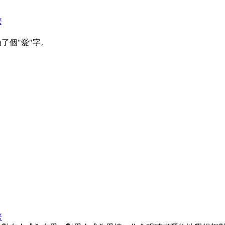
繁
了個"愛"字。
繁