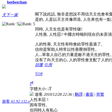
beebeechan
閣下說此話, 無非是想說不用信天主也會有愛
天下一家
是的, 人是以天主肖像而造, 人生來也有一
同時, 人天生也是有罪性啵!
人性善, 人性惡? 中國古時呦到現在仍未弄清
人的性善, 天主性有時會給罪性蓋過了。
信仰是幫助人時常以性善壓倒罪性。
人...單靠人自己的力量是敵不過天生的罪性
沒有了向天主的心, 人的罪性會支配了人的
回覆
引用
TOP
#
7
T
字體大小:
t
遊客
2010/12/28 22:36
|
翻譯
|
書面
|
简
繁
人性本惡！
遊客
61.92.132.x
因有罪性。
但同時人有私心