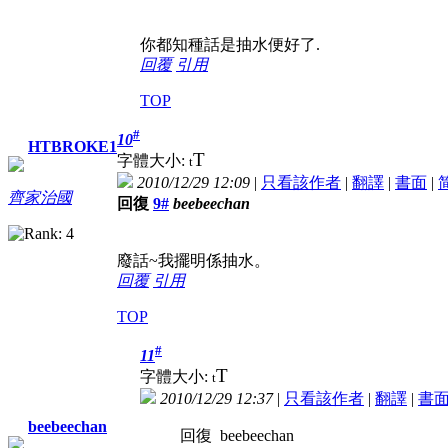
你都知種話是抽水便好了.
回覆
引用
TOP
#
10
HTBROKE1
T
字體大小:
t
2010/12/29 12:09
|
只看該作者
|
翻譯
|
書面
|
齊家治國
回復
9#
beebeechan
廢話~我擺明係抽水。
回覆
引用
TOP
#
11
T
字體大小:
t
2010/12/29 12:37
|
只看該作者
|
翻譯
|
書
beebeechan
回復 beebeechan