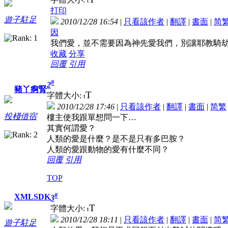
t
打印
遊子駐足
2010/12/28 16:54
|
只看該作者
|
翻譯
|
書面
|
简
因
我們愛，並不需要因為神先愛我們，別讓耶教騎劫
收藏
分享
回覆
引用
#
2
豬丫痾腎
T
字體大小:
t
2010/12/28 17:46
|
只看該作者
|
翻譯
|
書面
|
简
繁
投棧借宿
樓主使我跟單想問一下…
其實何謂愛？
人類的愛是什麼？是不是只有多巴胺？
人類的愛跟動物的愛有什麼不同？
回覆
引用
TOP
#
XMLSDK
3
T
字體大小:
t
2010/12/28 18:11
|
只看該作者
|
翻譯
|
書面
|
简
遊子駐足