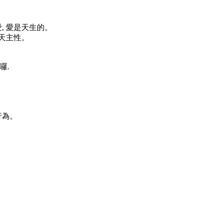
, 愛是天生的。
點天主性。
囉.
。
行為。