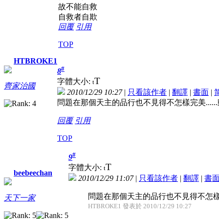
故不能自救
自救者自欺
回覆
引用
TOP
HTBROKE1
#
8
T
字體大小:
t
齊家治國
2010/12/29 10:27
|
只看該作者
|
翻譯
|
書面
|
問題在那個天主的品行也不見得不怎樣完美.....
回覆
引用
TOP
#
9
T
字體大小:
t
beebeechan
2010/12/29 11:07
|
只看該作者
|
翻譯
|
書
問題在那個天主的品行也不見得不怎樣完美
天下一家
HTBROKE1 發表於 2010/12/29 10:27