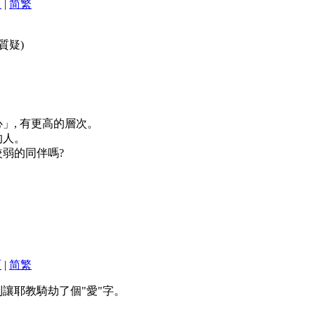
面
|
简
繁
質疑)
」, 有更高的層次。
的人。
較弱的同伴嗎?
面
|
简
繁
讓耶教騎劫了個"愛"字。