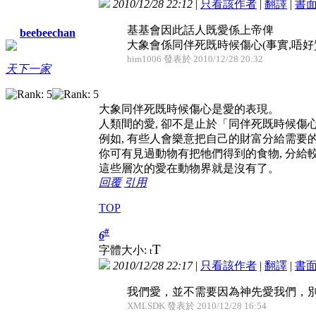
2010/12/28 22:12
|
只看該作者
|
翻譯
|
書
基基會因此話人既愛係上帝俾
beebeechan
大象會係同伴死既時候傷心(事實,唔好
him1006 發表於 2010/12/28 20:32
天下一家
大象同伴死既時候傷心是愛的表現。
人類間的愛, 卻不是止於「同伴死既時候傷心
例如, 有些人會樂意把自己的財富分給需要
你可有見過動物有把牠們得到的食物, 分給
這些層次的愛在動物界就是沒有了。
回覆
引用
TOP
#
6
T
字體大小:
t
2010/12/28 22:17
|
只看該作者
|
翻譯
|
書
我們愛，並不需要因為神先愛我們，別
XMLSDK 發表於 2010/12/28 16:54