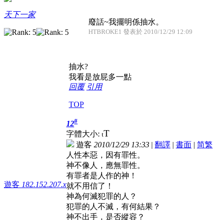
天下一家
廢話~我擺明係抽水。
HTBROKE1 發表於 2010/12/29 12:09
抽水?
我看是放屁多一點
回覆
引用
TOP
#
12
T
字體大小:
t
遊客
2010/12/29 13:33
|
翻譯
|
書面
|
简
繁
人性本惡，因有罪性。
神不像人，應無罪性。
有罪者是人作的神！
遊客
182.152.207.x
就不用信了！
神為何滅犯罪的人？
犯罪的人不滅，有何結果？
神不出手，是否縱容？