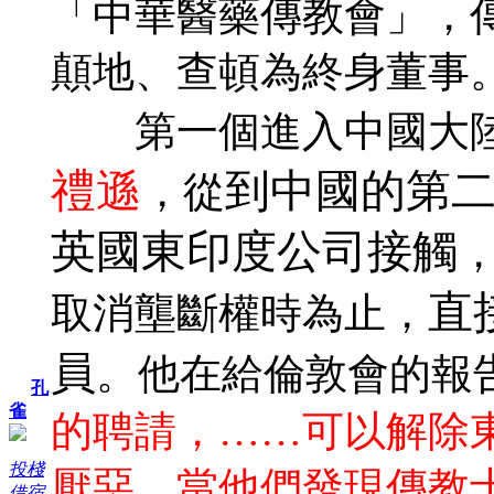
「中華醫藥傳教會」，
顛地、查頓為終身董事
第一個進入中國大陸
禮遜
到中國的第
，從
英國東印度公司接觸
，
直
取消壟斷權時為止，
員
。他在給倫敦會的報
孔
雀
的聘請，……可以解除
投棧
厭惡，當他們發現傳教
借宿