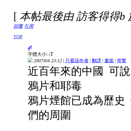
[
本帖最後由 訪客得得b 於 20
回覆
引用
TOP
#
4
T
字體大小:
t
2007/6/6 23:12
|
只看該作者
|
翻譯
|
書面
|
简
繁
近百年來的中國 可
鴉片和耶毒
鴉片煙館已成為歷史
們的周圍