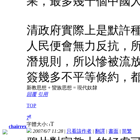
果，最多幾千個中國
清政府實際上是默許
人民便會無力反抗，
潛規則，所以慘被流
簽幾多不平等條約，
新教思想 + 蠻族思想 = 現代奴隸
回覆
引用
TOP
#
7
T
字體大小:
t
chairrex
2007/6/7 11:28
|
只看該作者
|
翻譯
|
書面
|
简
繁