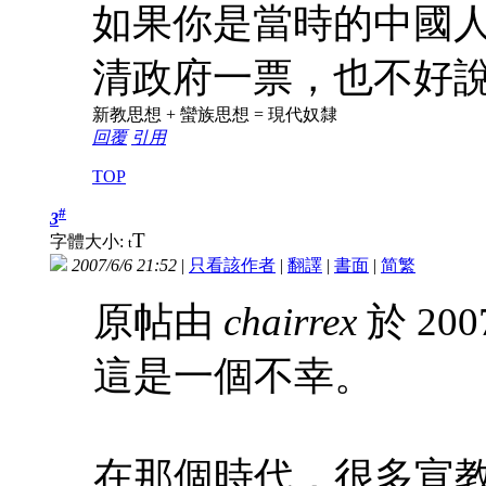
如果你是當時的中國
清政府一票，也不好
新教思想 + 蠻族思想 = 現代奴隸
回覆
引用
TOP
#
3
T
字體大小:
t
2007/6/6 21:52
|
只看該作者
|
翻譯
|
書面
|
简
繁
原帖由
chairrex
於 200
這是一個不幸。
在那個時代，很多宣