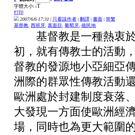
T
字體大小:
t
打印
2007/6/6 17:31
|
只看該作者
|
翻譯
|
書面
|
简
繁
基督教
,
西班牙
,
真面目
,
葡萄牙
,
殖民地
基督教是一種熱衷於
初，就有傳教士的活動
督教的發源地小亞細亞
洲際的群眾性傳教活動
歐洲處於封建制度衰落
大發現一方面使歐洲經
場，同時也為更大範圍