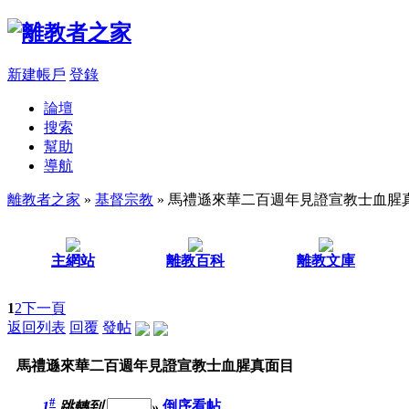
新建帳戶
登錄
論壇
搜索
幫助
導航
離教者之家
»
基督宗教
» 馬禮遜來華二百週年見證宣教士血腥
主網站
離教百科
離教文庫
1
2
下一頁
返回列表
回覆
發帖
馬禮遜來華二百週年見證宣教士血腥真面目
#
1
跳轉到
»
倒序看帖