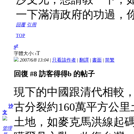
一下滿清政府的功過，
回覆
引用
TOP
#
9
T
字體大小:
t
2007/6/8 13:04
|
只看該作者
|
翻譯
|
書面
|
简
繁
回復 #8 訪客得得b 的帖子
現下的中國跟清代相較，
古分裂約160萬平方公
沙
文
土地，如麥克馬洪線起碼
管理