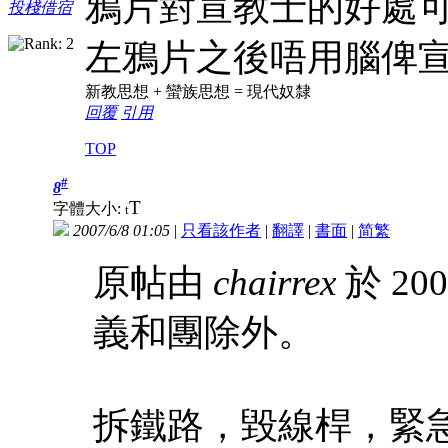
鴉片對宣教士的好處
投棧借宿
左鴉片之後唔用腦俾
新教思想 + 蠻族思想 = 現代奴隸
回覆
引用
TOP
#
8
T
字體大小:
t
2007/6/8 01:05
|
只看該作者
|
翻譯
|
書面
|
简
繁
原帖由
chairrex
於 200
義和團除外。
拆鐵路，毀線桿，緊