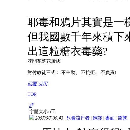
耶毒和鴉片其實是一
但我國數千年來積下
出這粒糖衣毒藥?
花開花落花無缺!
對付教徒三式： 不主動、 不抗拒、 不負責!
回覆
引用
TOP
#
5
T
字體大小:
t
2007/6/7 00:43
|
只看該作者
|
翻譯
|
書面
|
简
繁