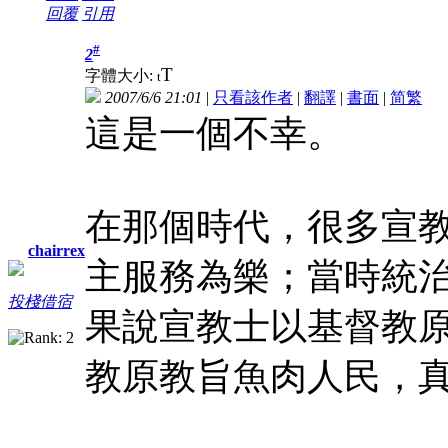
回覆
引用
#
2
T
字體大小:
t
2007/6/6 21:01
|
只看該作者
|
翻譯
|
書面
|
简
繁
這是一個不幸。
在那個時代，很多宣
chairrex
主服務為樂；當時統
投棧借宿
果說宣教士以基督教
教原教旨魚肉人民，