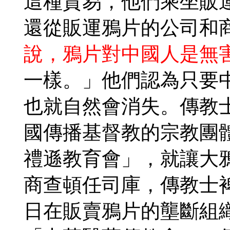
這種貿易，他們乘坐販
還從販運鴉片的公司和
說，鴉片對中國人是無
一樣。」他們認為只要
也就自然會消失
。傳教
國傳播基督教的宗教團
禮遜教育會」，就讓大
商查頓任司庫，傳教士裨治文
日在販賣鴉片的壟斷組