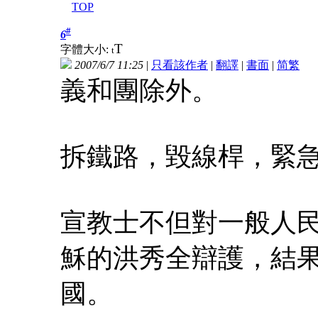
TOP
#
6
T
字體大小:
t
2007/6/7 11:25
|
只看該作者
|
翻譯
|
書面
|
简
繁
義和團除外。
拆鐵路，毀線桿，緊
宣教士不但對一般人
穌的洪秀全辯護，結
國。