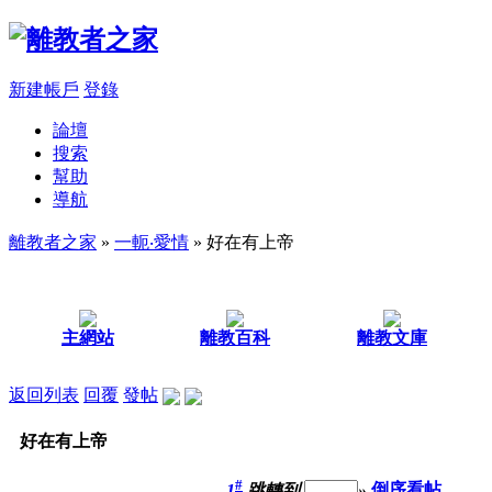
新建帳戶
登錄
論壇
搜索
幫助
導航
離教者之家
»
一軛‧愛情
» 好在有上帝
主網站
離教百科
離教文庫
返回列表
回覆
發帖
好在有上帝
#
1
跳轉到
»
倒序看帖