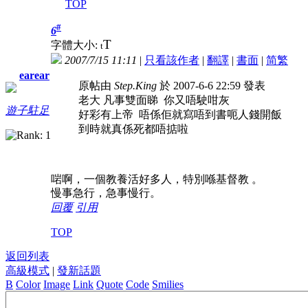
TOP
#
6
T
字體大小:
t
2007/7/15 11:11
|
只看該作者
|
翻譯
|
書面
|
简
繁
earear
原帖由
Step.King
於 2007-6-6 22:59 發表
老大 凡事雙面睇 你又唔駛咁灰
遊子駐足
好彩有上帝 唔係佢就寫唔到書呃人錢開飯
到時就真係死都唔掂啦
啱啊，一個教養活好多人，特別喺基督教
。
慢事急行，急事慢行。
回覆
引用
TOP
返回列表
高級模式
|
發新話題
B
Color
Image
Link
Quote
Code
Smilies