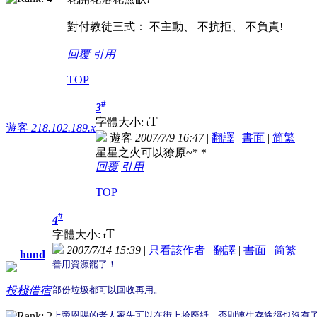
對付教徒三式： 不主動、 不抗拒、 不負責!
回覆
引用
TOP
#
3
T
字體大小:
t
遊客
218.102.189.x
遊客
2007/7/9 16:47
|
翻譯
|
書面
|
简
繁
星星之火可以獠原~*＊
回覆
引用
TOP
#
4
T
字體大小:
t
2007/7/14 15:39
|
只看該作者
|
翻譯
|
書面
|
简
繁
hund
善用資源罷了！
部份垃圾都可以回收再用。
投棧借宿
上帝恩賜的老人家先可以在街上拾廢紙，否則連生存途徑也沒有