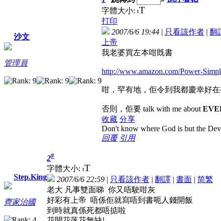
T
字體大小:
t
打印
2007/6/6 19:44
|
只看該作者
|
翻
沙文
上帝
我老婆買左本咁既書
管理員
http://www.amazon.com/Power-Simpl
咁，罕有地，佢令到我都慶幸好在
否則，佢要 talk with me about
EVE
收藏
分享
Don't know where God is but the Devil 
回覆
引用
#
2
T
字體大小:
t
Step.King
2007/6/6 22:59
|
只看該作者
|
翻譯
|
書面
|
简
繁
老大 凡事雙面睇 你又唔駛咁灰
好彩有上帝 唔係佢就寫唔到書呃人錢開飯
齊家治國
到時就真係死都唔掂啦
花開花落花無缺!