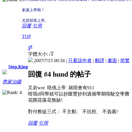
多謝上帝啦！
尤其耶系上帝。
回覆
引用
TOP
#
5
T
字體大小:
t
2007/7/15 00:56
|
只看該作者
|
翻譯
|
書面
|
简
繁
Step.King
回復 #4 hund 的帖子
齊家治國
又岩wor 唔係上帝 就唔會有911
咁我d同學就可以抄匯豐抄到過個學期唔駛交學費
花開花落花無缺!
對付教徒三式： 不主動、 不抗拒、 不負責!
回覆
引用