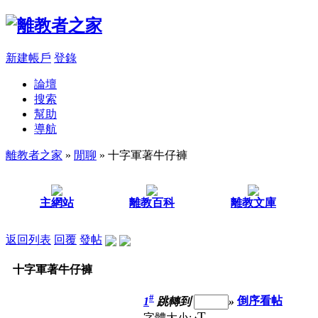
新建帳戶
登錄
論壇
搜索
幫助
導航
離教者之家
»
閒聊
» 十字軍著牛仔褲
主網站
離教百科
離教文庫
返回列表
回覆
發帖
十字軍著牛仔褲
#
1
跳轉到
»
倒序看帖
T
字體大小: