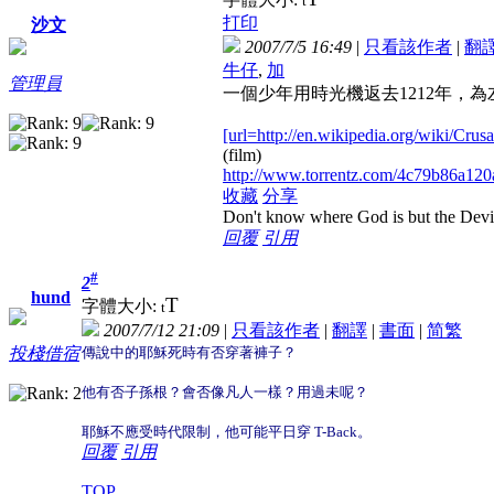
t
打印
沙文
2007/7/5 16:49
|
只看該作者
|
翻
牛仔
,
加
管理員
一個少年用時光機返去1212年，為左
[url=http://en.wikipedia.org/wiki/Cru
(film)
http://www.torrentz.com/4c79b86a1
收藏
分享
Don't know where God is but the Devil 
回覆
引用
#
2
hund
T
字體大小:
t
2007/7/12 21:09
|
只看該作者
|
翻譯
|
書面
|
简
繁
傳說中的耶穌死時有否穿著褲子？
投棧借宿
他有否子孫根？會否像凡人一樣？用過未呢？
耶穌不應受時代限制，他可能平日穿 T-Back。
回覆
引用
TOP