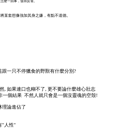
是怎麼一回事，值得反省。
難逃將某套想像強加其身之嫌，有點不道德。
, 這跟一只不停獵食的野獸有什麼分別?
然, 如果連口也糊不了, 更不要論什麼雄心壯志
而非一個結果 不然人就只會是一個沒靈魂的空殼!
林理論進佔了
有"人性"