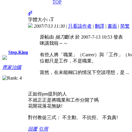
TOP
#
4
T
字體大小:
t
2007/7/13 11:30
|
只看該作者
|
翻譯
|
書面
|
简
繁
原帖由
抽刀斷水
於 2007-7-13 10:53 發表
咪講我啦～～
Step.King
有些人將「職業」（Career）與「工作
位都只是工作，不是職業。
齊家治國
當然，在未能糊口的情況下空談理想，是 ...
正如你pm提到的人
不就正正是將職業和工作分開了嗎
花開花落花無缺!
對付教徒三式： 不主動、 不抗拒、 不負責!
回覆
引用