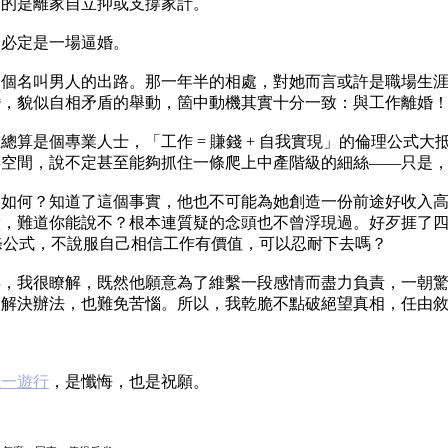
目的是離家自立抑或支撐家計。
那必定是一場逼婚。
一個名叫男人的出路。那一年半的相處，對她而言或許是職場生
婚，貌似自相矛盾的舉動，箇中動機其實十分一致：與工作離婚
算是個專業人士，「工作 = 賺錢 + 自我實現」的倫理公式
存空間，說不定甚至能夠抓住一條爬上中產階級的細絲——只是
又如何？知道了這個事實，他也不可能為她創造一份前途好收入
做，難道你能說不？根本連質疑的念頭也不曾浮現過。好歹捱了
」這條公式，不說服自己相信工作有價值，可以忍耐下去嗎？
年，我很瞭解，既然他願意為了維繫一段感情而盡力負責，一朝
法，也難免苦惱。所以，我乾脆不點破絕望真相，任由敘舊時光在sou
五一遊行
，是懺悔，也是祝願。