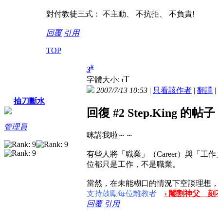
對付教徒三式： 不主動、 不抗拒、 不負責!
回覆
引用
TOP
#
3
T
字體大小:
t
2007/7/13 10:53
|
只看該作者
|
翻譯
|
抽刀斷水
回復 #2 Step.King 的帖子
管理員
咪講我啦～～
有些人將「職業」（Career）與「
位都只是工作，不是職業。
當然，在未能糊口的情況下空談理想
支持鼓勵每位離教者
› 閹割神父 刻
回覆
引用