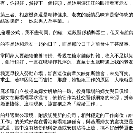
沒有，你很好，然後下一個鏡頭，是她用淚汪汪的眼睛看著老友
、第三者、相處機會還是精神健康。老友的感情品味算是蠻傳統
的結案陳辭：「她以男人為事業。」
義倫理公式，我不盡苟同。的確，這段關係積弊叢生，但又有誰
意的不是她和老友一起的日子，而是那段日子之前發生了甚麼事
手掌問家人要錢給他養情婦。母親在糖水舖做打雜，收入不足以
好，銀行也好，一直在職場掙扎浮沉，直至廿五歲時遇上我的老
你我更早投入勞動市場，斷言這位前輩欠缺如斯體會，未免可笑
便求生。若非因陌生而害怕，那麼，她拒絕工作的原因，大概就
家庭求職自立被視為婦女解放的一環。投身職場的婦女與日俱增
國婦女在職場裡尋求溫情，依賴它作為社交關係網絡的來源，拼
離婚更悽慘。這種現象，該書稱之為「嫁給工作」。
居的舒適辦公環境，附設託兒所的公司，相對穩定的工作崗位
（書
給工作」的美式好處在香港職場絕無僅有，與基層婦女的處境更
嘗試過，當中沒有幾份能與舒適或安穩沾得上邊，搞不好酬勞還