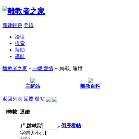
新建帳戶
登錄
論壇
搜索
幫助
導航
離教者之家
»
一軛‧愛情
» [轉載] 逼婚
主網站
離教百科
返回列表
回覆
發帖
[轉載] 逼婚
#
1
跳轉到
»
倒序看帖
T
字體大小:
t