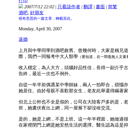
打印
2007/7/12 22:02
|
只看該作者
|
翻譯
|
書面
|
简
繁
酒吧
,
好朋友
很有意思的一篇文章，轉載至此。
Monday, April 30, 2007
逼婚
上月與中學同學到酒吧敘舊。曾幾何時，大家是稱兄
際，我們一同報考中大人類學
（要知道，在一間毫無人文素
收入穩定，為人大方，頭腦好品性佳，長得一副介乎
告終，最近一次也不例外。
自從一年半前偶遇某中學師妹，兩人一拍即合，煩惱
她居住。由於母親不喜歡那女生，老友此舉還得瞞著
但北上公幹也不全是假的，公司在大陸客戶多的是，
班，她晝伏夜出上網，同一屋簷下卻沒啥交流。
是的，她是上網，不是上班。這一年半裡面，她做過
在家裡閉門上網是她安然生活的選擇。醫生認為這是