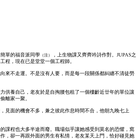
腦簡單的福音派同學
，上生物課又齊齊吟詩作對。JUPAS之
（注）
學工程，現在已是堂堂一個工程師。
他向來不走運。不是沒有人要，而是每一段關係都糾纏不清徒勞
無力供養自己，老友於是自掏腰包租了一個樓齡近廿年的單位讓
偷偷離家一聚。
者，見面的機會不多，兼之彼此作息時間不合，他朝九晚七上
格的課程也大多半途而廢。職場似乎讓她感受到莫名的恐懼，窩
工作，卻一再跟外面的男生有私情，老友某天上門，恰好碰見她