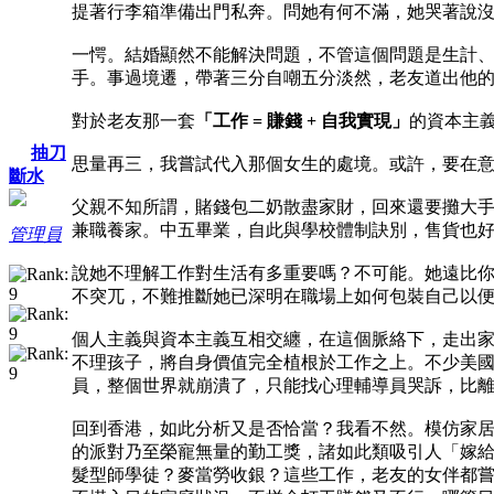
提著行李箱準備出門私奔。問她有何不滿，她哭著說
一愕。結婚顯然不能解決問題，不管這個問題是生計
手。事過境遷，帶著三分自嘲五分淡然，老友道出他
對於老友那一套
「工作 = 賺錢 + 自我實現」
的資本主
抽刀
思量再三，我嘗試代入那個女生的處境。或許，要在
斷水
父親不知所謂，賭錢包二奶散盡家財，回來還要攤大
兼職養家。中五畢業，自此與學校體制訣別，售貨也
管理員
說她不理解工作對生活有多重要嗎？不可能。她遠比
不突兀，不難推斷她已深明在職場上如何包裝自己以
個人主義與資本主義互相交纏，在這個脈絡下，走出
不理孩子，將自身價值完全植根於工作之上。不少美
員，整個世界就崩潰了，只能找心理輔導員哭訴，比
回到香港，如此分析又是否恰當？我看不然。模仿家
的派對乃至榮寵無量的勤工獎，諸如此類吸引人「嫁
髮型師學徒？麥當勞收銀？這些工作，老友的女伴都