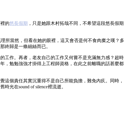
涯裡的
悠長假期
，只是她跟木村拓哉不同，不希望這段悠長假期
！
大抵理所當然，但看在她的眼裡，這又會否是何不食肉糜之嘆？多
，那終歸是一條細絲而已。
高的工作。再者，老友自己的工作又何嘗不是充滿無力感？超時
四年，勉勉強強才掛得上工程師資格，在此之前離職的話甚麼都
驚覺這個責任其實沉重得不是自己所能負擔，難免內疚。同時，
nd of silence裡流逝。