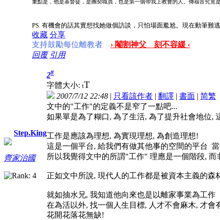
重點是，他是基督徒，是團契職員，也是第一個帶我上教會的人。傳福音究竟
PS. 有機會的話其實想找她做個訪談，只怕場面尷尬。現在動筆
收藏
分享
支持鼓勵每位離教者
› 閹割神父 刻不容緩 ‹
回覆
引用
#
2
T
字體大小:
t
2007/7/12 22:48
|
只看該作者
|
翻譯
|
書面
|
简
繁
文中的"工作"的定義不是窄了一點吧...
如果單是為了糊口, 為了生活, 為了提升社會地位
Step.King
工作是應該為理想, 為實現理想, 為創造理想!
這是一個平台, 給我們有做其他事的空間的平台 當
所以我覺得文中的所謂"工作" 理應是一個階段, 
齊家治國
正如文中所說, 現代人的工作都是被資本主義的森
就如抽水兄, 我知道他向來也是以離家事業為工作
在為活以外, 找一個人生目標, 人才不會麻木, 才會
花開花落花無缺!