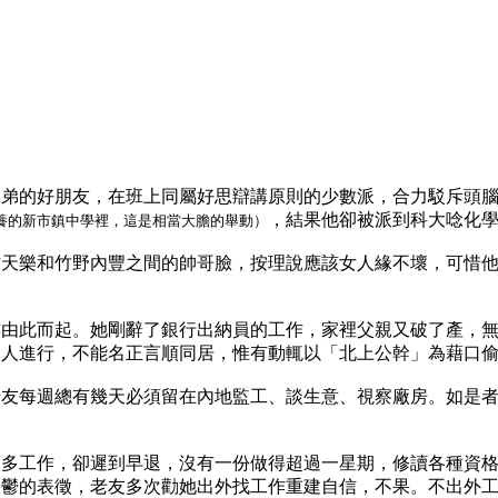
道弟的好朋友，在班上同屬好思辯講原則的少數派，合力駁斥頭
，結果他卻被派到科大唸化
養的新市鎮中學裡，這是相當大膽的舉動）
古天樂和竹野內豐之間的帥哥臉，按理說應該女人緣不壞，可惜
亦由此而起。她剛辭了銀行出納員的工作，家裡父親又破了產，
家人進行，不能名正言順同居，惟有動輒以「北上公幹」為藉口
老友每週總有幾天必須留在內地監工、談生意、視察廠房。如是
很多工作，卻遲到早退，沒有一份做得超過一星期，修讀各種資
抑鬱的表徵，老友多次勸她出外找工作重建自信，不果。不出外