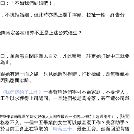
，曰：「不如我們結婚吧！」
的，不抗拒婚姻，但此時亦馬上耍手擰頭。拉扯一輪，終告分
能夠肯定各種積弊不正是上述公式催生？
。
餬口，弟弟患自閉症難以自立，凡此種種，註定她打從中三就要
友為止。
。跟她有過一面之緣，只見她應對得體，打扮標緻，既無稚氣亦
是因熟悉而厭離。
，
《我們嫁給了工作》
一書聲稱她們寧可不顧家庭，不要情人，
命工作以求獲得上司認同。一旦她們被老闆冷落，甚至遭公司裁
，熱鬧
中找作者輔導過的婦女好像人人都在最近一次的工作待上超過兩年）
是格格不入。一個中五畢業的女生可以做甚麼工作？美容助手？
低於目前工會正在爭取的
「時薪三十」
最低工資。然而回望背後