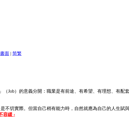
書面
|
简
繁
工作」（Job）的意義分開：職業是有前途、有希望、有理想、
，是不切實際。但當自己稍有能力時，自然就應為自己的人生賦
不容緩 ‹