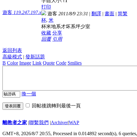
T
字體大小:
t
打印
遊客
119.247.197.x
遊客
2011/8/9 23:31
|
翻譯
|
書面
|
简
繁
杯
,
米
杯米地系才坏系坪少室
收藏
分享
回覆
引用
返回列表
高級模式
|
發新話題
B
Color
Image
Link
Quote
Code
Smilies
換一個
回帖後跳轉到最後一頁
發表回覆
離教者之家
|
聯繫我們
|
Archiver
|
WAP
GMT+8, 2026/8/7 20:55,
Processed in 0.014892 second(s), 6 queries