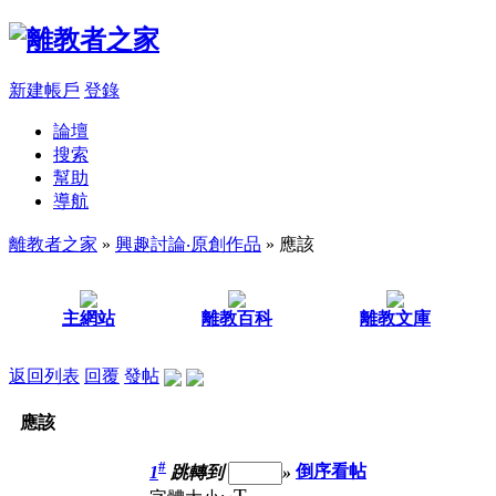
新建帳戶
登錄
論壇
搜索
幫助
導航
離教者之家
»
興趣討論‧原創作品
» 應該
主網站
離教百科
離教文庫
返回列表
回覆
發帖
應該
#
1
跳轉到
»
倒序看帖