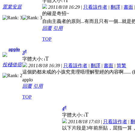
T
字體大小:
t
置業安居
2011/8/18 16:29
|
只看該作者
|
翻譯
|
書面
的確是奇招~
自由主義者的原則...有而且只有一個...就是把
回覆
引用
TOP
applo
#
3
T
字體大小:
t
投棧借宿
2011/8/18 16:39
|
只看該作者
|
翻譯
|
書面
|
简
繁
這個奶都未戒的小孩究竟理唔理解聖經的內容啊......
(
applo
回覆
引用
TOP
#
4
T
字體大小:
t
2011/8/18 17:03
|
只看該作者
|
以下片段是3年前所貼，屈指一算