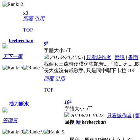
x3
回覆
引用
TOP
beebeechan
#
9
T
字體大小:
t
天下一家
2011/8/20 21:05
|
只看該作者
|
翻譯
|
書面
我個女三歲時便模仿梅艷芳....「吹...呀......吹...
長大後沒有成歌手, 只是間中唱下卡拉 OK
回覆
引用
TOP
#
10
抽刀斷水
T
字體大小:
t
2011/8/21 10:22
|
只看該作者
|
管理員
回復
9#
beebeechan
犀利，原來BB叔仔大女大了。