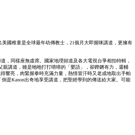
美國稚童是全球最年幼傳教士，21個月大即握咪講道，更擁有
教區會堂傳道，同樣座無虛席。國家地理頻道及各大電視台爭相拍特輯，
仿父親講道，雖是吔吔打打唷唷的「嬰語」，卻鏗鏘有力，還輔
喊得響亮，肉緊握拳時充滿力量，熱情冒汗時又老成地取出手帕
「倒是Kanon出奇地享受講道，把聖經學到的傳送給大家。可能