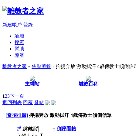
新建帳戶
登錄
論壇
搜索
幫助
導航
離教者之家
»
焦點剪報
» 抑揚奔放 激動拭汗 4歲傳教士傾倒信
主網站
離教百科
1
2
3
下一頁
返回列表
回覆
發帖
[奇招推廣]
抑揚奔放 激動拭汗 4歲傳教士傾倒信眾
#
1
跳轉到
»
倒序看帖
T
字體大小: