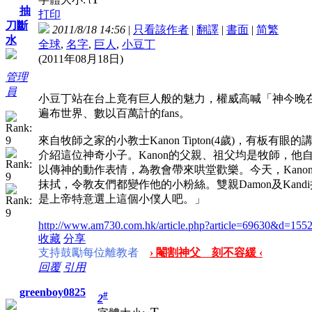
t
抽
打印
刀斷
2011/8/18 14:56
|
只看該作者
|
翻譯
|
書面
|
简
繁
水
全球
,
名字
,
巨人
,
小豆丁
(2011年08月18日)
管理
員
小豆丁站在台上竟有巨人般的魅力，權威高喊「神今晚
遍布世界、數以百萬計的fans。
來自牧師之家的小教士Kanon Tipton(4歲)，有
介紹這位神奇小子。Kanon的父親、祖父均是牧師，
以傳神的動作表情，為教會帶來哄堂歡樂。今天，Kan
抹拭，令教友們都變作他的小粉絲。雙親Damon及Kan
是上帝特意選上這個小僕人吧。」
http://www.am730.com.hk/article.php?article=69630&d=155
收藏
分享
支持鼓勵每位離教者
› 閹割神父 刻不容緩 ‹
回覆
引用
greenboy0825
#
2