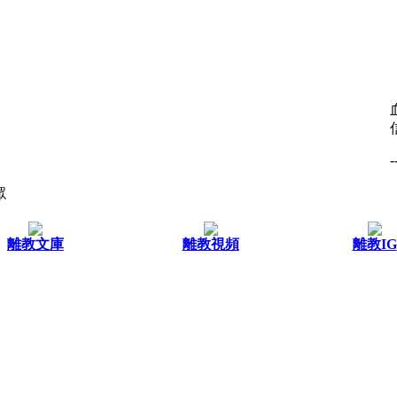
-
眾
離教文庫
離教視頻
離教IG