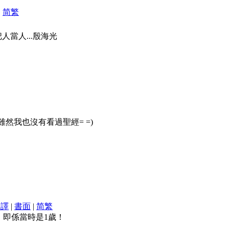
|
简
繁
人當人...殷海光
雖然我也沒有看過聖經= =)
翻譯
|
書面
|
简
繁
，即係當時是1歲！