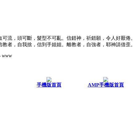
血可流，頭可斷，髮型不可亂。信錯神，祈錯願，令人好厭倦。
信教者，自我捨，信到手姐姐。離教者，自強者，耶神請借歪。
- www
手機版首頁
AMP手機版首頁