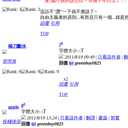
「連3歲小孩的說也信 ~ 你幾十年白活了 ?」
這話不"讚"一下就不應該了~
自由主義者的原則...有而且只有一個...就是把
回覆
引用
TOP
#
7
抽刀斷水
T
字體大小:
t
2011/8/19 09:49
|
只看該作者
|
管理員
回復
6#
greenboy0825
x2
回覆
引用
TOP
#
8
applo
T
字體大小:
t
2011/8/19 13:24
|
只看該作者
|
翻譯
|
書面
|
简
繁
投棧借宿
回復
6#
greenboy0825