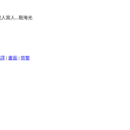
人當人...殷海光
翻譯
|
書面
|
简
繁