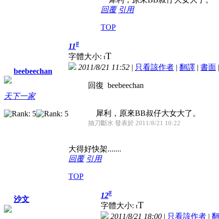
回覆
引用
TOP
#
11
T
字體大小:
t
2011/8/21 11:52
|
只看該作者
|
翻譯
|
書面
beebeechan
回復 beebeechan
天下一家
犀利，原來BB叔仔大女大了。
抽刀斷水 發表於 2011/8/21 10:22
大得好快架.......
回覆
引用
TOP
#
12
沙文
T
字體大小:
t
2011/8/21 18:00
|
只看該作者
|