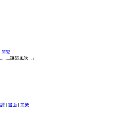
|
简
繁
......讓這風吹...」
翻譯
|
書面
|
简
繁