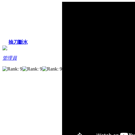
抽刀斷水
管理員