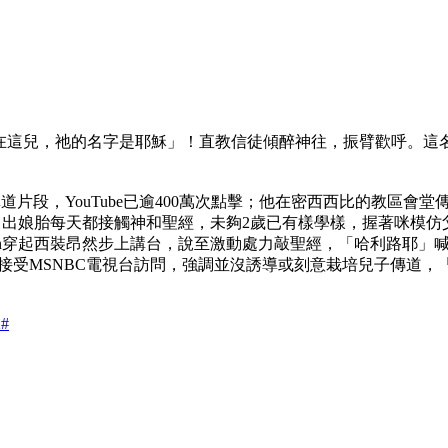
在這兒，祂的名字是耶穌」！直教信徒傾醉神往，振臂歡呼。這名
板有眼的講道片段，YouTube已逾400萬次點擊；他在密西西比的
他自出娘胎每天都接觸神和聖經，未夠2歲已有樣學樣，握著咪模
on穿起西裝昂然步上講台，說至激動處力敲聖經，「哈利路耶」
di接受MSNBC電視台訪問，強調並沒誘導或刻意栽培兒子傳道，
2#