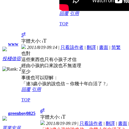
回覆
引用
TOP
#
5
T
字體大小:
t
www
2011/8/19 09:14
|
只看該作者
|
翻譯
|
書面
|
简
繁
也對
投棧借宿
這些東西也只有小孩子才信
經由小孩的口來說也不無道理
至少
事後也可以辯解：
「連3歲小孩的說也信 ~ 你幾十年白活了 ?」
回覆
引用
TOP
#
6
greenboy0825
T
字體大小:
t
2011/8/19 09:19
|
只看該作者
|
翻譯
|
書面
置業安居