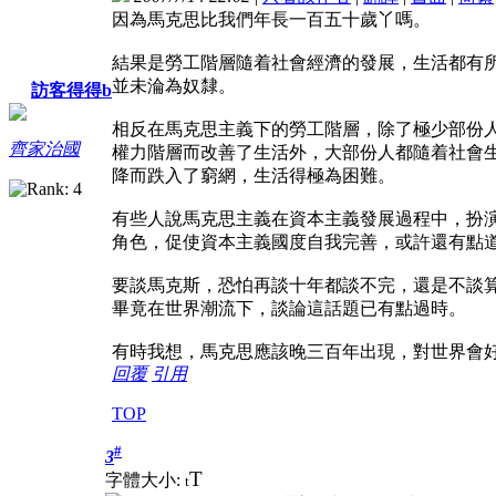
因為馬克思比我們年長一百五十歲丫嗎。
結果是勞工階層隨着社會經濟的發展，生活都有
並未淪為奴隸。
訪客得得b
相反在馬克思主義下的勞工階層，除了極少部份
齊家治國
權力階層而改善了生活外，大部份人都隨着社會
降而跌入了窮網，生活得極為困難。
有些人說馬克思主義在資本主義發展過程中，扮
角色，促使資本主義國度自我完善，或許還有點
要談馬克斯，恐怕再談十年都談不完，還是不談
畢竟在世界潮流下，談論這話題已有點過時。
有時我想，馬克思應該晚三百年出現，對世界會
回覆
引用
TOP
#
3
T
字體大小:
t