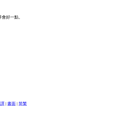
界會好一點。
翻譯
|
書面
|
简
繁