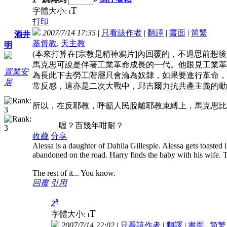
T
字體大小:
t
打印
2007/7/14 17:35
|
只看該作者
|
翻譯
|
書面
|
简
繁
酒井
基督教
,
天主教
明
(本來打算在[宗教是精神鴉片]內回覆的，不過思前想
馬克思可說是伴著工業革命成長的一代。他眼見工業革
置業安
為長此下去勞工階層只會淪為奴隸，如果要進行革命，
居
常反感，這亦是二次大戰中，邱吉爾力抗共產主義的動
所以，在反耶教，呼籲人民脫離耶教束縛上，馬克思比
喔？百幾年咁耐？
收藏
分享
Alessa is a daughter of Dahlia Gillespie. Alessa gets toasted i
abandoned on the road. Harry finds the baby with his wife.
The rest of it... You know.
回覆
引用
#
2
T
字體大小:
t
2007/7/14 22:02
|
只看該作者
|
翻譯
|
書面
|
简
繁