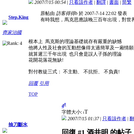
2007/7/15 00:54
|
只看該作者
|
翻譯
|
書面
|
简
繁
原帖由
訪客得得b
於 2007-7-14 22:02 發表
Step.King
有時我想，馬克思應該晚三百年出現，對世
齊家治國
根本上 馬克斯的理論基礎就存有嚴重的缺憾
他將人性及社會的互動想像得太過簡單及一廂情願
就算遲三千年出現 也只會是誤人子孫的理論
花開花落花無缺!
對付教徒三式： 不主動、 不抗拒、 不負責!
回覆
引用
TOP
#
4
T
字體大小:
t
2007/7/15 01:37
|
只看該作者
|
抽刀斷水
回復 #1 酒井明 的帖子