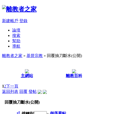
新建帳戶
登錄
論壇
搜索
幫助
導航
離教者之家
»
基督宗教
» 回覆抽刀斷水(公開)
主網站
離教百科
1
2
下一頁
返回列表
回覆
發帖
回覆抽刀斷水(公開)
#
1
跳轉到
»
倒序看帖