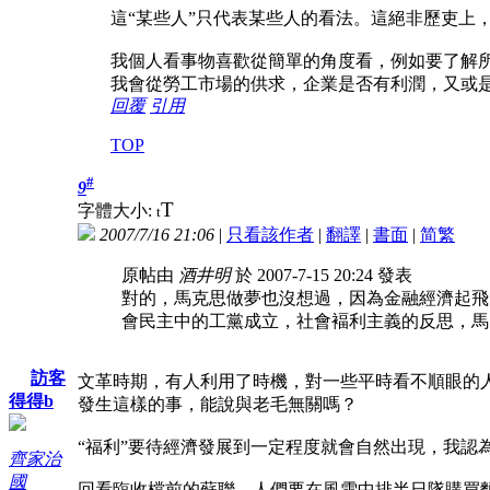
這“某些人”只代表某些人的看法。這絕非歷吏上
我個人看事物喜歡從簡單的角度看，例如要了解
我會從勞工市場的供求，企業是否有利潤，又或
回覆
引用
TOP
#
9
T
字體大小:
t
2007/7/16 21:06
|
只看該作者
|
翻譯
|
書面
|
简
繁
原帖由
酒井明
於 2007-7-15 20:24 發表
對的，馬克思做夢也沒想過，因為金融經濟起飛
會民主中的工黨成立，社會褔利主義的反思，馬克
訪客
文革時期，有人利用了時機，對一些平時看不順眼的
得得b
發生這樣的事，能說與老毛無關嗎？
“福利”要待經濟發展到一定程度就會自然出現，我認
齊家治
國
回看臨收檔前的蘇聯，人們要在風雪中排半日隊購買麵