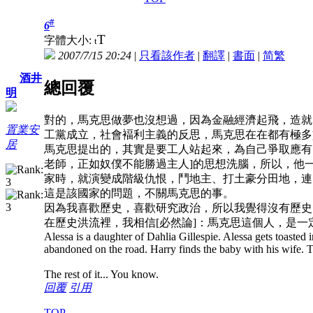
#
6
T
字體大小:
t
2007/7/15 20:24
|
只看該作者
|
翻譯
|
書面
|
简
繁
酒井
總回覆
明
對的，馬克思做夢也沒想過，因為金融經濟起飛，造就
置業安
工黨成立，社會褔利主義的反思，馬克思在在都有極多
居
馬克思提出的，其實是要工人站起來，為自己爭取應有
老師，正如奴僕不能勝過主人]的思想洗腦，所以，他
家時，就演變成階級仇恨，鬥地主、打土豪分田地，連
這是該國家的問題，不關馬克思的事。
因為我喜歡歷史，喜歡研究政治，所以我覺得沒有歷史
在歷史洪流裡，我相信[必然論]：馬克思這個人，是一定
Alessa is a daughter of Dahlia Gillespie. Alessa gets toasted i
abandoned on the road. Harry finds the baby with his wife. 
The rest of it... You know.
回覆
引用
TOP