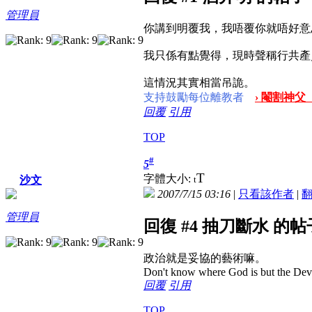
管理員
你講到明覆我，我唔覆你就唔好意
我只係有點覺得，現時聲稱行共產
這情況其實相當吊詭。
支持鼓勵每位離教者
› 閹割神父
回覆
引用
TOP
#
5
T
字體大小:
t
沙文
2007/7/15 03:16
|
只看該作者
|
管理員
回復 #4 抽刀斷水 的帖
政治就是妥協的藝術嘛。
Don't know where God is but the Devil 
回覆
引用
TOP