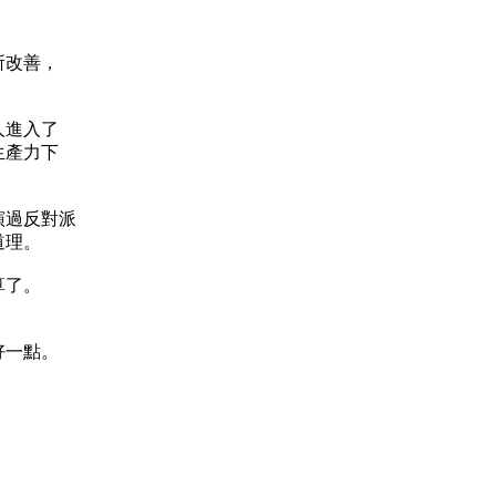
所改善，
人進入了
生產力下
演過反對派
道理。
算了。
好一點。