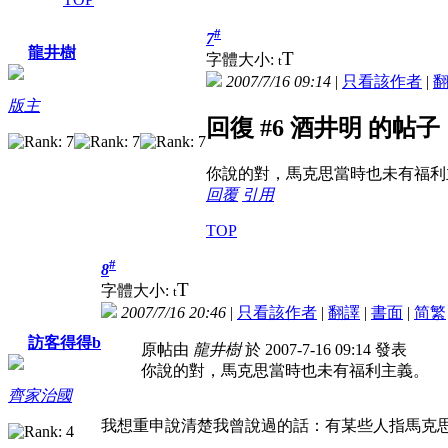
#
7
龍井樹
T
字體大小:
t
2007/7/16 09:14
|
只看該作者
|
版主
回復 #6 酒井明 的帖子
你說的對，馬克思當時也未有福利
回覆
引用
TOP
#
8
T
字體大小:
t
2007/7/16 20:46
|
只看該作者
|
翻譯
|
書面
|
简
繁
訪客得得b
原帖由
龍井樹
於 2007-7-16 09:14 發表
你說的對，馬克思當時也未有福利主義。
齊家治國
我想重申說清楚我曾說過的話：有某些人指馬克