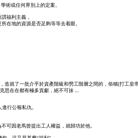
，學術或任何界別上的定案。
所謂福利主義，
是所在地的資源是否足夠等等去着眼。
，造就了一批介乎於資產階級和勞工階層之間的，俗稱[打工皇
思在在都有極多貢獻，絕不可抹 ...
人進行公報私仇。
為不可因老馬曾提出工人權益，就歸功於他。
包，這又是甚麽“福利”。