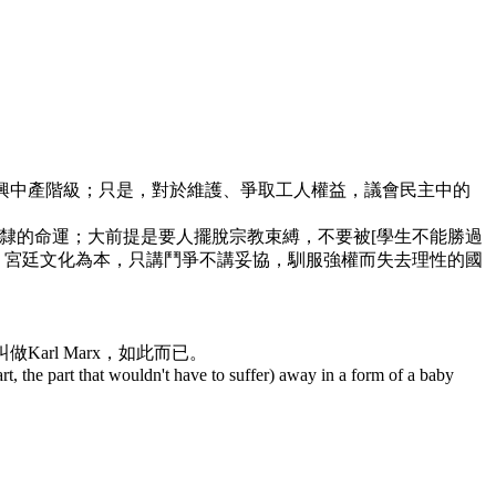
新興中產階級；只是，對於維護、爭取工人權益，議會民主中的
隸的命運；大前提是要人擺脫宗教束縛，不要被[學生不能勝過
、宮廷文化為本，只講鬥爭不講妥協，馴服強權而失去理性的國
rl Marx，如此而已。
art, the part that wouldn't have to suffer) away in a form of a baby