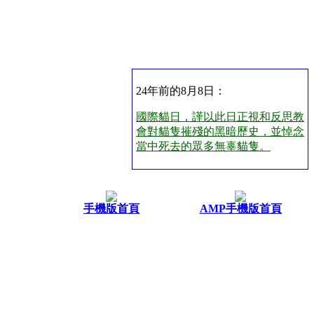
24年前的8月8日：
國際貓日，謹以此日正視和反思教
會對貓隻摧殘的黑暗歷史，並悼念
當中死去的眾多無辜貓隻。
手機版首頁
AMP手機版首頁