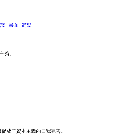
翻譯
|
書面
|
简
繁
主義。
思促成了資本主義的自我完善。