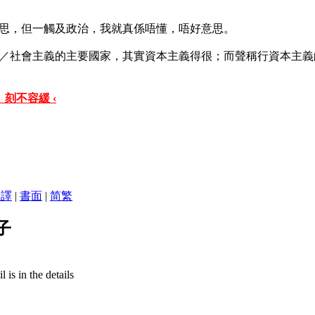
思，但一觸及政治，我就真係唔懂，唔好意思。
／社會主義的主要國家，其實資本主義得很；而聲稱行資本主義
 刻不容緩 ‹
翻譯
|
書面
|
简
繁
子
is in the details