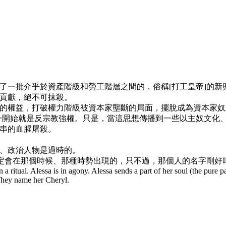
了一批介乎於資產階級和勞工階層之間的，俗稱[打工皇帝]的
貢獻，絕不可抹殺。
的權益，打破權力階級被資本家壟斷的局面，擺脫成為資本家奴
一開始就是反宗教強權。只是，當這思想傳播到一些以主奴文化
串的血腥屠殺。
、政治人物是過時的。
會在那個時候、那種時勢出現的，只不過，那個人的名字剛好叫做Ka
n a ritual. Alessa is in agony. Alessa sends a part of her soul (the pure p
They name her Cheryl.