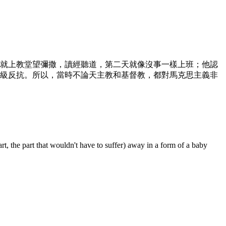
就上教堂望彌撒，讀經聽道，第二天就像沒事一樣上班；他認
階級反抗。所以，當時不論天主教和基督教，都對馬克思主義非
part, the part that wouldn't have to suffer) away in a form of a baby