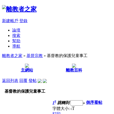
新建帳戶
登錄
論壇
搜索
幫助
導航
離教者之家
»
基督宗教
» 基督教的保護兒童事工
主網站
離教百科
返回列表
回覆
發帖
基督教的保護兒童事工
#
1
跳轉到
»
倒序看帖
T
字體大小:
t
打印