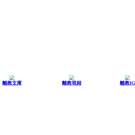
離教文庫
離教視頻
離教IG