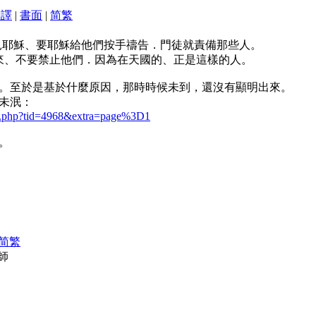
翻譯
|
書面
|
简
繁
孩子來見耶穌、要耶穌給他們按手禱告．門徒就責備那些人。
這裡來、不要禁止他們．因為在天國的、正是這樣的人。
。至於是基於什麼原因，那時時候未到，還沒有顯明出來。
未泯：
ead.php?tid=4968&extra=page%3D1
。
简
繁
師