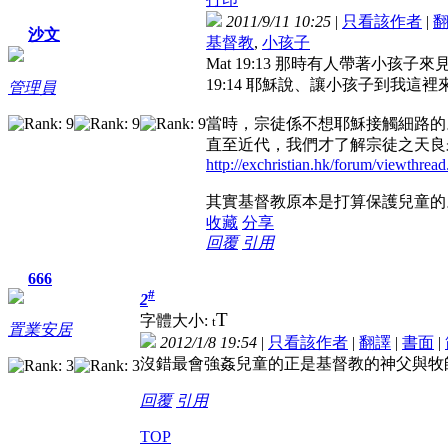
2011/9/11 10:25
|
只看該作者
|
沙文
基督教
,
小孩子
Mat 19:13 那時有人帶著小
19:14 耶穌說、讓小孩子到我
管理員
當時，宗徒係不想耶穌接觸細路的
直至近代，我們才了解宗徒之天良
http://exchristian.hk/forum/viewthr
其實基督教原本是打算保護兒童的
收藏
分享
回覆
引用
666
#
2
T
字體大小:
t
置業安居
2012/1/8 19:54
|
只看該作者
|
翻譯
|
書面
|
沒錯最會強姦兒童的正是基督教的神父與牧
回覆
引用
TOP