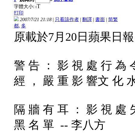
T
字體大小:
t
打印
2007/7/21 21:18
|
只看該作者
|
翻譯
|
書面
|
简
繁
都
,
多
原載於7月20日蘋果日報
警 告 ： 影 視 處 行 為 
經 ， 嚴 重 影 響文 化 
隔 牆 有 耳 ： 影 視 處
黑 名 單 -- 李八方