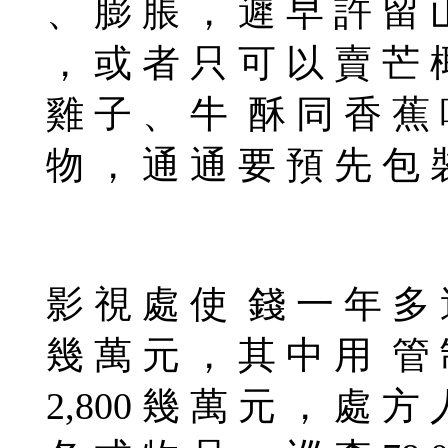
、 膨 脹 ， 遲 早 許 留 
， 或 者 只 可 以 賣 芒 
雞 子 、 牛 酥 同 香 蕉
物 ， 通 通 要 預 先 包 
影 視 處 使 錢 一 年 多 過
幾 萬 元 ， 其 中 用 管 
2,800 幾 萬 元 ， 處 方