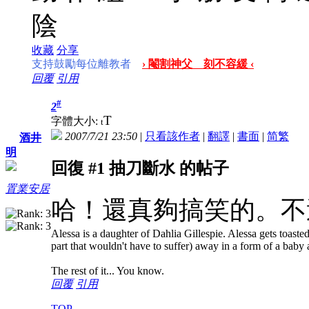
陰
收藏
分享
支持鼓勵每位離教者
› 閹割神父 刻不容緩 ‹
回覆
引用
#
2
T
字體大小:
t
2007/7/21 23:50
|
只看該作者
|
翻譯
|
書面
|
简
繁
酒井
明
回復 #1 抽刀斷水 的帖子
置業安居
哈！還真夠搞笑的。不
Alessa is a daughter of Dahlia Gillespie. Alessa gets toasted 
part that wouldn't have to suffer) away in a form of a bab
The rest of it... You know.
回覆
引用
TOP