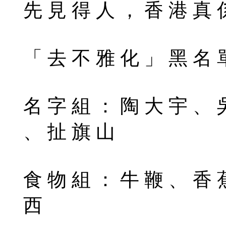
先 見 得 人 ， 香 港 真 
「 去 不 雅 化 」 黑 名 
名 字 組 ： 陶 大 宇 、 
、 扯 旗 山
食 物 組 ： 牛 鞭 、 香 
西