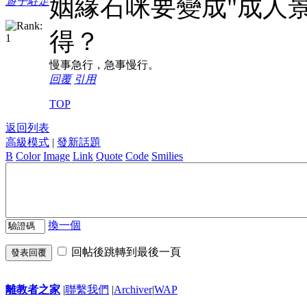
姻緣石咪要變成"成人
遊子駐足
得？
慢事急行，急事慢行。
回覆
引用
TOP
返回列表
高級模式
|
發新話題
B
Color
Image
Link
Quote
Code
Smilies
換一個
回帖後跳轉到最後一頁
發表回覆
離教者之家
|
聯繫我們
|
Archiver
|
WAP