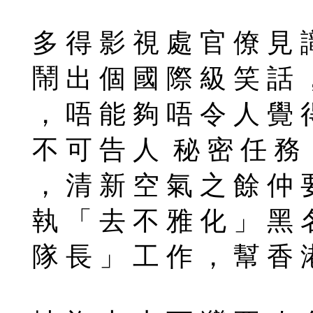
多 得 影 視 處 官 僚 見 
鬧 出 個 國 際 級 笑 話 
， 唔 能 夠 唔 令 人 覺 
不 可 告 人 秘 密 任 務 
， 清 新 空 氣 之 餘 仲 
執 「 去 不 雅 化 」 黑 
隊 長 」 工 作 ， 幫 香 