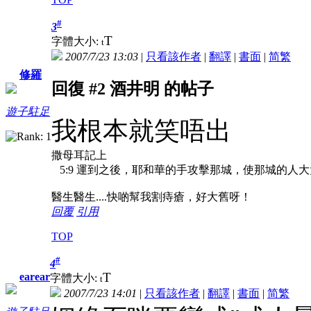
#
3
T
字體大小:
t
2007/7/23 13:03
|
只看該作者
|
翻譯
|
書面
|
简
繁
修羅
回復 #2 酒井明 的帖子
遊子駐足
我根本就笑唔出
撒母耳記上
5:9 運到之後，耶和華的手攻擊那城，使那城的人
醫生醫生....快啲幫我割痔瘡，好大舊呀！
回覆
引用
TOP
#
4
T
earear
字體大小:
t
2007/7/23 14:01
|
只看該作者
|
翻譯
|
書面
|
简
繁