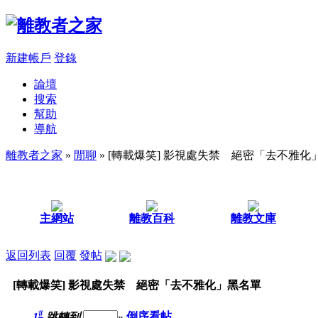
新建帳戶
登錄
論壇
搜索
幫助
導航
離教者之家
»
閒聊
» [轉載爆笑] 影視處失禁 絕密「去不雅化
主網站
離教百科
離教文庫
返回列表
回覆
發帖
[轉載爆笑] 影視處失禁 絕密「去不雅化」黑名單
#
1
跳轉到
»
倒序看帖