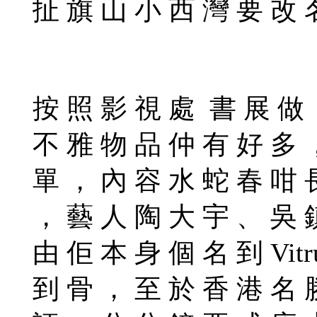
扯 旗 山 小 西 灣 要 改 
按 照 影 視 處 書 展 做
不 雅 物 品 仲 有 好 多 
單 ， 內 容 水 蛇 春 咁 
， 藝 人 陶 大 宇 、 吳 
由 佢 本 身 個 名 到 Vitr
到 骨 ， 至 於 香 港 名 