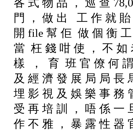
各 式 物 品 ， 巡 查 78,
門 ， 做 出 工 作 就 貽 
開 file 幫 佢 做 個 衡 
當 枉 錢 咁 使 ， 不 如 
樣 ， 育 班 官 僚 何 謂
及 經 濟 發 展 局 局 長 
埋 影 視 及 娛 樂 事 務 
受 再 培 訓 ， 唔 係 一 
作 不 雅 ， 暴 露 性 器 