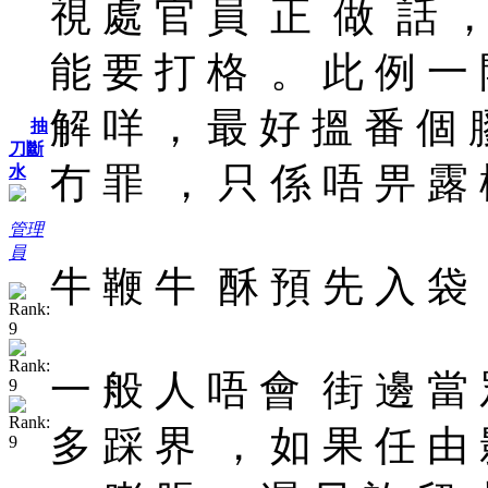
視 處 官 員 正 做 話 ，
能 要 打 格 。 此 例 一 
解 咩 ， 最 好 搵 番 個 
抽
刀斷
冇 罪 ， 只 係 唔 畀 露
水
管理
員
牛 鞭 牛 酥 預 先 入 袋
一 般 人 唔 會 街 邊 當 
多 踩 界 ， 如 果 任 由 