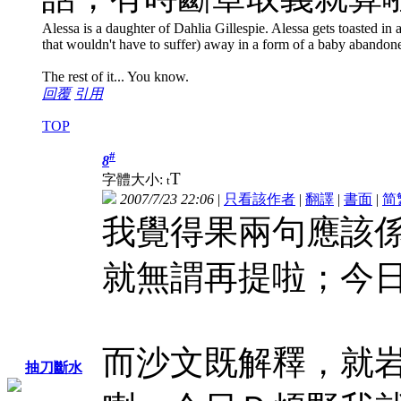
Alessa is a daughter of Dahlia Gillespie. Alessa gets toasted in a 
that wouldn't have to suffer) away in a form of a baby abandon
The rest of it... You know.
回覆
引用
TOP
#
8
T
字體大小:
t
2007/7/23 22:06
|
只看該作者
|
翻譯
|
書面
|
简
我覺得果兩句應該
就無謂再提啦；今
而沙文既解釋，就
抽刀斷水