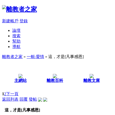
新建帳戶
登錄
論壇
搜索
幫助
導航
離教者之家
»
一軛‧愛情
» 這，才是[凡事感恩]
主網站
離教百科
離教文庫
1
2
下一頁
返回列表
回覆
發帖
這，才是[凡事感恩]