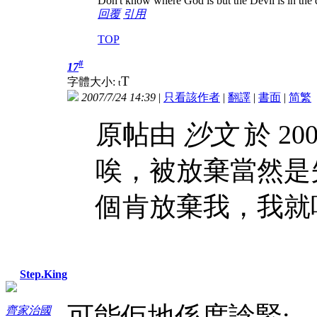
Don't know where God is but the Devil is in the d
回覆
引用
TOP
#
17
T
字體大小:
t
2007/7/24 14:39
|
只看該作者
|
翻譯
|
書面
|
简
繁
原帖由
沙文
於 200
唉，被放棄當然是失戀
個肯放棄我，我就
Step.King
可能佢地係度諗緊:
齊家治國