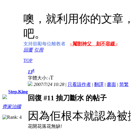
噢，就利用你的文章
吧。
支持鼓勵每位離教者
› 閹割神父 刻不容緩 ‹
回覆
引用
TOP
#
13
T
字體大小:
t
2007/7/24 10:28
|
只看該作者
|
翻譯
|
書面
|
简
繁
Step.King
回復 #11 抽刀斷水 的帖子
齊家治國
因為佢根本就認為被
花開花落花無缺!