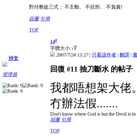
對付教徒三式： 不主動、 不抗拒、 不負責!
回覆
引用
TOP
#
14
T
字體大小:
t
2007/7/24 13:27
|
只看該作者
|
翻譯
|
沙文
回復 #11 抽刀斷水 的帖子
管理員
我都唔想架大佬
冇辦法假.......
Don't know where God is but the Devil is in t
回覆
引用
TOP