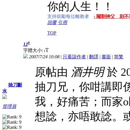
你的人生！！
支持鼓勵每位離教者
› 閹割神父 刻不容
回覆
引用
TOP
#
12
T
字體大小:
t
2007/7/24 10:08
|
只看該作者
|
翻譯
|
書面
|
简
繁
原帖由
酒井明
於 20
抽刀兄，你咁講即
抽刀斷
水
我，好痛苦；而家o
管理員
想諗，亦唔敢諗。