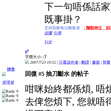
下一句唔係話家
既事掛？
支持鼓勵每位離教者
› 閹割神父 刻
回覆
引用
TOP
#
6
T
字體大小:
t
2007/7/23 19:52
|
只看該作者
|
翻譯
|
書面
|
简
繁
沙文
回復 #5 抽刀斷水 的帖子
管理員
咁咪始終都係煩, 唔
去俾您煩下, 您就唔