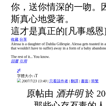
你，送你情深的一吻。
斯真心地愛著。
這才是真正的[凡事感恩
收藏
分享
Alessa is a daughter of Dahlia Gillespie. Alessa gets toasted in a 
that wouldn't have to suffer) away in a form of a baby abandon
The rest of it... You know.
回覆
引用
#
2
T
字體大小:
t
2007/7/23 13:40
|
只看該作者
|
翻譯
|
書面
|
简
繁
原帖由
酒井明
於 20
...那些心存歹毒