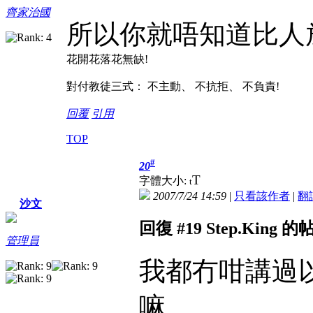
齊家治國
所以你就唔知道比人放棄
花開花落花無缺!
對付教徒三式： 不主動、 不抗拒、 不負責!
回覆
引用
TOP
#
20
T
字體大小:
t
2007/7/24 14:59
|
只看該作者
|
翻
沙文
回復 #19 Step.King 的
管理員
我都冇咁講過
嘛