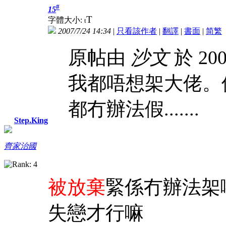
#
15
T
字體大小:
t
2007/7/24 14:34
|
只看該作者
|
翻譯
|
書面
|
简
繁
原帖由
沙文
於 200
我都唔想架大佬。
都冇辦法假.......
Step.King
齊家治國
被放棄
緊係冇辦法架
失戀才行嘛