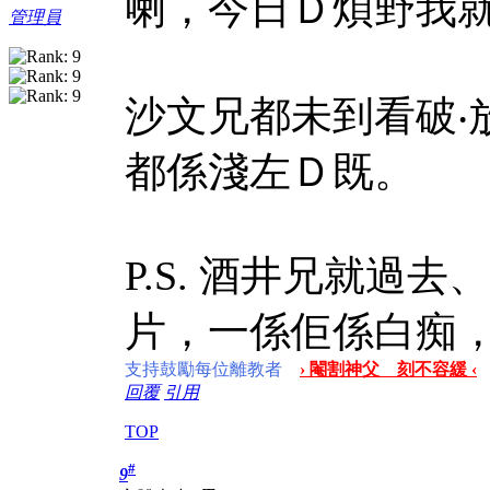
喇，今日Ｄ煩野我
管理員
沙文兄都未到看破‧
都係淺左Ｄ既。
P.S. 酒井兄就過
片，一係佢係白痴
支持鼓勵每位離教者
› 閹割神父 刻不容緩 ‹
回覆
引用
TOP
#
9