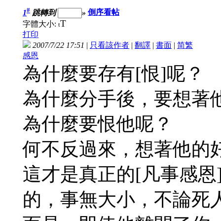
#
1
跳轉到
»
倒序看帖
T
字體大小:
t
打印
2007/7/22 17:51
|
只看該作者
|
翻譯
|
書面
|
简
繁
感恩
為什麼要存有[恨]呢？
為什麼分手後，要想著
為什麼要恨他呢？
何不反過來，想著他的
這才是真正的[凡事感恩
的，事無大小，不論死