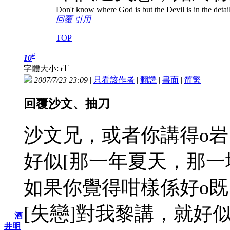
Don't know where God is but the Devil is in the detai
回覆
引用
TOP
#
10
T
字體大小:
t
2007/7/23 23:09
|
只看該作者
|
翻譯
|
書面
|
简
繁
回覆沙文、抽刀
沙文兄，或者你講得o岩
好似[那一年夏天，那一
如果你覺得咁樣係好o
[失戀]對我黎講，就好
酒
井明