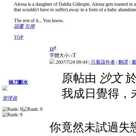
Alessa is a daughter of Dahlia Gillespie. Alessa gets toasted in a 
that wouldn't have to suffer) away in a form of a baby abandon
The rest of it... You know.
回覆
引用
TOP
#
11
T
字體大小:
t
2007/7/24 09:44
|
只看該作者
|
翻譯
|
原帖由
沙文
於 
抽刀斷水
我成日覺得，
管理員
你竟然未試過失