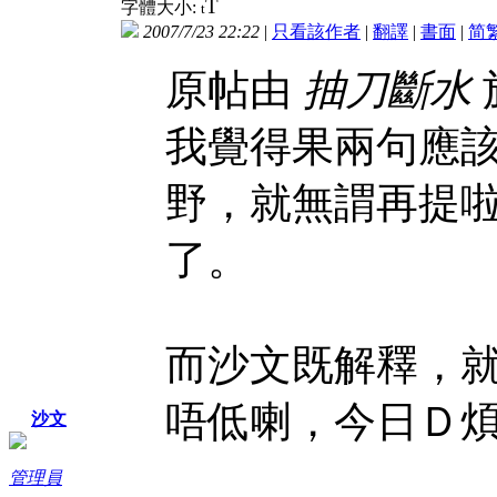
T
字體大小:
t
2007/7/23 22:22
|
只看該作者
|
翻譯
|
書面
|
简
原帖由
抽刀斷水
於
我覺得果兩句應
野，就無謂再提
了。
而沙文既解釋，
唔低喇，今日Ｄ
沙文
管理員