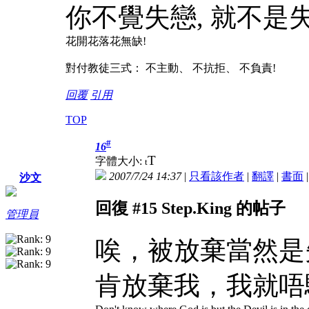
你不覺失戀, 就不是
花開花落花無缺!
對付教徒三式： 不主動、 不抗拒、 不負責!
回覆
引用
TOP
#
16
T
字體大小:
t
2007/7/24 14:37
|
只看該作者
|
翻譯
|
書面
沙文
回復 #15 Step.King 的帖子
管理員
唉，被放棄當然是失戀
肯放棄我，我就唔