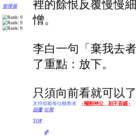
裡的餘恨反覆慢慢
管理員
憎。
李白一句「棄我去
了重點：放下。
只須向前看就可以
支持鼓勵每位離教者
› 閹割神父 刻不容緩 ‹
回覆
引用
TOP
#
4