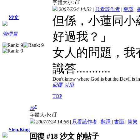
T
字體大小:
t
2007/7/24 14:53
|
只看該作者
|
翻譯
|
但係，小蓮同小
沙文
好過我？」
管理員
女人的問題，我
識答...........
Don't know where God is but the Devil is in 
回覆
引用
TOP
#
19
T
字體大小:
t
2007/7/24 14:56
|
只看該作者
|
翻譯
|
書面
|
简
繁
Step.King
回復 #18 沙文 的帖子