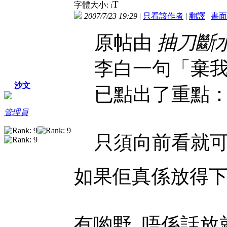
T
字體大小:
t
2007/7/23 19:29
|
只看該作者
|
翻譯
|
書面
原帖由
抽刀斷
李白一句「棄
沙文
已點出了重點
管理員
只須向前看就
如果佢真係放得
有喲野, 唔係話放就下嘅.