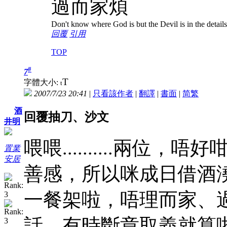
過而家煩
Don't know where God is but the Devil is in the details
回覆
引用
TOP
#
7
T
字體大小:
t
2007/7/23 20:41
|
只看該作者
|
翻譯
|
書面
|
简
繁
酒
回覆抽刀、沙文
井明
喂喂..........兩
置業
安居
善感，所以咪成日借酒
一餐架啦，唔理而家、
話，有時斷章取義就算