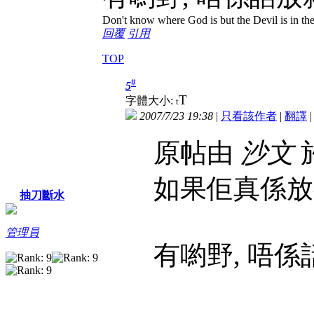
Don't know where God is but the Devil is in the
回覆
引用
TOP
#
5
T
字體大小:
t
2007/7/23 19:38
|
只看該作者
|
翻譯
原帖由
沙文
於
如果佢真係放
抽刀斷水
管理員
有喲野, 唔係話放就