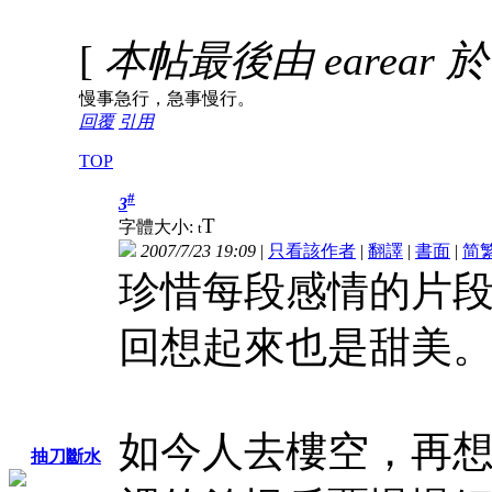
[
本帖最後由 earear 於 2
慢事急行，急事慢行。
回覆
引用
TOP
#
3
T
字體大小:
t
2007/7/23 19:09
|
只看該作者
|
翻譯
|
書面
|
简
珍惜每段感情的片
回想起來也是甜美
如今人去樓空，再
抽刀斷水