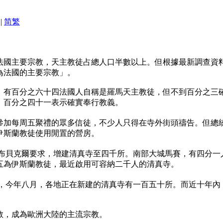
|
简
繁
法國主要宗教，天主教徒占總人口半數以上。但根據最新調查資
為法國的主要宗教」。
，有百分之六十四法國人自稱是羅馬天主教徒，但不到百分之三
，百分之四十一表示確實奉行教義。
參加每周五聚禮的眾多信徒，不少人只得在寺外街頭禱告。但總統
伊斯蘭教徒使用閒置的營房。
‧布貝克爾要求，增建清真寺至四千所。南部大城馬賽，有四分一
五為伊斯蘭教徒，最近啟用可容納二千人的清真寺。
示，今年八月，各地正在新建的清真寺有一百五十所。而近十年內
教，成為歐洲大陸的主流宗教。