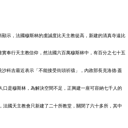
料顯示，法國穆斯林的虔誠度比天主教徒高，新建的清真寺遠比
確實奉行天主教信仰，然法國六百萬穆斯林中，有百分之七十五
沙科吉最近表示「不能接受街頭祈禱」，內政部長克洛德‧蓋
人口是穆斯林，為解決空間不足，正興建一座可容納七千人的
，法國天主教會只新建了二十所教堂，關閉了六十多所，其中