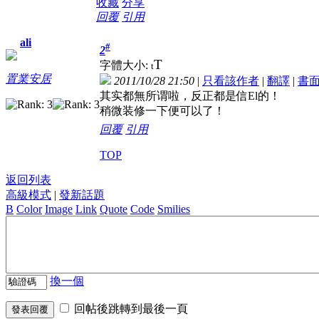
收藏
分享
回覆
引用
ali
#
2
T
字體大小:
t
置業安居
2011/10/28 21:50
|
只看該作者
|
翻譯
|
書
其实都無所谓啦，反正都是信El的！
稍微装修一下便可以了！
回覆
引用
TOP
返回列表
高級模式
|
發新話題
B
Color
Image
Link
Quote
Code
Smilies
換一個
回帖後跳轉到最後一頁
發表回覆