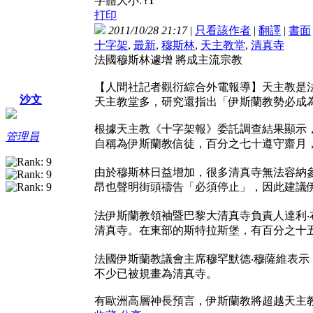
字體大小:
t
打印
2011/10/28 21:17
|
只看該作者
|
翻譯
|
書面
十字架
,
最新
,
穆斯林
,
天主教堂
,
清真寺
法國穆斯林遽增 將成主流宗教
【人間社記者觀衍綜合外電報導】天主教是
沙文
天主教堂多，研究還指出「伊斯蘭教勢必成
根據天主教《十字架報》委託調查結果顯示
管理員
自稱為伊斯蘭教信徒，百分之七十遵守齋月
由於穆斯林日益增加，很多清真寺無法容納
昂也聲明街頭禱告「必須停止」，因此建議
法伊斯蘭教領袖暨巴黎大清真寺負責人達利
清真寺。在東部的斯特拉斯堡，有百分之十
法國伊斯蘭教議會主席穆罕默德‧穆薩維表
不少已被規畫為清真寺。
有歐洲高層神長預言，伊斯蘭教將超越天主