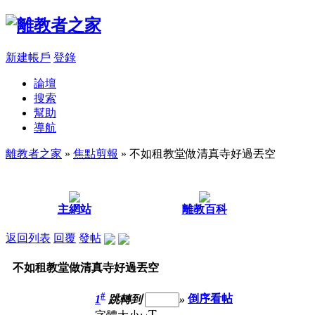
新建帳戶
登錄
論壇
搜索
幫助
導航
離教者之家
»
焦點剪報
» 不如租教堂做清真寺好過丟空
主網站
離教百科
返回列表
回覆
發帖
不如租教堂做清真寺好過丟空
#
1
跳轉到
»
倒序看帖
T