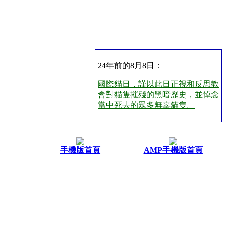
24年前的8月8日：
國際貓日，謹以此日正視和反思教
會對貓隻摧殘的黑暗歷史，並悼念
當中死去的眾多無辜貓隻。
手機版首頁
AMP手機版首頁