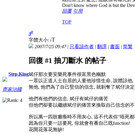
Don't know where God is but the Devil 
回覆
引用
TOP
#
3
T
字體大小:
t
2007/7/25 09:47
|
只看該作者
|
翻譯
|
書面
|
简
繁
回復 #1 抽刀斷水 的帖子
Step.King
斌仔那次要安樂死事件很富黑色幽默
一眾以正道人士自居的人要他珍惜生命, 說體諒他, 
無他, 他們為了自己堅信的信念, 就剝奪了斌仔決
齊家治國
他們有他們的信念, 斌仔有斌仔的痛苦
但他們卻要以繼續斌仔的痛苦來換取自己信念的不動
所以萬一四肢癱瘓時不用灰心, 這不代表你"唔死都
因為你只要一話要死, 你就會有番自己既function!
花開花落花無缺!