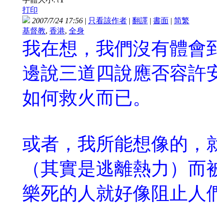
t
打印
2007/7/24 17:56
|
只看該作者
|
翻譯
|
書面
|
简
繁
基督教
,
香港
,
全身
我在想，我們沒有體會
邊說三道四說應否容許
如何救火而已。
或者，我所能想像的，
（其實是逃離熱力）而
樂死的人就好像阻止人