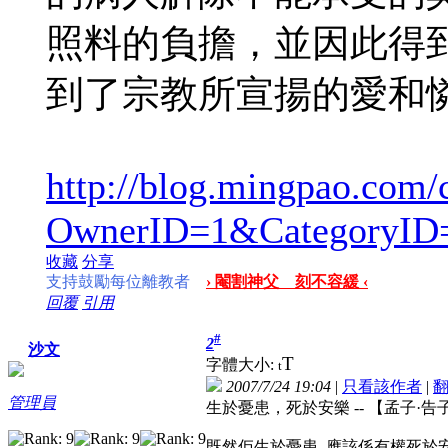
照料的負擔，並因此得
到了宗教所宣揚的愛和
http://blog.mingpao.com/
OwnerID=1&CategoryID
收藏
分享
支持鼓勵每位離教者
› 閹割神父 刻不容緩 ‹
回覆
引用
#
2
沙文
T
字體大小:
t
2007/7/24 19:04
|
只看該作者
|
管理員
生於憂患，死於安樂 -- 【孟子·告
既然佢生於憂患, 應該係有權死於