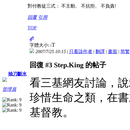
對付教徒三式： 不主動、 不抗拒、 不負責!
回覆
引用
TOP
#
4
T
字體大小:
t
2007/7/25 10:15
|
只看該作者
|
翻譯
|
書面
|
简
繁
回復 #3 Step.King 的帖子
抽刀斷水
看三基網友討論，說
管理員
珍惜生命之類，在書
基督教。