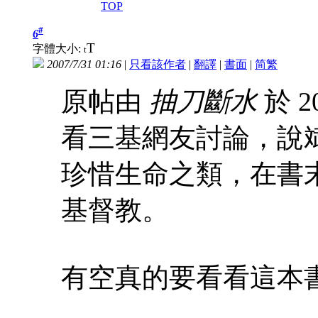
TOP
#
6
T
字體大小:
t
2007/7/31 01:16
|
只看該作者
|
翻譯
|
書面
|
简
繁
原帖由
抽刀斷水
於 20
看三基網友討論，說
珍惜生命之類，在書
基督教。
有空真的要看看這本