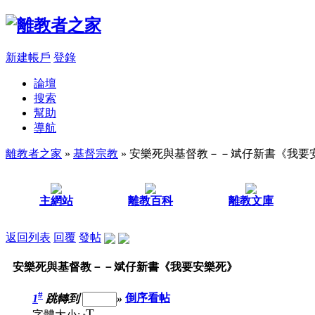
新建帳戶
登錄
論壇
搜索
幫助
導航
離教者之家
»
基督宗教
» 安樂死與基督教－－斌仔新書《我要
主網站
離教百科
離教文庫
返回列表
回覆
發帖
安樂死與基督教－－斌仔新書《我要安樂死》
#
1
跳轉到
»
倒序看帖
T
字體大小: