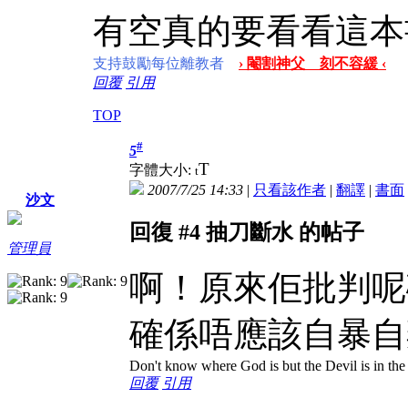
有空真的要看看這本
支持鼓勵每位離教者
› 閹割神父 刻不容緩 ‹
回覆
引用
TOP
#
5
T
字體大小:
t
2007/7/25 14:33
|
只看該作者
|
翻譯
|
書面
沙文
回復 #4 抽刀斷水 的帖子
管理員
啊！原來佢批判呢
確係唔應該自暴自
Don't know where God is but the Devil is in the 
回覆
引用