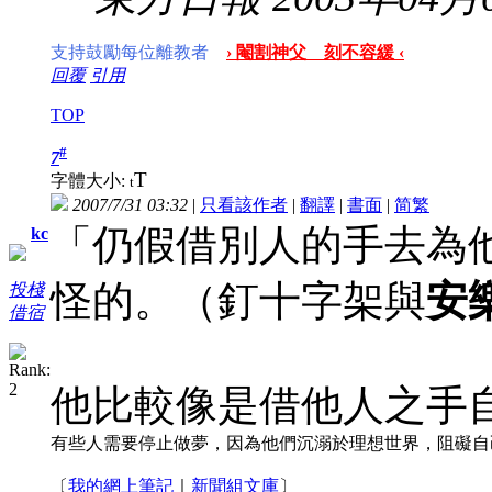
支持鼓勵每位離教者
› 閹割神父 刻不容緩 ‹
回覆
引用
TOP
#
7
T
字體大小:
t
2007/7/31 03:32
|
只看該作者
|
翻譯
|
書面
|
简
繁
「仍假借別人的手去為他
kc
怪的。（釘十字架與
安
投棧
借宿
他比較像是借他人之手
有些人需要停止做夢，因為他們沉溺於理想世界，阻礙自
〔
我的網上筆記
｜
新聞組文庫
〕