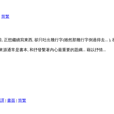
|
简
繁
 正想繼續寫東西, 卻只吐出幾行字(雖然那幾行字倒過得去... ), 卻被"
源通常是書本, 和抒發繫著內心最重要的題綱... 藉以抒情...
翻譯
|
書面
|
简
繁