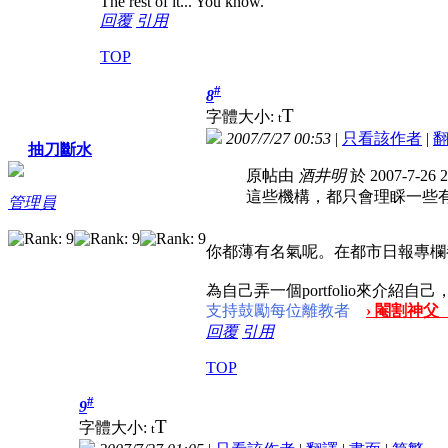
The rest of it... You know.
回覆
引用
TOP
#
8
T
字體大小:
t
2007/7/27 00:53
|
只看該作者
|
抽刀斷水
原帖由
酒井明
於 2007-7-26 
這些機構，都只會理睬一些
管理員
你都薄有名氣呢。在都市日報專欄
為自己弄一個portfolio來介紹
支持鼓勵每位離教者
› 閹割神父
回覆
引用
TOP
#
9
T
字體大小:
t