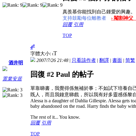
真羨慕你能找到自己鍾愛的興趣。
支持鼓勵每位離教者
› 閹割神父
回覆
引用
TOP
#
4
T
字體大小:
t
2007/7/26 21:48
|
只看該作者
|
翻譯
|
書面
|
简
繁
酒井明
回復 #2 Paul 的帖子
置業安居
單靠睇書，我覺得係無補於事；不如試下培養自己
既人，而且我鐘意睇戲，所以我有好多靈感係黎
Alessa is a daughter of Dahlia Gillespie. Alessa gets toa
baby abandoned on the road. Harry finds the baby with
The rest of it... You know.
回覆
引用
TOP