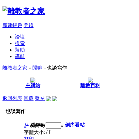
新建帳戶
登錄
論壇
搜索
幫助
導航
離教者之家
»
閒聊
» 也談寫作
主網站
離教百科
返回列表
回覆
發帖
也談寫作
#
1
跳轉到
»
倒序看帖
T
字體大小:
t
打印