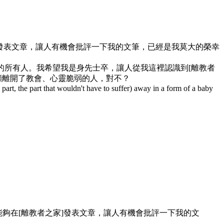
]發表文章，讓人有機會批評一下我的文筆，已經是我莫大的榮幸
的所有人。我希望我是身先士卒，讓人從我這裡認識到[離教者
顧離開了教會、心靈脆弱的人，對不？
e part, the part that wouldn't have to suffer) away in a form of a baby
夠在[離教者之家]發表文章，讓人有機會批評一下我的文