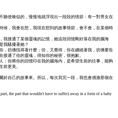
不聽使喚似的，慢慢地就浮現出一段段的情節：有一對男女在
時候，我會在想，我現在想到的故事情節，會不會，在某個時
，我接通了某個靈魂的記憶，她這段回憶剛好落在我的腦海
是我騷擾著她？
你，彷彿找尋著什麼；但，又覺得，你在纏繞著我，彷彿要告
在接通了你的靈魂，得知你的秘密，很抱歉。
人；你將你的回憶印在我的腦海內，是希望生前的往事，能夠
生前更美。
屬於自己的故事來。所以，每次寫完一段，我也會感激那個在
e part, the part that wouldn't have to suffer) away in a form of a baby