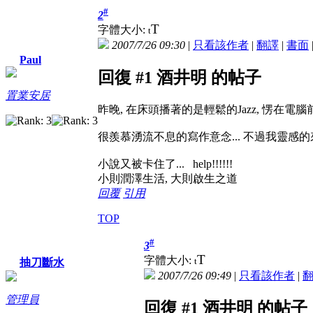
#
2
T
字體大小:
t
2007/7/26 09:30
|
只看該作者
|
翻譯
|
書面
Paul
回復 #1 酒井明 的帖子
置業安居
昨晚, 在床頭播著的是輕鬆的Jazz, 愣在電腦前,
很羨慕湧流不息的寫作意念... 不過我靈感的來
小說又被卡住了... help!!!!!!
小則潤澤生活, 大則啟生之道
回覆
引用
TOP
#
3
T
字體大小:
t
抽刀斷水
2007/7/26 09:49
|
只看該作者
|
管理員
回復 #1 酒井明 的帖子