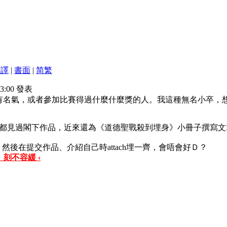
翻譯
|
書面
|
简
繁
23:00 發表
有名氣，或者參加比賽得過什麼什麼獎的人。我這種無名小卒，
都見過閣下作品，近來還為《道德聖戰殺到埋身》小冊子撰寫文
自己，然後在提交作品、介紹自己時attach埋一齊，會唔會好Ｄ？
 刻不容緩 ‹