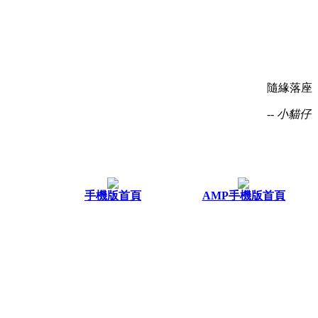
隨緣落座
-- 小貓仔
手機版首頁
AMP手機版首頁