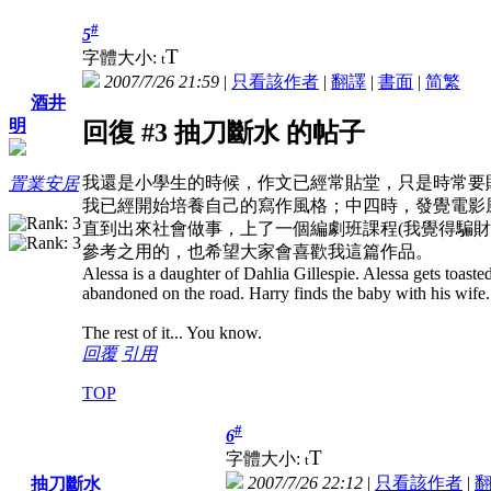
#
5
T
字體大小:
t
2007/7/26 21:59
|
只看該作者
|
翻譯
|
書面
|
简
繁
酒井
明
回復 #3 抽刀斷水 的帖子
我還是小學生的時候，作文已經常貼堂，只是時常要
置業安居
我已經開始培養自己的寫作風格；中四時，發覺電影
直到出來社會做事，上了一個編劇班課程(我覺得騙
參考之用的，也希望大家會喜歡我這篇作品。
Alessa is a daughter of Dahlia Gillespie. Alessa gets toasted
abandoned on the road. Harry finds the baby with his wife
The rest of it... You know.
回覆
引用
TOP
#
6
T
字體大小:
t
2007/7/26 22:12
|
只看該作者
|
抽刀斷水