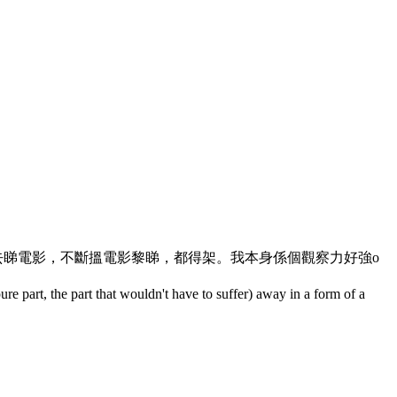
去睇電影，不斷搵電影黎睇，都得架。我本身係個觀察力好強o
pure part, the part that wouldn't have to suffer) away in a form of a