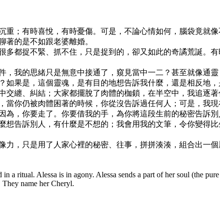
沉重；有時喜悅，有時憂傷。可是，不論心情如何，腦袋竟就像
聊著的是不如跟老婆離婚。
很多都捉不緊、抓不住，只是捉到的，卻又如此的奇譎荒誕。有
件，我的思緒只是無意中接通了，窺見當中一二？甚至就像通靈
？如果是，這個靈魂，是有目的地想告訴我什麼，還是相反地，
中交纏、糾結；大家都擺脫了肉體的枷鎖，在半空中，我追逐著
，當你仍被肉體困著的時候，你從沒告訴過任何人；可是，我現
因為，你要走了。你要借我的手，為你將這段生前的秘密告訴別
麼想告訴別人，有什麼是不想的；我會用我的文筆，令你變得比
像力，只是用了人家心裡的秘密、往事，拼拼湊湊，組合出一個
 in a ritual. Alessa is in agony. Alessa sends a part of her soul (the pur
e. They name her Cheryl.