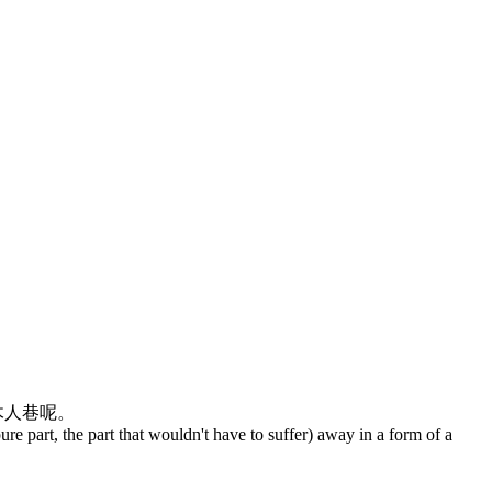
木人巷呢。
pure part, the part that wouldn't have to suffer) away in a form of a