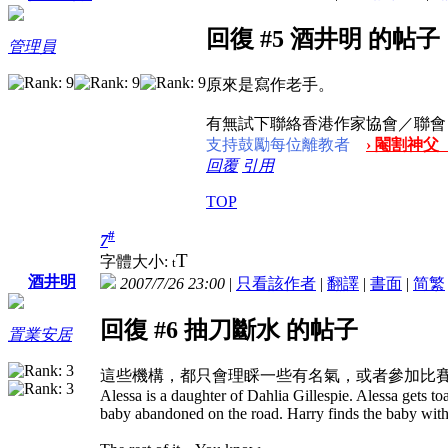
回復 #5 酒井明 的帖子
管理員
原來是寫作老手。
有無試下聯絡香港作家協會／聯會
支持鼓勵每位離教者
› 閹割神父
回覆
引用
TOP
#
7
T
字體大小:
t
酒井明
2007/7/26 23:00
|
只看該作者
|
翻譯
|
書面
|
简
繁
回復 #6 抽刀斷水 的帖子
置業安居
這些機構，都只會理睬一些有名氣，或者參加比
Alessa is a daughter of Dahlia Gillespie. Alessa gets toa
baby abandoned on the road. Harry finds the baby with