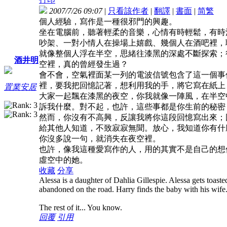
2007/7/26 09:07
|
只看該作者
|
翻譯
|
書面
|
简
繁
個人經驗，寫作是一種很邪門的興趣。
坐在電腦前，聽著輕柔的音樂，心情有時輕鬆，有時
吵架、一對小情人在操場上嬉戲、幾個人在酒吧裡，
就像整個人浮在半空，思緒往漆黑的深處不斷探索；
酒井明
空裡，真的曾經發生過？
會不會，空氣裡面某一列的電波信號包含了這一個事
裡，要我把回憶記著，想利用我的手，將它寫在紙上
置業安居
大家一起飄在漆黑的夜空，你我就像一陣風，在半空
訴我什麼。對不起，也許，這些事都是你生前的秘密
然而，你沒有不高興，反讓我將你這段回憶寫出來；
給其他人知道，不致寂寂無聞。放心，我知道你有什
你沒多說一句，就消失在夜空裡。
也許，像我這種愛寫作的人，用的其實不是自己的想
虛空中的她。
收藏
分享
Alessa is a daughter of Dahlia Gillespie. Alessa gets toasted
abandoned on the road. Harry finds the baby with his wif
The rest of it... You know.
回覆
引用