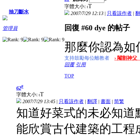
T
字體大小:
t
抽刀斷水
2007/7/29 12:13
|
只看該作者
|
回復 #60 dye 的帖子
管理員
那麼你認為如
支持鼓勵每位離教者
› 閹割神父
回覆
引用
TOP
#
62
T
字體大小:
t
2007/7/29 13:45
|
只看該作者
|
翻譯
|
書面
|
简
繁
知道好菜式的未必知道
能欣賞古代建築的工程