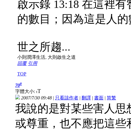
啟示錄 13:18 在這
的數目；因為這是人的
世之所趨...
小則潤澤生活, 大則啟生之道
回覆
引用
TOP
#
70
T
字體大小:
t
2007/7/30 09:48
|
只看該作者
|
翻譯
|
書面
|
简
繁
我說的是對某些害人思
或尊重，也不應把這些