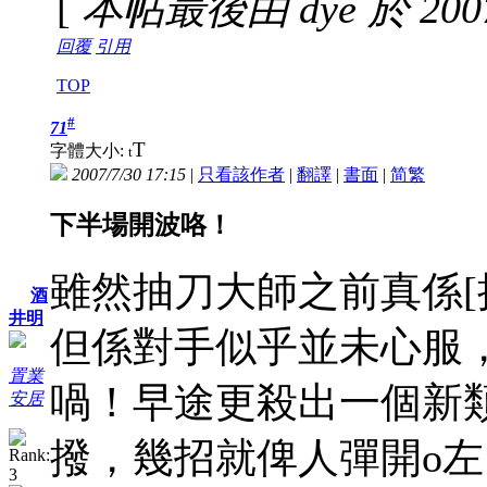
[
本帖最後由 dye 於 2007-
回覆
引用
TOP
#
71
T
字體大小:
t
2007/7/30 17:15
|
只看該作者
|
翻譯
|
書面
|
简
繁
下半場開波咯！
雖然抽刀大師之前真係[
酒
井明
但係對手似乎並未心服
置業
喎！早途更殺出一個新類
安居
撥，幾招就俾人彈開o