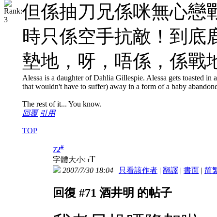
但係抽刀兄係咪無心戀
時只係空手抗敵！到底
墊地，呀，唔係，係戰
Alessa is a daughter of Dahlia Gillespie. Alessa gets toasted in a 
that wouldn't have to suffer) away in a form of a baby abandon
The rest of it... You know.
回覆
引用
TOP
#
72
T
字體大小:
t
2007/7/30 18:04
|
只看該作者
|
翻譯
|
書面
|
简
回復 #71 酒井明 的帖子