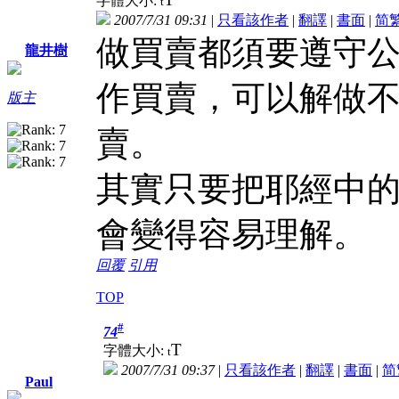
字體大小:
t
2007/7/31 09:31
|
只看該作者
|
翻譯
|
書面
|
简
做買賣都須要遵守
龍井樹
作買賣，可以解做
版主
賣。
其實只要把耶經中
會變得容易理解。
回覆
引用
TOP
#
74
T
字體大小:
t
2007/7/31 09:37
|
只看該作者
|
翻譯
|
書面
|
简
Paul