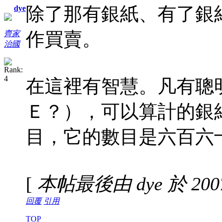
除了那有銀紙、有了銀
dye
作買賣。
齊家
治國
在這裡有智慧。凡有聰明
Ｅ？），可以算計的銀紙
目，它的數目是六百六
[
本帖最後由 dye 於 2007-
回覆
引用
TOP