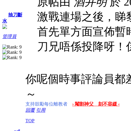
原帖由
酒井明
於 20
激戰連場之後，睇
抽刀斷
水
首先單方面宣佈暫
管理員
刀兄唔係投降呀！
你呢個時事評論員都
～
支持鼓勵每位離教者
› 閹割神父 刻不容緩 ‹
回覆
引用
TOP
#