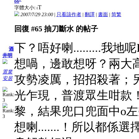
66
T
字體大小:
t
2007/7/29 23:00
|
只看該作者
|
翻譯
|
書面
|
简
繁
回復 #65 抽刀斷水 的帖子
下？唔好喇........
酒
井明
想喎，邊敢想呀？兩大高
置業
攻勢凌厲，招招殺著；另
安居
光乍現，普渡眾生咁款
黎，結果兜口兜面中o
想喇.......！所以