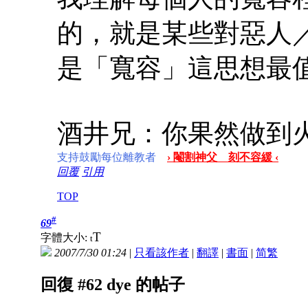
的，就是某些對惡人
是「寬容」這思想最
酒井兄：你果然做到
支持鼓勵每位離教者
› 閹割神父 刻不容緩 ‹
回覆
引用
TOP
#
69
T
字體大小:
t
2007/7/30 01:24
|
只看該作者
|
翻譯
|
書面
|
简
繁
回復 #62 dye 的帖子