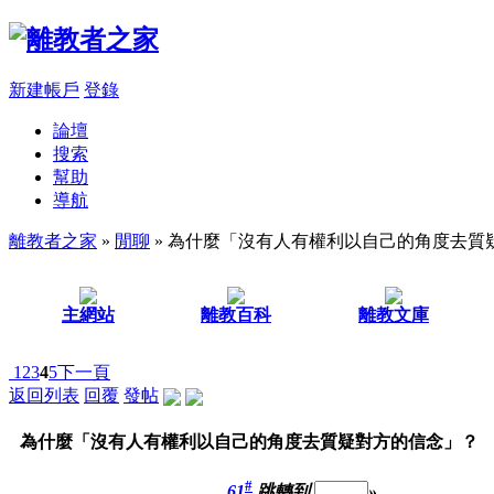
新建帳戶
登錄
論壇
搜索
幫助
導航
離教者之家
»
閒聊
» 為什麼「沒有人有權利以自己的角度去質
主網站
離教百科
離教文庫
1
2
3
4
5
下一頁
返回列表
回覆
發帖
為什麼「沒有人有權利以自己的角度去質疑對方的信念」？
#
61
跳轉到
»