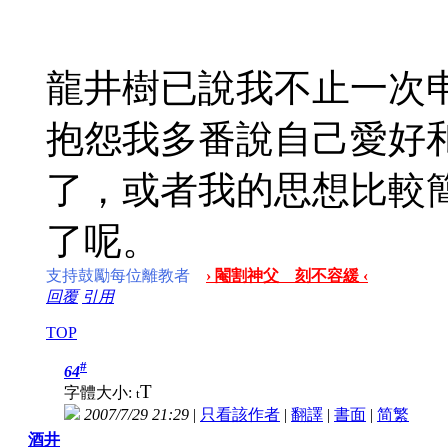
龍井樹已說我不止一次申
抱怨我多番說自己愛好
了，或者我的思想比較
了呢。
支持鼓勵每位離教者
› 閹割神父 刻不容緩 ‹
回覆
引用
TOP
#
64
T
字體大小:
t
2007/7/29 21:29
|
只看該作者
|
翻譯
|
書面
|
简
繁
酒井