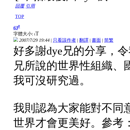
回覆
引用
TOP
#
63
T
字體大小:
t
2007/7/29 19:44
|
只看該作者
|
翻譯
|
書面
|
简
繁
好多謝dye兄的分享，
兄所說的世界性組織、
我可沒研究過。
我則認為大家能對不同
世界才會更美好。參考