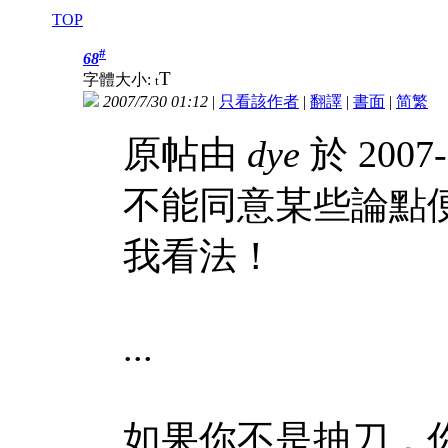
TOP
#
68
T
字體大小:
t
2007/7/30 01:12
|
只看該作者
|
翻譯
|
書面
|
简
繁
原帖由
dye
於 2007-
不能同意某些論點
我看法！
...
如果你不是抽刀，