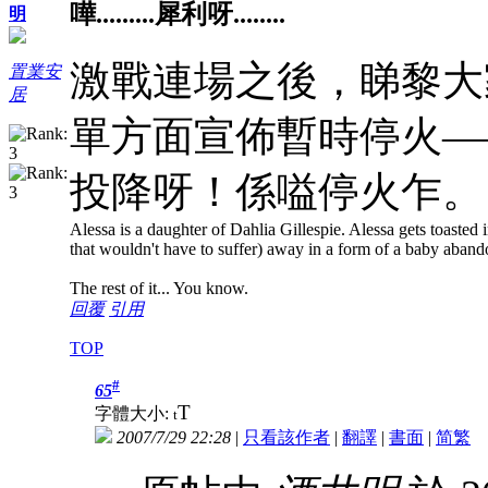
嘩.........犀利呀........
明
激戰連場之後，睇黎大
置業安
居
單方面宣佈暫時停火—
投降呀！係嗌停火乍。
Alessa is a daughter of Dahlia Gillespie. Alessa gets toasted in
that wouldn't have to suffer) away in a form of a baby aban
The rest of it... You know.
回覆
引用
TOP
#
65
T
字體大小:
t
2007/7/29 22:28
|
只看該作者
|
翻譯
|
書面
|
简
繁