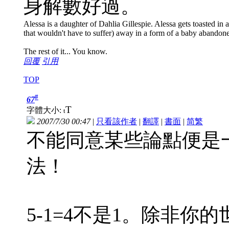
身解數好過。
Alessa is a daughter of Dahlia Gillespie. Alessa gets toasted in a 
that wouldn't have to suffer) away in a form of a baby abandon
The rest of it... You know.
回覆
引用
TOP
#
67
T
字體大小:
t
2007/7/30 00:47
|
只看該作者
|
翻譯
|
書面
|
简
繁
不能同意某些論點便是
法！
5-1=4不是1。除非