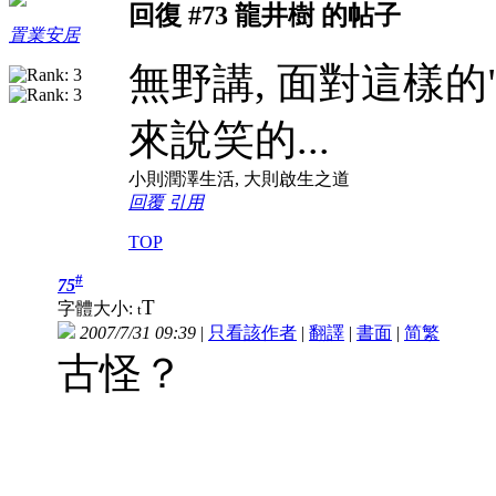
回復 #73 龍井樹 的帖子
置業安居
無野講, 面對這樣的
來說笑的...
小則潤澤生活, 大則啟生之道
回覆
引用
TOP
#
75
T
字體大小:
t
2007/7/31 09:39
|
只看該作者
|
翻譯
|
書面
|
简
繁
古怪？