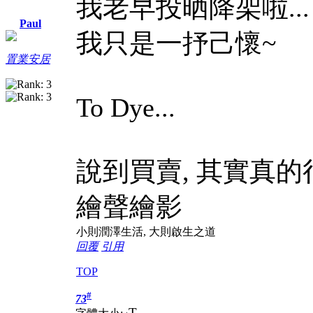
我老早投晒降架啦...
Paul
我只是一抒己懷~
置業安居
To Dye...
說到買賣, 其實真的
繪聲繪影
小則潤澤生活, 大則啟生之道
回覆
引用
TOP
#
73
T