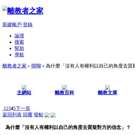
新建帳戶
登錄
論壇
搜索
幫助
導航
離教者之家
»
閒聊
» 為什麼「沒有人有權利以自己的角度去質
主網站
離教百科
離教文庫
1
2
3
4
5
下一頁
返回列表
回覆
發帖
為什麼「沒有人有權利以自己的角度去質疑對方的信念」？