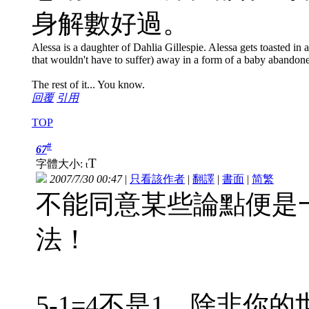
身解數好過。
Alessa is a daughter of Dahlia Gillespie. Alessa gets toasted in a 
that wouldn't have to suffer) away in a form of a baby abandon
The rest of it... You know.
回覆
引用
TOP
#
67
T
字體大小:
t
2007/7/30 00:47
|
只看該作者
|
翻譯
|
書面
|
简
繁
不能同意某些論點便是
法！
5-1=4不是1。除非