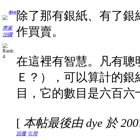
除了那有銀紙、有了銀
dye
作買賣。
齊家
治國
在這裡有智慧。凡有聰明
Ｅ？），可以算計的銀紙
目，它的數目是六百六
[
本帖最後由 dye 於 2007-
回覆
引用