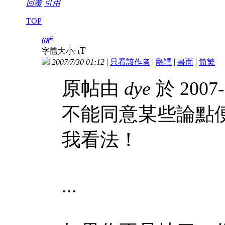
回覆
引用
TOP
#
68
T
字體大小:
t
2007/7/30 01:12
|
只看該作者
|
翻譯
|
書面
|
简
繁
原帖由
dye
於 2007-
不能同意某些論點
我看法！
...