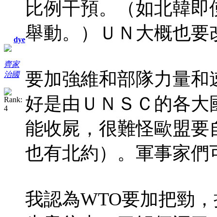
比例干預。（如北韓即
舉動。）ＵＮ大概也要
dye
齊家
要加強維和部隊力量和
治國
好是由ＵＮＳＣ的各大
能收屍，很難怪歐盟要
也有北約）。軍事家們
我認為WTO要加把勁