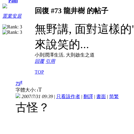
Paul
回復 #73 龍井樹 的帖子
置業安居
無野講, 面對這樣的
來說笑的...
小則潤澤生活, 大則啟生之道
回覆
引用
TOP
#
75
T
字體大小:
t
2007/7/31 09:39
|
只看該作者
|
翻譯
|
書面
|
简
繁
古怪？