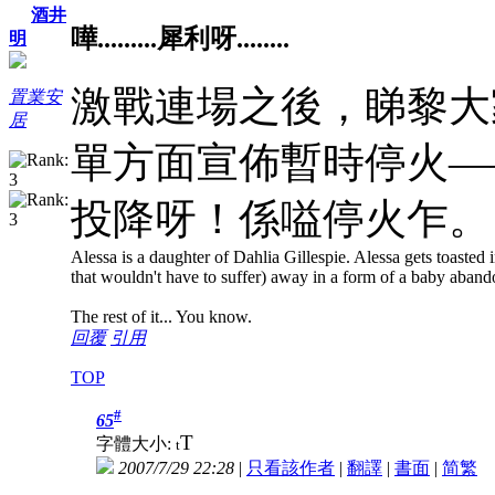
酒井
嘩.........犀利呀........
明
激戰連場之後，睇黎大
置業安
居
單方面宣佈暫時停火—
投降呀！係嗌停火乍。
Alessa is a daughter of Dahlia Gillespie. Alessa gets toasted in
that wouldn't have to suffer) away in a form of a baby aban
The rest of it... You know.
回覆
引用
TOP
#
65
T
字體大小:
t
2007/7/29 22:28
|
只看該作者
|
翻譯
|
書面
|
简
繁