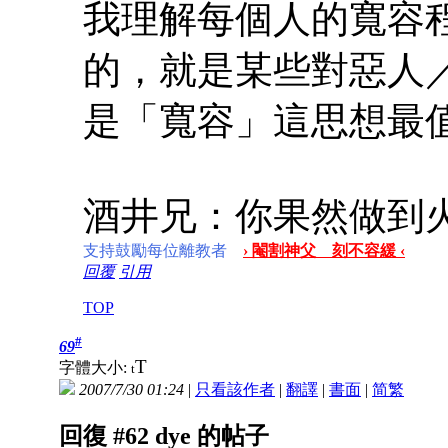
我理解每個人的寬容程
的，就是某些對惡人
是「寬容」這思想最
酒井兄：你果然做到
支持鼓勵每位離教者
› 閹割神父 刻不容緩 ‹
回覆
引用
TOP
#
69
T
字體大小:
t
2007/7/30 01:24
|
只看該作者
|
翻譯
|
書面
|
简
繁
回復 #62 dye 的帖子