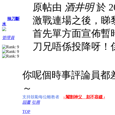
原帖由
酒井明
於 20
激戰連場之後，睇
抽刀斷
水
首先單方面宣佈暫
管理員
刀兄唔係投降呀！
你呢個時事評論員都
～
支持鼓勵每位離教者
› 閹割神父 刻不容緩 ‹
回覆
引用
TOP