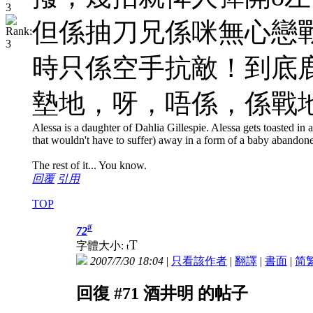
但係抽刀兄係咪無心戀
時只係空手抗敵！到底
墊地，呀，唔係，係戰
Alessa is a daughter of Dahlia Gillespie. Alessa gets toasted in a 
that wouldn't have to suffer) away in a form of a baby abandon
The rest of it... You know.
回覆
引用
TOP
#
72
T
字體大小:
t
2007/7/30 18:04
|
只看該作者
|
翻譯
|
書面
|
简
回復 #71 酒井明 的帖子