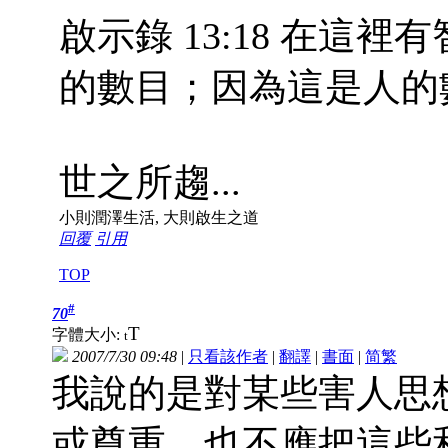
啟示錄 13:18 在這
的數目；因為這是人的
世之所趨...
小則潤澤生活, 大則啟生之道
回覆
引用
TOP
#
70
T
字體大小:
t
2007/7/30 09:48
|
只看該作者
|
翻譯
|
書面
|
简
繁
我說的是對某些害人思
或尊重，也不應把這些