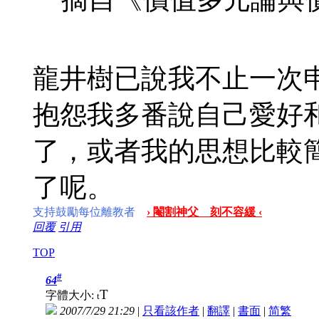
龍井樹已說我不止一次申
抱怨我多番說自己愛好
了，或者我的思想比較
了呢。
支持鼓勵每位離教者
› 閹割神父 刻不容緩 ‹
回覆
引用
TOP
#
64
T
字體大小:
t
2007/7/29 21:29
|
只看該作者
|
翻譯
|
書面
|
简
繁