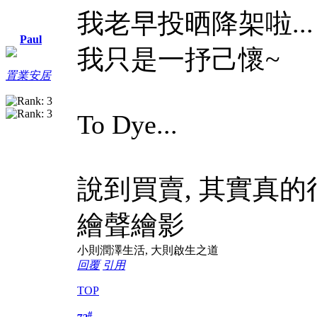
我老早投晒降架啦...
Paul
我只是一抒己懷~
置業安居
To Dye...
說到買賣, 其實真的
繪聲繪影
小則潤澤生活, 大則啟生之道
回覆
引用
TOP
#