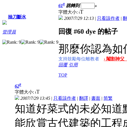
#
61
跳轉到
»
T
字體大小:
t
抽刀斷水
2007/7/29 12:13
|
只看該作者
|
回復 #60 dye 的帖子
管理員
那麼你認為如
支持鼓勵每位離教者
› 閹割神父
回覆
引用
TOP
#
62
T
字體大小:
t
2007/7/29 13:45
|
只看該作者
|
翻譯
|
書面
|
简
繁
知道好菜式的未必知道
能欣賞古代建築的工程