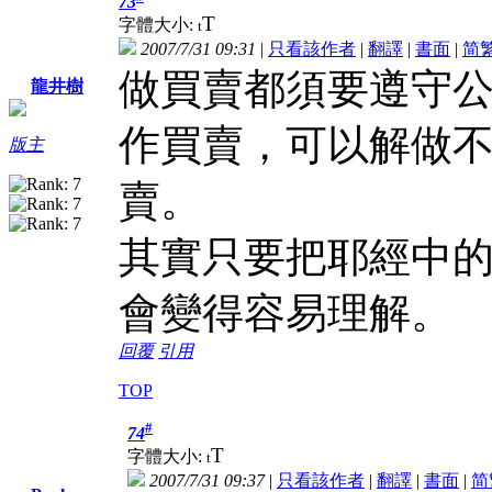
73
T
字體大小:
t
2007/7/31 09:31
|
只看該作者
|
翻譯
|
書面
|
简
做買賣都須要遵守
龍井樹
作買賣，可以解做
版主
賣。
其實只要把耶經中
會變得容易理解。
回覆
引用
TOP
#
74
T
字體大小:
t
2007/7/31 09:37
|
只看該作者
|
翻譯
|
書面
|
简