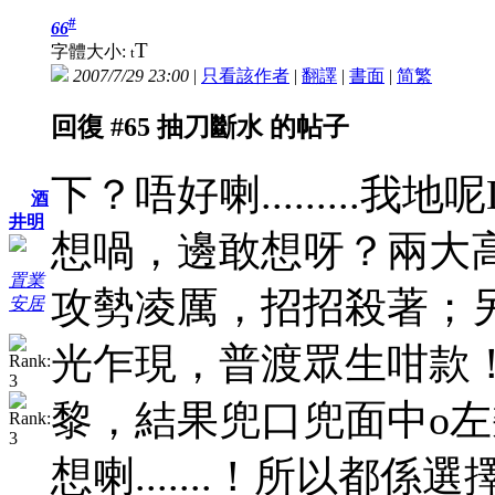
#
66
T
字體大小:
t
2007/7/29 23:00
|
只看該作者
|
翻譯
|
書面
|
简
繁
回復 #65 抽刀斷水 的帖子
下？唔好喇........
酒
井明
想喎，邊敢想呀？兩大高
置業
攻勢凌厲，招招殺著；另
安居
光乍現，普渡眾生咁款
黎，結果兜口兜面中o
想喇.......！所以