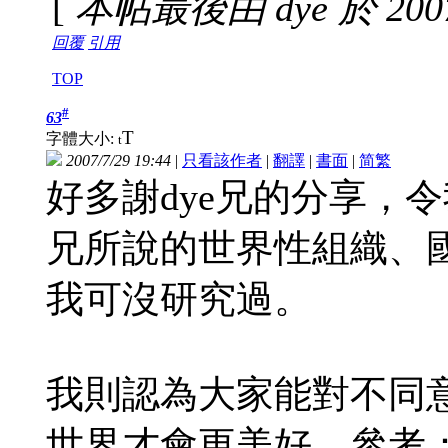
[
本帖最後由 dye 於 2007-
回覆
引用
TOP
#
63
T
字體大小:
t
2007/7/29 19:44
|
只看該作者
|
翻譯
|
書面
|
简
繁
好多謝dye兄的分享，
兄所說的世界性組織、
我可沒研究過。
我則認為大家能對不同
世界才會更美好。參考