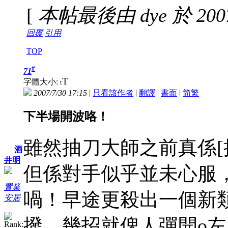
[
本帖最後由 dye 於 2007-
回覆
引用
TOP
#
71
T
字體大小:
t
2007/7/30 17:15
|
只看該作者
|
翻譯
|
書面
|
简
繁
下半場開波咯！
雖然抽刀大師之前真係[
酒
井明
但係對手似乎並未心服
置業
喎！早途更殺出一個新類
安居
撥，幾招就俾人彈開o