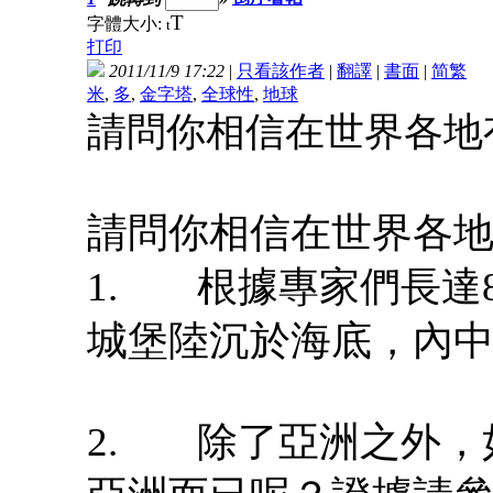
T
字體大小:
t
打印
2011/11/9 17:22
|
只看該作者
|
翻譯
|
書面
|
简
繁
米
,
多
,
金字塔
,
全球性
,
地球
請問你相信在世界各地
請問你相信在世界各
1. 根據專家們長達
城堡陸沉於海底，內
2. 除了亞洲之外，