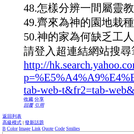
48.怎樣分辨一間屬靈
49.齊來為神的園地栽
50.神的家為何缺乏工
請登入超連結網站搜尋
http://hk.search.yahoo.c
p=%E5%A4%A9%E4%
tab-web-t&fr2=tab-we
收藏
分享
回覆
引用
返回列表
高級模式
|
發新話題
B
Color
Image
Link
Quote
Code
Smilies