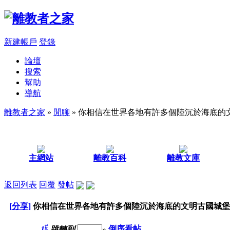
新建帳戶
登錄
論壇
搜索
幫助
導航
離教者之家
»
閒聊
» 你相信在世界各地有許多個陸沉於海底的
主網站
離教百科
離教文庫
返回列表
回覆
發帖
[分享]
你相信在世界各地有許多個陸沉於海底的文明古國城堡
#
1
跳轉到
»
倒序看帖