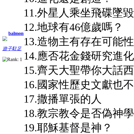
11.外星人乘坐飛碟墜
12.地球有46億歲嗎？
balmon
13.造物主有存在可能
遊子駐足
14.應否花金錢研究進
15.齊天大聖帶你大話
16.國家性歷史文獻也
17.撒播單張的人
18.教宗教令是否偽神
19.耶穌基督是神？