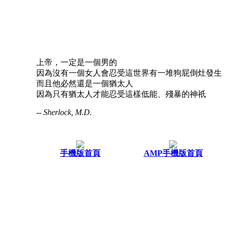
上帝，一定是一個男的
因為沒有一個女人會忍受這世界有一堆狗屁倒灶發生
而且他必然還是一個猶太人
因為只有猶太人才能忍受這樣低能、殘暴的神祇
-- Sherlock, M.D.
手機版首頁
AMP手機版首頁