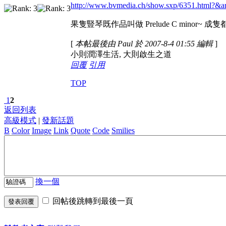
http://www.bvmedia.ch/show.sxp/6351.html?&a
果隻豎琴既作品叫做 Prelude C minor~ 
[
本帖最後由 Paul 於 2007-8-4 01:55 編輯
]
小則潤澤生活, 大則啟生之道
回覆
引用
TOP
1
2
返回列表
高級模式
|
發新話題
B
Color
Image
Link
Quote
Code
Smilies
換一個
回帖後跳轉到最後一頁
發表回覆