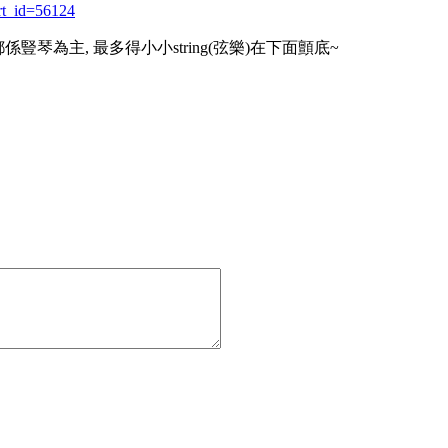
rt_id=56124
成隻都係豎琴為主, 最多得小小string(弦樂)在下面顫底~