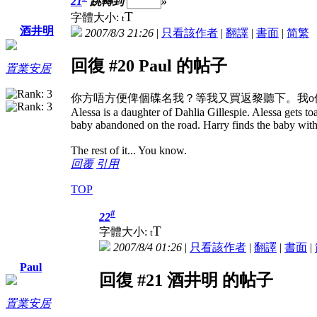
21
跳轉到
»
T
字體大小:
t
酒井明
2007/8/3 21:26
|
只看該作者
|
翻譯
|
書面
|
简
繁
回復 #20 Paul 的帖子
置業安居
你方唔方便俾個碟名我？等我又買返黎聽下。我o個隻係Decca出品，
Alessa is a daughter of Dahlia Gillespie. Alessa gets toa
baby abandoned on the road. Harry finds the baby with
The rest of it... You know.
回覆
引用
TOP
#
22
T
字體大小:
t
2007/8/4 01:26
|
只看該作者
|
翻譯
|
書面
|
Paul
回復 #21 酒井明 的帖子
置業安居