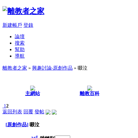
新建帳戶
登錄
論壇
搜索
幫助
導航
離教者之家
»
興趣討論‧原創作品
» 啜泣
主網站
離教百科
1
2
返回列表
回覆
發帖
[原創作品]
啜泣
#