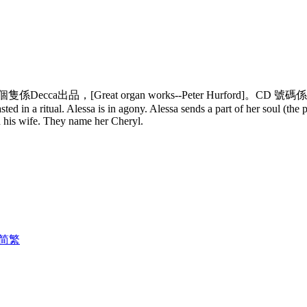
[Great organ works--Peter Hurford]。CD 號碼係443
sted in a ritual. Alessa is in agony. Alessa sends a part of her soul (the 
 his wife. They name her Cheryl.
简
繁