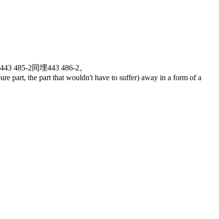
 485-2同埋443 486-2。
pure part, the part that wouldn't have to suffer) away in a form of a