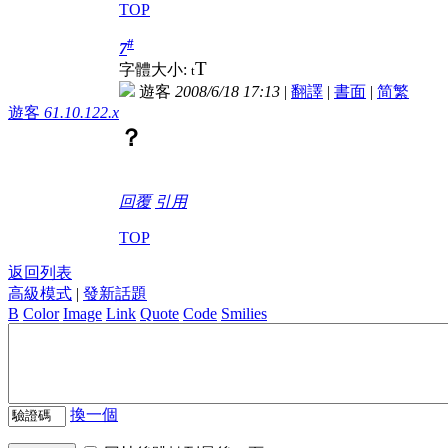
TOP
#
7
T
字體大小:
t
遊客
2008/6/18 17:13
|
翻譯
|
書面
|
简
繁
遊客
61.10.122.x
？
回覆
引用
TOP
返回列表
高級模式
|
發新話題
B
Color
Image
Link
Quote
Code
Smilies
換一個