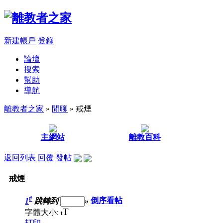
新建帳戶
登錄
論壇
搜索
幫助
導航
離教者之家
»
閒聊
» 戒煙
主網站
離教百科
返回列表
回覆
發帖
戒煙
#
1
跳轉到
»
倒序看帖
T
字體大小:
t
打印