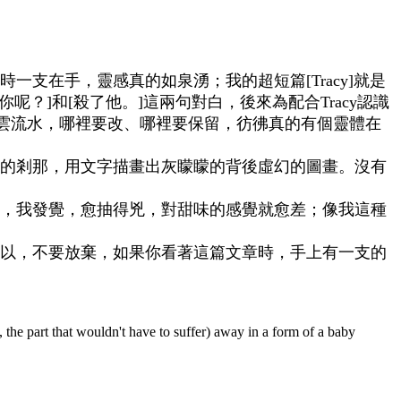
支在手，靈感真的如泉湧；我的超短篇[Tracy]就是
呢？]和[殺了他。]這兩句對白，後來為配合Tracy認識
行雲流水，哪裡要改、哪裡要保留，彷彿真的有個靈體在
的剎那，用文字描畫出灰矇矇的背後虛幻的圖畫。沒有
，我發覺，愈抽得兇，對甜味的感覺就愈差；像我這種
以，不要放棄，如果你看著這篇文章時，手上有一支的
t, the part that wouldn't have to suffer) away in a form of a baby