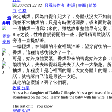
2007/8/1 22:32
|
只看該作者
|
翻譯
|
書面
|
简
繁
白
,
性格
決定戒煙，因為自覺年紀大了，身體狀況大不如前
酒
我並不常抽煙的；只是有時做過噩夢，或者面對著電
井明
一邊抽煙一邊寫出來的。雖然故事整體早有定案，不過落
Roy之後，性格會變得開朗一些，變得稍喜歡說
置業
旁邊一直提點著。
安居
一縷輕煙，在簡陋的斗室裡飄泊著；望穿背後的一
香煙，這種情感彷彿少了一半。
可是，始終身體要緊。香煙帶來的害處始終太多：
饞嘴的人，失去味覺就是失去了人生一大樂趣。所
抽煙，某程度上是心裡面的癮，大於身體上的癮；
話，就告訴自己這是最後一支吧。
其他的怎麼辦？丟了它們啊。
收藏
分享
Alessa is a daughter of Dahlia Gillespie. Alessa gets toasted in 
abandoned on the road. Harry finds the baby with his wife. T
The rest of it... You know.
回覆
引用