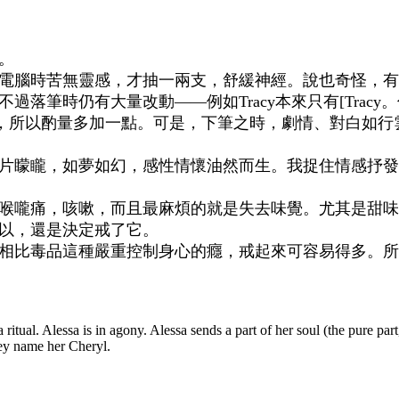
。
腦時苦無靈感，才抽一兩支，舒緩神經。說也奇怪，有時一
筆時仍有大量改動——例如Tracy本來只有[Tracy。你
話，所以酌量多加一點。可是，下筆之時，劇情、對白如
片矇矓，如夢如幻，感性情懷油然而生。我捉住情感抒發
喉嚨痛，咳嗽，而且最麻煩的就是失去味覺。尤其是甜味
以，還是決定戒了它。
相比毒品這種嚴重控制身心的癮，戒起來可容易得多。所
a ritual. Alessa is in agony. Alessa sends a part of her soul (the pure par
hey name her Cheryl.