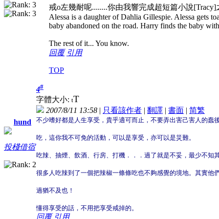
戒o左幾耐呢........你由我響完成超短篇小說[Tra
Alessa is a daughter of Dahlia Gillespie. Alessa gets toa
baby abandoned on the road. Harry finds the baby with
The rest of it... You know.
回覆
引用
TOP
#
4
T
字體大小:
t
2007/8/11 13:58
|
只看該作者
|
翻譯
|
書面
|
简
繁
不少嗜好都是人生享受，貴乎適可而止，不要弄出害己害人的蠢
hund
吃，這你我不可免的活動，可以是享受，亦可以是災難。
投棧借宿
吃辣、抽煙、飲酒、行房、打機．．．過了就是不妥，最少不知
很多人吃辣到了一個把辣椒一條條吃也不夠感覺的境地。其實他
過猶不及也！
懂得享受的話，不用把享受戒掉的。
回覆
引用