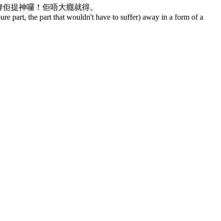
俾佢提神囉！佢唔大癮就得。
pure part, the part that wouldn't have to suffer) away in a form of a