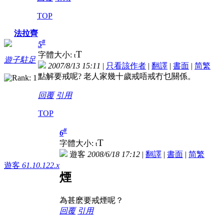
TOP
法拉齊
#
5
T
字體大小:
t
遊子駐足
2007/8/13 15:11
|
只看該作者
|
翻譯
|
書面
|
简
繁
點解要戒呢? 老人家幾十歲戒唔戒冇乜關係。
回覆
引用
TOP
#
6
T
字體大小:
t
遊客
2008/6/18 17:12
|
翻譯
|
書面
|
简
繁
遊客
61.10.122.x
煙
為甚麽要戒煙呢？
回覆
引用