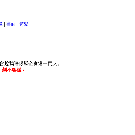
譯
|
書面
|
简
繁
會趁我唔係屋企食返一兩支。
 刻不容緩 ‹