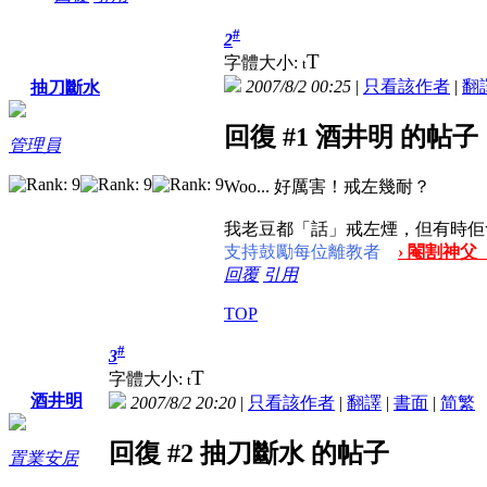
#
2
T
字體大小:
t
2007/8/2 00:25
|
只看該作者
|
翻
抽刀斷水
回復 #1 酒井明 的帖子
管理員
Woo... 好厲害！戒左幾耐？
我老豆都「話」戒左煙，但有時佢
支持鼓勵每位離教者
› 閹割神父
回覆
引用
TOP
#
3
T
字體大小:
t
酒井明
2007/8/2 20:20
|
只看該作者
|
翻譯
|
書面
|
简
繁
回復 #2 抽刀斷水 的帖子
置業安居