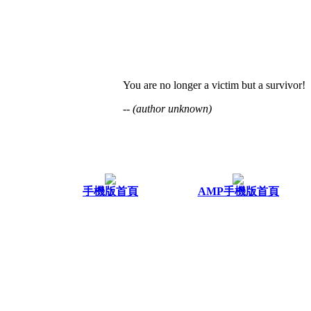
You are no longer a victim but a survivor!
-- (author unknown)
手機版首頁
AMP手機版首頁