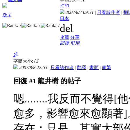
t
打印
2007/8/7 09:31
|
只看該作者
|
翻
版主
日本
del
收藏
分享
回覆
引用
#
2
T
字體大小:
t
2007/8/8 22:53
|
只看該作者
|
翻譯
|
書面
|
简
繁
回復 #1 龍井樹 的帖子
嗯........我反而不
愈多，影響愈來愈顯著
存在；只是，其實大部