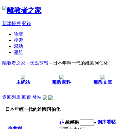
新建帳戶
登錄
論壇
搜索
幫助
導航
離教者之家
»
焦點剪報
» 日本年輕一代的維園阿伯化
主網站
離教百科
離教文庫
返回列表
回覆
發帖
日本年輕一代的維園阿伯化
#
1
跳轉到
»
倒序看帖
T
龍井樹
字體大小: