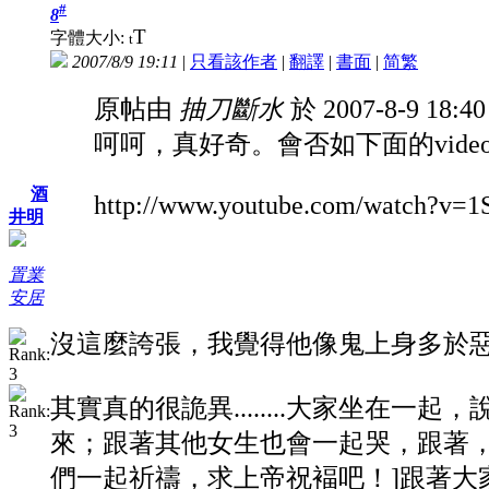
#
8
T
字體大小:
t
2007/8/9 19:11
|
只看該作者
|
翻譯
|
書面
|
简
繁
原帖由
抽刀斷水
於 2007-8-9 18:
呵呵，真好奇。會否如下面的vide
酒
http://www.youtube.com/watch?v
井明
置業
安居
沒這麼誇張，我覺得他像鬼上身多於
其實真的很詭異........大家坐在
來；跟著其他女生也會一起哭，跟著，
們一起祈禱，求上帝祝褔吧！]跟著大家就