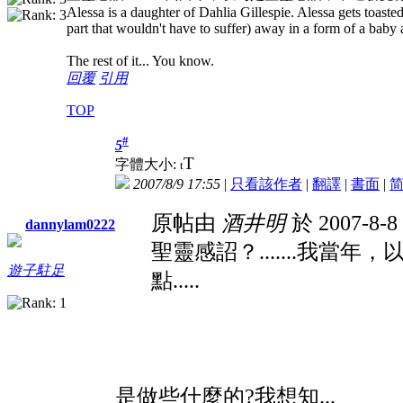
Alessa is a daughter of Dahlia Gillespie. Alessa gets toasted 
part that wouldn't have to suffer) away in a form of a bab
The rest of it... You know.
回覆
引用
TOP
#
5
T
字體大小:
t
2007/8/9 17:55
|
只看該作者
|
翻譯
|
書面
|
原帖由
酒井明
於 2007-8-8
dannylam0222
聖靈感詔？.......我
遊子駐足
點.....
是做些什麼的?我想知...