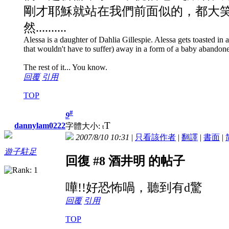
剛才耶穌就站在我們前面似的，都大笑起來
然..........
Alessa is a daughter of Dahlia Gillespie. Alessa gets toasted in a 
that wouldn't have to suffer) away in a form of a baby abandon
The rest of it... You know.
回覆
引用
TOP
#
9
T
dannylam0222
字體大小:
t
2007/8/10 10:31
|
只看該作者
|
翻譯
|
書面
|
遊子駐足
回復 #8 酒井明 的帖子
嘩!!好恐怖喎，聽到有d驚
回覆
引用
TOP