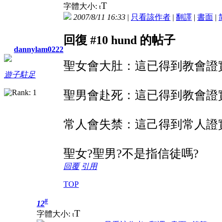
T
字體大小:
t
2007/8/11 16:33
|
只看該作者
|
翻譯
|
書面
|
回復 #10 hund 的帖子
dannylam0222
聖女會大肚：這已得到教會證
遊子駐足
聖男會赴死：這已得到教會證
常人會失禁：這己得到常人證
聖女?聖男?不是指信徒嗎?
回覆
引用
TOP
#
12
T
字體大小:
t