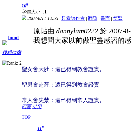
#
10
T
字體大小:
t
2007/8/11 12:55
|
只看該作者
|
翻譯
|
書面
|
简
繁
原帖由
dannylam0222
於 2007-8
hund
我想問大家以前做聖靈感詔的感
投棧借宿
聖女會大肚：這已得到教會證實。
聖男會赴死：這已得到教會證實。
常人會失禁：這己得到常人證實。
回覆
引用
TOP
#
11