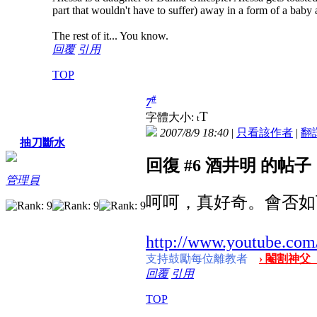
part that wouldn't have to suffer) away in a form of a bab
The rest of it... You know.
回覆
引用
TOP
#
7
T
字體大小:
t
2007/8/9 18:40
|
只看該作者
|
翻
抽刀斷水
回復 #6 酒井明 的帖子
管理員
呵呵，真好奇。會否如下
http://www.youtube.c
支持鼓勵每位離教者
› 閹割神父
回覆
引用
TOP