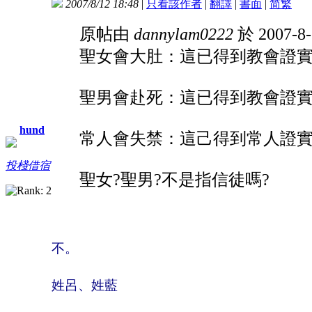
2007/8/12 18:48
|
只看該作者
|
翻譯
|
書面
|
简
繁
原帖由
dannylam0222
於 2007-8
聖女會大肚：這已得到教會證
聖男會赴死：這已得到教會證
hund
常人會失禁：這己得到常人證
投棧借宿
聖女?聖男?不是指信徒嗎?
不。
姓呂、姓藍