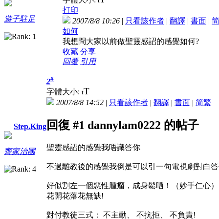
t
打印
遊子駐足
2007/8/8 10:26
|
只看該作者
|
翻譯
|
書面
|
如何
我想問大家以前做聖靈感詔的感覺如何?
收藏
分享
回覆
引用
#
2
T
字體大小:
t
2007/8/8 14:52
|
只看該作者
|
翻譯
|
書面
|
简
繁
回復 #1 dannylam0222 的帖子
Step.King
聖靈感詔的感覺我唔識答你
齊家治國
不過離教後的感覺我倒是可以引一句電視劇對白答
好似割左一個惡性腫瘤，成身鬆哂！（妙手仁心）
花開花落花無缺!
對付教徒三式： 不主動、 不抗拒、 不負責!