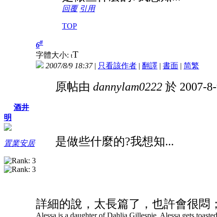
回覆
引用
TOP
#
6
T
字體大小:
t
2007/8/9 18:37
|
只看該作者
|
翻譯
|
書面
|
简
繁
原帖由
dannylam0222
於 2007-8
酒井
明
是做些什麼的?我想知...
置業安居
詳細的說，太長篇了，也許會很悶
Alessa is a daughter of Dahlia Gillespie. Alessa gets toasted 