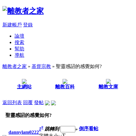
新建帳戶
登錄
論壇
搜索
幫助
導航
離教者之家
»
基督宗教
» 聖靈感詔的感覺如何?
主網站
離教百科
離教文庫
返回列表
回覆
發帖
聖靈感詔的感覺如何?
#
1
跳轉到
»
倒序看帖
dannylam0222
T
字體大小: