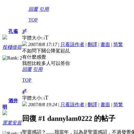
回覆
引用
TOP
#
孔雀
3
T
字體大小:
t
2007/8/8 17:17
|
只看該作者
|
翻譯
|
書面
|
简
繁
投棧借宿
不如問下關公降駕起乩
有什麼感覺
我想比較多人可以答你
回覆
引用
TOP
#
4
T
字體大小:
t
酒井
2007/8/8 19:24
|
只看該作者
|
翻譯
|
書面
|
简
繁
明
回復 #1 dannylam0222 的帖子
置業安居
聖靈感詔？.......我當年，以為是聖靈感詔，不過發覺像