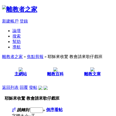
新建帳戶
登錄
論壇
搜索
幫助
導航
離教者之家
»
焦點剪報
» 耶穌來收驚 教會請來歌仔戲班
主網站
離教百科
離教文庫
返回列表
回覆
發帖
耶穌來收驚 教會請來歌仔戲班
#
1
跳轉到
»
倒序看帖
T
字體大小: