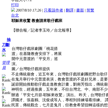
t
打印
2007/8/10 17:26
|
只看該作者
|
翻譯
|
書面
|
简
繁
台北
耶穌來收驚 教會請來歌仔戲班
【聯合報╱記者李玉玲／台北報導】
抽
刀斷
台灣歌仔戲班劇團「桃花搭
水
渡」在基隆教會安排下，將展
開中元普渡的「平安月」巡
管理
演。
員
圖／台灣歌仔戲班提供
不走傳統廟會，近五年來，台灣歌仔戲班劇團把野台歌仔
在鬼月舉行中元普渡表演，教會普渡的不是好兄弟，是要
誕節開始推動歌仔戲走進教會計畫，劉南芳指出，傳統廟
神明生，經過推廣，五年來，不但台灣北、中、南部不少
辦過「平安七月節‧耶穌來收驚」演出。 昨天，台灣歌
譚國才、張嘉鶴、沈俊成等人，專程到排練場看排練。 
民眾，傳統觀念，七月是鬼月，但教會希望扭轉這樣的想