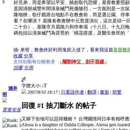
好兄弟，而是希望以平安、饒恕取代恐懼，基督教要照顧
是因清朝咸豐年間漳泉械鬥死傷慘烈，一方面則是一次鼠
隆地狹，歌仔戲搭台地點不在教會前，而是選公園、停車
看？在哪演？ 基隆各教會辦中元普渡演出，這次是頭一
二十分）、基隆市月眉路六和停車場（十八日、十九日晚
碼包括以漳泉械鬥為背景的「桃花搭渡」及醫生救世的「
抽: 來呀，教會終於利用鬼節入侵了，看來我這篇
基督教
收藏
分享
支持鼓勵每位離教者
› 閹割神父 刻不容緩 ‹
回覆
引用
#
2
T
字體大小:
t
酒井
2007/8/10 18:17
|
只看該作者
|
翻譯
|
書面
|
简
繁
明
回復 #1 抽刀斷水 的帖子
置業安居
又睇下佢地可以惡得幾耐？
台灣國情同日本有相呼應
Alessa is a daughter of Dahlia Gillespie. Alessa gets toasted 
part that wouldn't have to suffer) away in a form of a bab