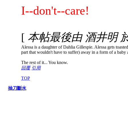
I--don't--care!
[
本帖最後由 酒井明 於 20
Alessa is a daughter of Dahlia Gillespie. Alessa gets toasted 
part that wouldn't have to suffer) away in a form of a bab
The rest of it... You know.
回覆
引用
TOP
抽刀斷水