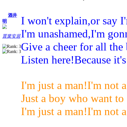
酒井
I won't explain,or say I
明
I'm unashamed,I'm gon
置業安居
Give a cheer for all the
Listen here!Because it'
I'm just a man!I'm not a
Just a boy who want to 
I'm just a man!I'm not a