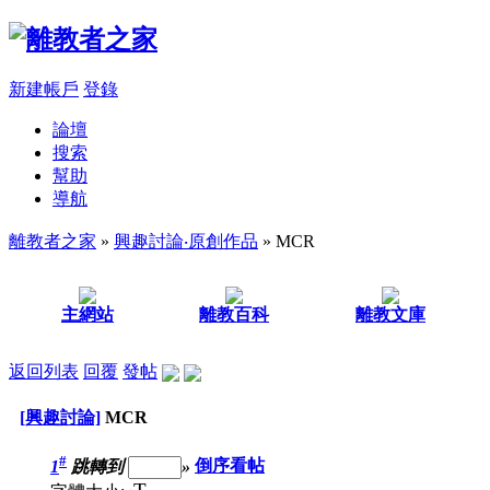
新建帳戶
登錄
論壇
搜索
幫助
導航
離教者之家
»
興趣討論‧原創作品
» MCR
主網站
離教百科
離教文庫
返回列表
回覆
發帖
[興趣討論]
MCR
#
1
跳轉到
»
倒序看帖