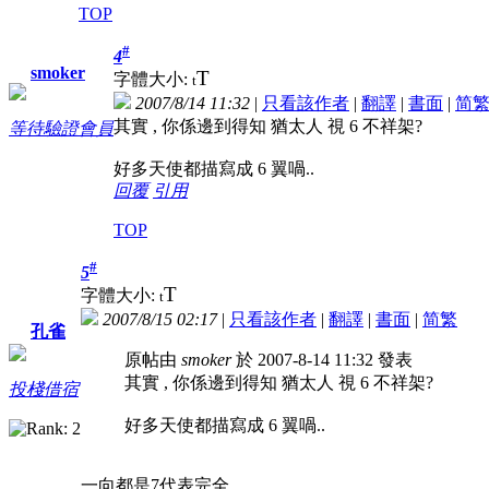
TOP
#
4
smoker
T
字體大小:
t
2007/8/14 11:32
|
只看該作者
|
翻譯
|
書面
|
简
其實 , 你係邊到得知 猶太人 視 6 不祥架?
等待驗證會員
好多天使都描寫成 6 翼喎..
回覆
引用
TOP
#
5
T
字體大小:
t
2007/8/15 02:17
|
只看該作者
|
翻譯
|
書面
|
简
繁
孔雀
原帖由
smoker
於 2007-8-14 11:32 發表
其實 , 你係邊到得知 猶太人 視 6 不祥架?
投棧借宿
好多天使都描寫成 6 翼喎..
一向都是7代表完全