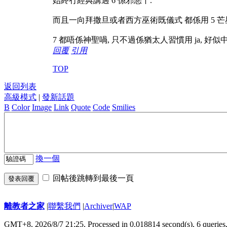
始終冇經典講過 6 係邪惡丫.
而且一向拜撒旦或者西方巫術既儀式 都係用 5 芒星, 
7 都唔係神聖喎, 只不過係猶太人習慣用 ja, 好
回覆
引用
TOP
返回列表
高級模式
|
發新話題
B
Color
Image
Link
Quote
Code
Smilies
換一個
回帖後跳轉到最後一頁
發表回覆
離教者之家
|
聯繫我們
|
Archiver
|
WAP
GMT+8, 2026/8/7 21:25,
Processed in 0.018814 second(s), 6 queries