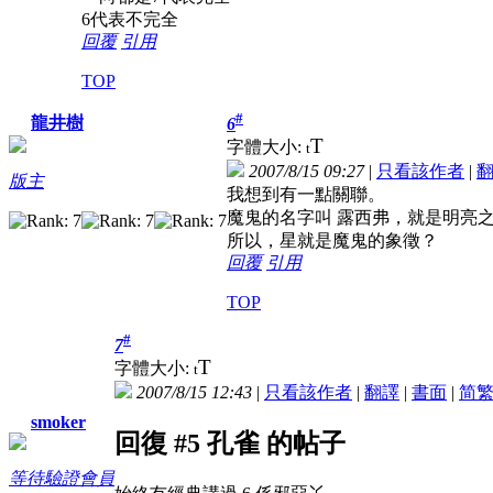
6代表不完全
回覆
引用
TOP
#
龍井樹
6
T
字體大小:
t
2007/8/15 09:27
|
只看該作者
|
版主
我想到有一點關聯。
魔鬼的名字叫 露西弗，就是明亮
所以，星就是魔鬼的象徵？
回覆
引用
TOP
#
7
T
字體大小:
t
2007/8/15 12:43
|
只看該作者
|
翻譯
|
書面
|
简
smoker
回復 #5 孔雀 的帖子
等待驗證會員