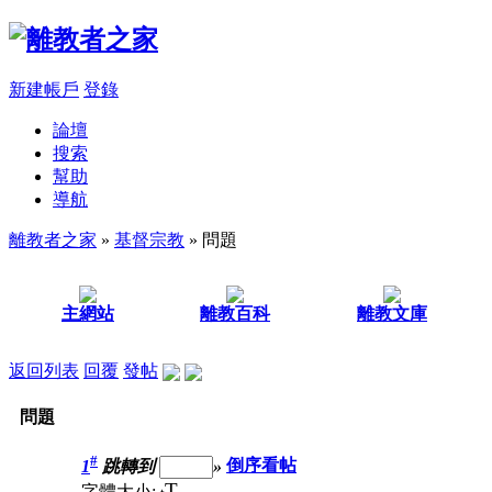
新建帳戶
登錄
論壇
搜索
幫助
導航
離教者之家
»
基督宗教
» 問題
主網站
離教百科
離教文庫
返回列表
回覆
發帖
問題
#
1
跳轉到
»
倒序看帖
T
字體大小: