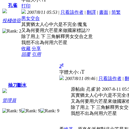
t
孔雀
打印
2007/8/11 05:53
|
只看該作者
|
翻譯
|
書面
|
简
繁
男女交合
投棧借宿
其實猶太人心中六是不完全/魔鬼
又為何要用六芒星來做國家標誌??
除了用上 下 三角解釋男女交合之意
我想不出為何用六芒星
收藏
分享
回覆
引用
#
2
T
字體大小:
t
2007/8/11 09:46
|
只看該作者
|
抽刀斷水
原帖由
孔雀
於 2007-8-11 0
其實猶太人心中六是不完全/
管理員
又為何要用六芒星來做國家標
除了用上 下 三角解釋男女
我想不出為何用六芒星