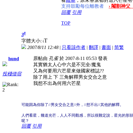
看
維基
，原來各派都對這六芒星有
支持鼓勵每位離教者
› 閹割神父
回覆
引用
TOP
#
3
T
字體大小:
t
2007/8/11 12:48
|
只看該作者
|
翻譯
|
書面
|
简
繁
原帖由
孔雀
於 2007-8-11 05:53 發表
hund
其實猶太人心中六是不完全/魔鬼
又為何要用六芒星來做國家標誌??
投棧借宿
除了用上 下 三角解釋男女交合之意
我想不出為何用六芒星
可能因為你除了//男女交合之意//外，
//想不出//其他的解釋。
人們看星，幾道光芒，人人不同觀感，所以很難定說，星光的形
呢？
回覆
引用