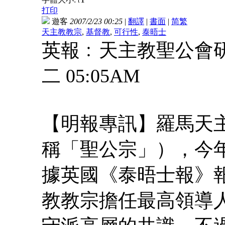
t
打印
遊客
2007/2/23 00:25
|
翻譯
|
書面
|
简
繁
天主教教宗
,
基督教
,
可行性
,
泰晤士
英報﹕天主教聖公會研究合
二 05:05AM
【明報專訊】羅馬天
稱「聖公宗」），今
據英國《泰晤士報》
教教宗擔任最高領導