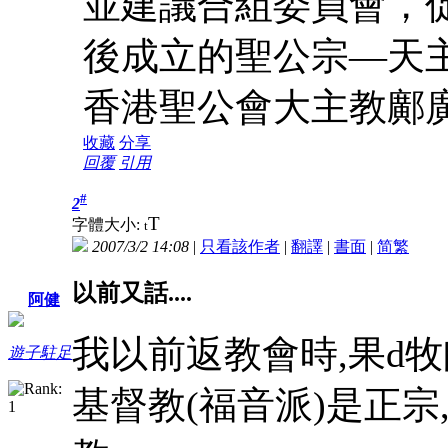
並建議合組委員會，
後成立的聖公宗—天
香港聖公會大主教鄺
收藏
分享
回覆
引用
#
2
T
字體大小:
t
2007/3/2 14:08
|
只看該作者
|
翻譯
|
書面
|
简
繁
以前又話....
阿健
我以前返教會時,果d
遊子駐足
基督教(福音派)是正宗