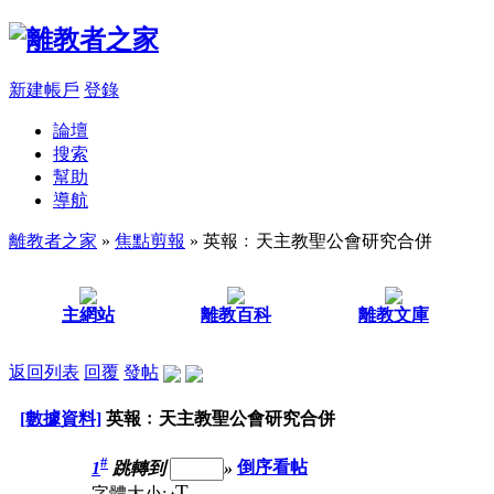
新建帳戶
登錄
論壇
搜索
幫助
導航
離教者之家
»
焦點剪報
» 英報﹕天主教聖公會研究合併
主網站
離教百科
離教文庫
返回列表
回覆
發帖
[數據資料]
英報﹕天主教聖公會研究合併
#
1
跳轉到
»
倒序看帖
T
字體大小: