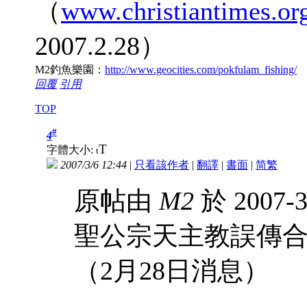
（
www.christiantimes.or
2007.2.28）
M2釣魚樂園：
http://www.geocities.com/pokfulam_fishing/
回覆
引用
TOP
#
4
T
字體大小:
t
2007/3/6 12:44
|
只看該作者
|
翻譯
|
書面
|
简
繁
原帖由
M2
於 2007-3
聖公宗天主教誤傳
（2月28日消息）