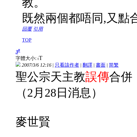
教。
既然兩個都唔同,又點合併呢
回覆
引用
TOP
#
3
T
字體大小:
t
2007/3/6 12:16
|
只看該作者
|
翻譯
|
書面
|
简
繁
誤傳
聖公宗天主教
合併
（2月28日消息）
麥世賢