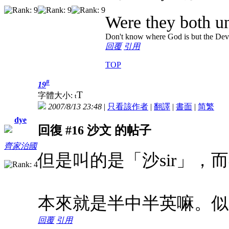
Were they both u
Don't know where God is but the Devil 
回覆
引用
TOP
#
19
T
字體大小:
t
2007/8/13 23:48
|
只看該作者
|
翻譯
|
書面
|
简
繁
dye
回復 #16 沙文 的帖子
齊家治國
但是叫的是「沙sir」，而不
本來就是半中半英嘛。似
回覆
引用