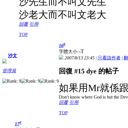
沙先生而不叫文先生
沙老大而不叫文老大
回覆
引用
TOP
#
16
T
字體大小:
t
沙文
2007/8/13 23:45
|
只看該作者
|
回復 #15 dye 的帖子
管理員
如果用Mr就係跟Last
Don't know where God is but the Devil 
回覆
引用
TOP
#
17