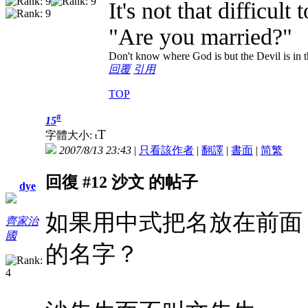
It's not that difficult
"Are you married?"
Don't know where God is but the Devil is in t
回覆
引用
TOP
#
15
T
字體大小:
t
2007/8/13 23:43
|
只看該作者
|
翻譯
|
書面
|
简
繁
回復 #12 沙文 的帖子
dye
如果用中式把名放在前面
齊家治
國
的名字？