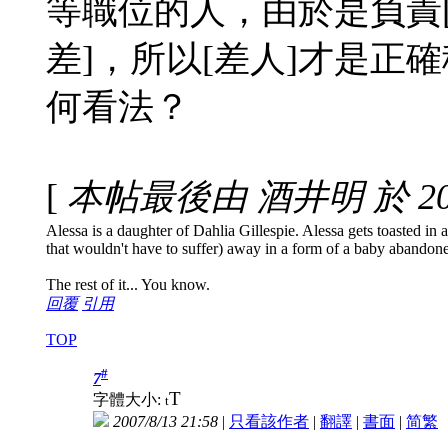
等職位的人，由於是負責[
差]，所以[差人]才是正
何看法？
[
本帖最後由 酒井明 於 2007
Alessa is a daughter of Dahlia Gillespie. Alessa gets toasted in a 
that wouldn't have to suffer) away in a form of a baby abandon
The rest of it... You know.
回覆
引用
TOP
#
7
T
字體大小:
t
2007/8/13 21:58
|
只看該作者
|
翻譯
|
書面
|
简
繁