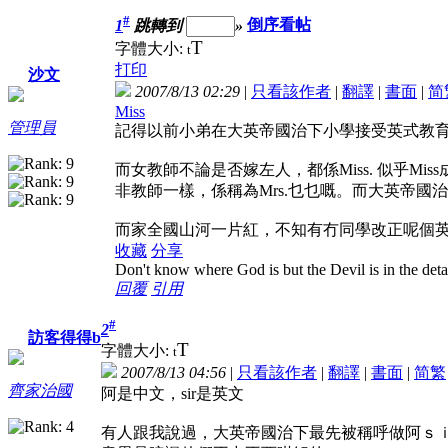
#
1
跳轉到
»
倒序看帖
T
字體大小:
t
打印
沙文
2007/8/13 02:29
|
只看該作者
|
翻譯
|
書面
|
简
Miss
管理員
記得以前小弟在大英帝國治下小學接受英式教育，稱呼
而女教師不論是否嫁左人，都係Miss. 似乎M
非教師一樣，係稱為Mrs.乜乜嘅。而大英帝國
而家全國山河一片紅，不知有冇同學改正呢個
收藏
分享
Don't know where God is but the Devil is in the deta
回覆
引用
#
2
訪客得得b
T
字體大小:
t
2007/8/13 04:56
|
只看該作者
|
翻譯
|
書面
|
简
繁
齊家治國
阿是中文，sir是英文
有人跟我說過，大英帝國治下最先被稱呼做阿ｓ