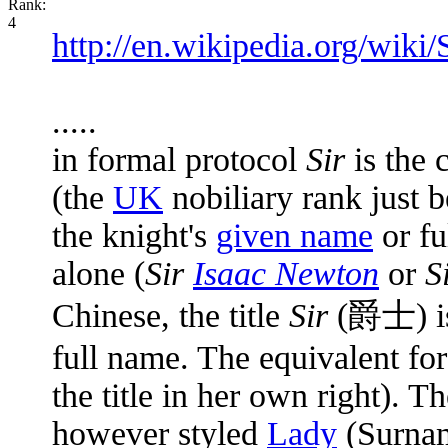
http://en.wikipedia.org/wiki/
.....
in formal protocol
Sir
is the 
(the
UK
nobiliary rank just 
the knight's
given name
or fu
alone (
Sir
Isaac Newton
or
S
Chinese, the title
Sir
(爵士) is 
full name. The equivalent f
the title in her own right). Th
however styled
Lady
(Surna