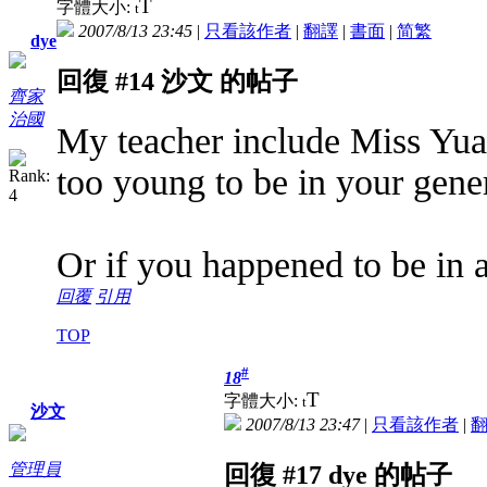
T
字體大小:
t
2007/8/13 23:45
|
只看該作者
|
翻譯
|
書面
|
简
繁
dye
回復 #14 沙文 的帖子
齊家
治國
My teacher include Miss Yuan
too young to be in your gener
Or if you happened to be in 
回覆
引用
TOP
#
18
T
字體大小:
t
沙文
2007/8/13 23:47
|
只看該作者
|
管理員
回復 #17 dye 的帖子