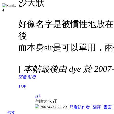
沙大狀
好像名字是被慣性地放在
後
而本身sir是可以單用，
[
本帖最後由 dye 於 2007-8
回覆
引用
TOP
#
11
T
字體大小:
t
2007/8/13 23:29
|
只看該作者
|
翻譯
|
書面
沙文