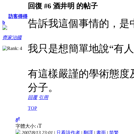
回復 #6 酒井明 的帖子
訪客得得
告訴我這個事情的，是
b
齊家治國
我只是想簡單地說“有人
有這樣嚴謹的學術態度
分子。
回覆
引用
TOP
#
8
T
字體大小:
t
2007/8/13 23:01
|
只看該作者
|
翻譯
|
書面
|
简
繁