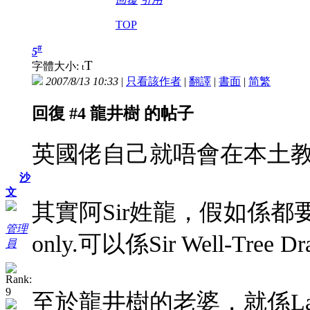
TOP
#
5
T
字體大小:
t
2007/8/13 10:33
|
只看該作者
|
翻譯
|
書面
|
简
繁
回復 #4 龍井樹 的帖子
英國佬自己就唔會在本土
沙
文
其實阿Sir姓龍，假如係都要叫佢
管理
only.可以係Sir Well-Tree 
員
至於龍井樹的老婆，就係Lady 