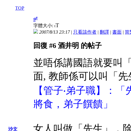
TOP
#
9
T
字體大小:
t
2007/8/13 23:17
|
只看該作者
|
翻譯
|
書面
|
简
回復 #6 酒井明 的帖子
並唔係講國語就要叫
面, 教師係可以叫「先
【管子‧弟子職】：「
將食，弟子饌饋」
女人叫做「先生」，
沙文