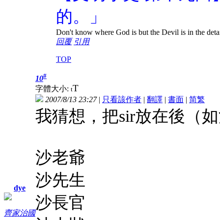
的。」
Don't know where God is but the Devil is in the deta
回覆
引用
TOP
#
10
T
字體大小:
t
2007/8/13 23:27
|
只看該作者
|
翻譯
|
書面
|
简
繁
我猜想，把sir放在後（
沙老爺
沙先生
dye
沙長官
齊家治國