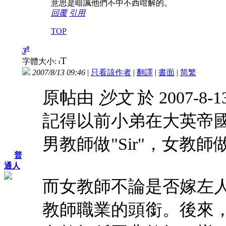
意思是暗諷他們不中不西咁解的。
回覆
引用
TOP
#
3
T
字體大小:
t
2007/8/13 09:46
|
只看該作者
|
翻譯
|
書面
|
简
繁
原帖由
沙文
於 2007-8-1
記得以前小弟在大英帝
男教師做"Sir"，女教師做"M
普
通人
而女教師不論是否嫁左人，都
教師職業的頭銜。後來