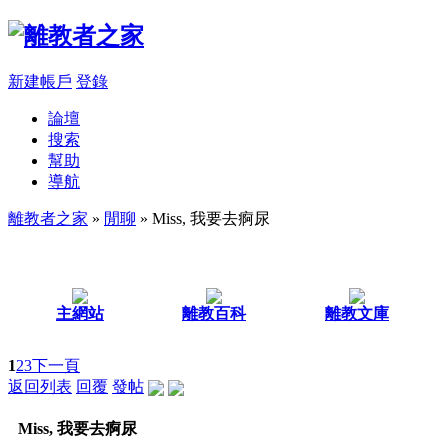
新建帳戶
登錄
論壇
搜索
幫助
導航
離教者之家
»
閒聊
» Miss, 我要去痾尿
主網站
離教百科
離教文庫
1
2
3
下一頁
返回列表
回覆
發帖
Miss, 我要去痾尿