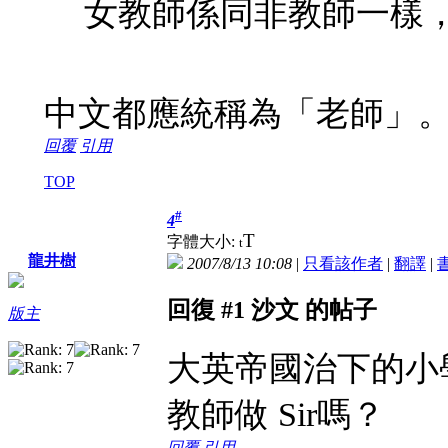
女教師係同非教師一樣，係稱
中文都應統稱為「老師」
回覆
引用
TOP
#
4
T
字體大小:
t
龍井樹
2007/8/13 10:08
|
只看該作者
|
翻譯
|
回復 #1 沙文 的帖子
版主
大英帝國治下的小
教師做 Sir嗎？
回覆
引用