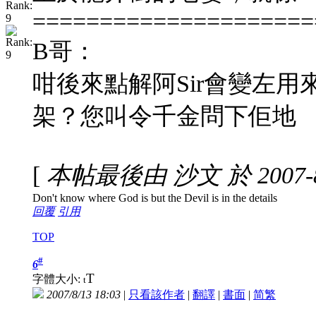
=====================
B哥：
咁後來點解阿Sir會變左
架？您叫令千金問下佢地
[
本帖最後由 沙文 於 2007-8-
Don't know where God is but the Devil is in the details
回覆
引用
TOP
#
6
T
字體大小:
t
2007/8/13 18:03
|
只看該作者
|
翻譯
|
書面
|
简
繁