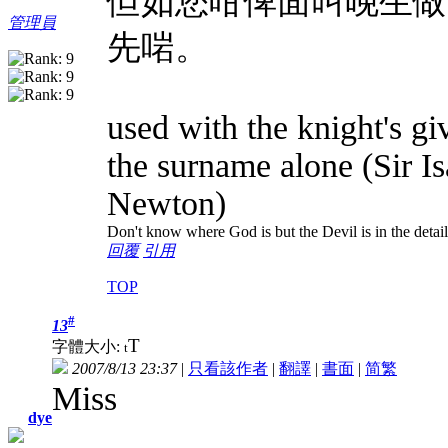
但如您咁俾面叫晚生做Si
管理員
先啱。
used with the knight's gi
the surname alone (Sir Is
Newton)
Don't know where God is but the Devil is in the detail
回覆
引用
TOP
#
13
T
字體大小:
t
2007/8/13 23:37
|
只看該作者
|
翻譯
|
書面
|
简
繁
Miss
dye