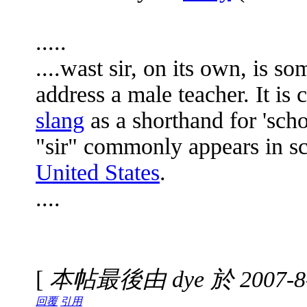
.....
....wast sir, on its own, is 
address a male teacher. It i
slang
as a shorthand for 'sch
"sir" commonly appears in sc
United States
.
....
[
本帖最後由 dye 於 2007-8-
回覆
引用