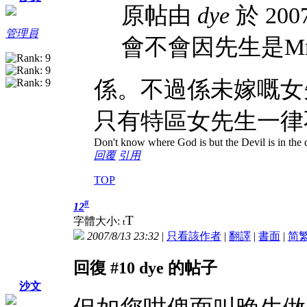
原帖由
dye
於 2007
管理員
會不會因
先生是Mr
係。不過係未嫁嘅女
只有特區女先生一律
Don't know where God is but the Devil is in the d
回覆
引用
TOP
#
12
T
字體大小:
t
2007/8/13 23:32
|
只看該作者
|
翻譯
|
書面
|
简
回復 #10 dye 的帖子
沙文