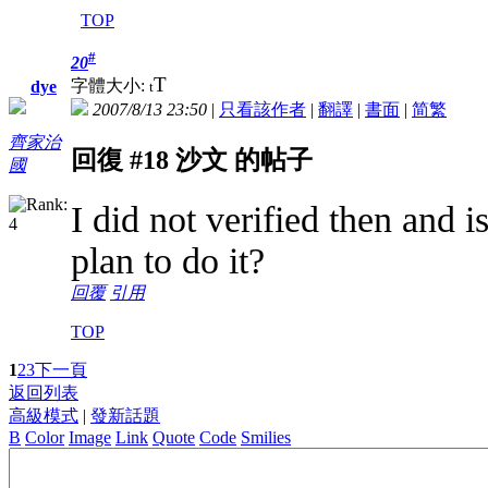
TOP
#
20
T
字體大小:
dye
t
2007/8/13 23:50
|
只看該作者
|
翻譯
|
書面
|
简
繁
齊家治
回復 #18 沙文 的帖子
國
I did not verified then and 
plan to do it?
回覆
引用
TOP
1
2
3
下一頁
返回列表
高級模式
|
發新話題
B
Color
Image
Link
Quote
Code
Smilies