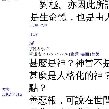
對極。亦因此所謂
是生命體，也是由
回覆
引用
TOP
#
10
T
字體大小:
t
遊客
2012/2/21 22:18
|
翻譯
|
書面
|
简
繁
甚麼是神？神當不
甚麼是人格化的神
點？
遊客
119.247.51.x
善惡報，可說在世