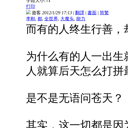
T
字體大小:
t
打印
遊客
2012/1/29 17:13
|
翻譯
|
書面
|
简
繁
李刚
,
都
,
全世界
,
大魔头
,
能力
而有的人终生行善，
为什么有的人一出生
人就算后天怎么打拼
是不是无语问苍天？
其实，这一切都是因