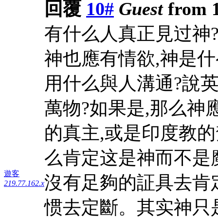
回覆
10#
Guest
from 1
有什么人真正見过神
神也應有情欲,神是什
用什么與人溝通?說
萬物?如果是,那么神
的真主,或是印度教的
么肯定这是神而不是
遊客
沒有足夠的証具去肯
219.77.162.x
惯去定斷。其实神只