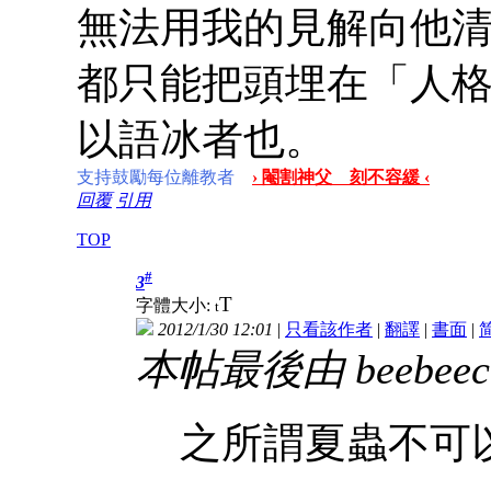
無法用我的見解向他
都只能把頭埋在「人
以語冰者也。
支持鼓勵每位離教者
› 閹割神父 刻不容緩 ‹
回覆
引用
TOP
#
3
T
字體大小:
t
2012/1/30 12:01
|
只看該作者
|
翻譯
|
書面
|
本帖最後由 beebeecha
之所謂夏蟲不可