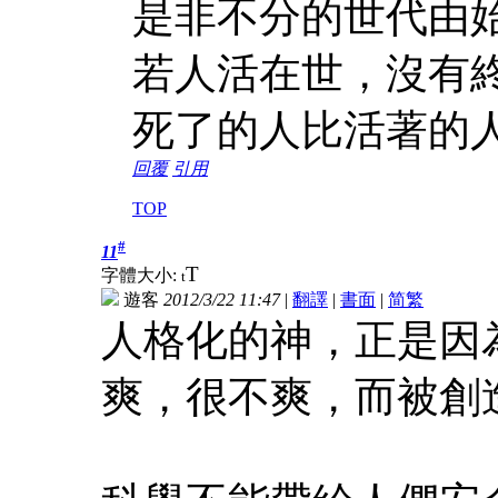
是非不分的世代由
若人活在世，沒有
死了的人比活著的
回覆
引用
TOP
#
11
T
字體大小:
t
遊客
2012/3/22 11:47
|
翻譯
|
書面
|
简
繁
人格化的神，正是因
爽，很不爽，而被創