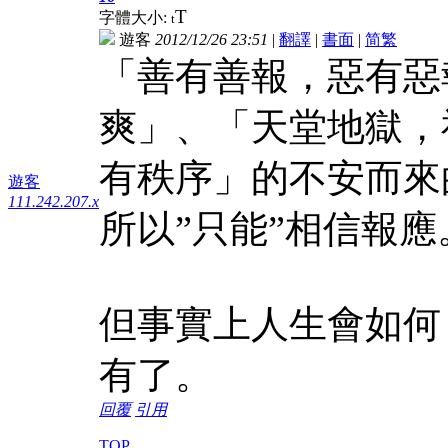
T
字體大小:
t
遊客
2012/12/26 23:51
|
翻譯
|
書面
|
简
繁
「善有善報，惡有惡
爽」、「天堂地獄，
有秩序」的不安而來
遊客
111.242.207.x
所以”只能”相信報應
但事實上人生會如何
有了。
回覆
引用
TOP