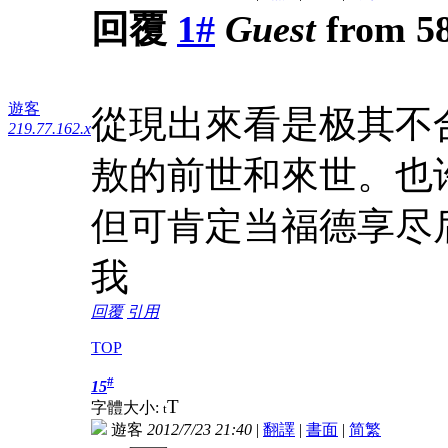
回覆
1#
Guest
from 58
遊客
從現出來看是极其不合
219.77.162.x
敖的前世和來世。也
但可肯定当福德享尽
我
回覆
引用
TOP
#
15
T
字體大小:
t
遊客
2012/7/23 21:40
|
翻譯
|
書面
|
简
繁