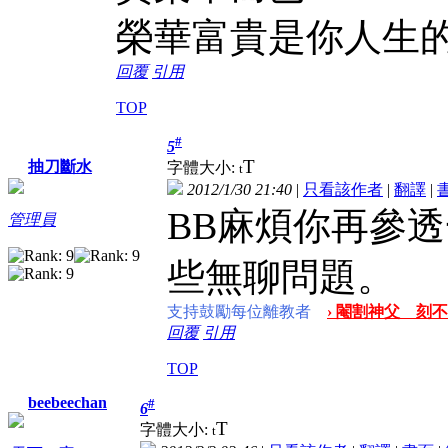
榮華富貴是你人生的
回覆
引用
TOP
#
5
T
抽刀斷水
字體大小:
t
2012/1/30 21:40
|
只看該作者
|
翻譯
|
BB麻煩你再參
管理員
些無聊問題。
支持鼓勵每位離教者
› 閹割神父 刻不
回覆
引用
TOP
beebeechan
#
6
T
字體大小:
t