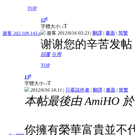
TOP
#
12
T
字體大小:
t
遊客
2012/6/16 03:23
|
翻譯
|
書面
|
简
繁
遊客
202.109.143.x
谢谢您的辛苦发帖
回覆
引用
TOP
#
13
T
字體大小:
t
2012/6/16 14:11
|
只看該作者
|
翻譯
|
書面
|
简
繁
本帖最後由 AmiHO 於 20
你擁有榮華富貴並不