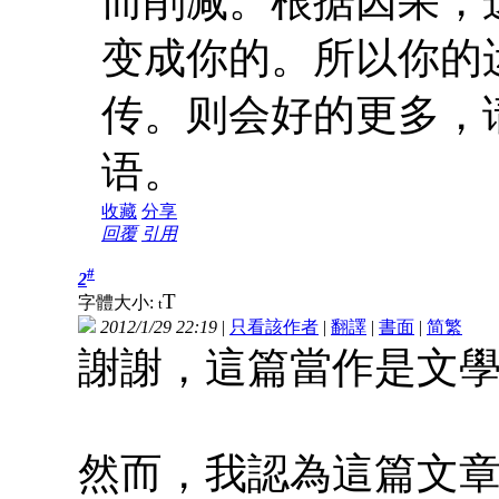
而削减。根据因果，
变成你的。所以你的
传。则会好的更多，
语。
收藏
分享
回覆
引用
#
2
T
字體大小:
t
2012/1/29 22:19
|
只看該作者
|
翻譯
|
書面
|
简
繁
謝謝，這篇當作是文
然而，我認為這篇文