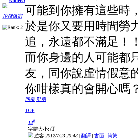
AmiHO
可能到你擁有這些時
投棧借宿
於是你又要用時間勞
追，永遠都不滿足！
而你身邊的人可能都
友，同你說虛情假意
你咁樣真的會開心嗎
回覆
引用
TOP
#
14
T
字體大小:
t
遊客
2012/7/23 20:48
|
翻譯
|
書面
|
简
繁