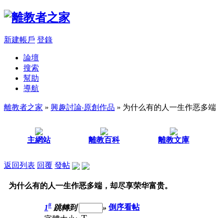
新建帳戶
登錄
論壇
搜索
幫助
導航
離教者之家
»
興趣討論‧原創作品
» 为什么有的人一生作恶多
主網站
離教百科
離教文庫
返回列表
回覆
發帖
为什么有的人一生作恶多端，却尽享荣华富贵。
#
1
跳轉到
»
倒序看帖