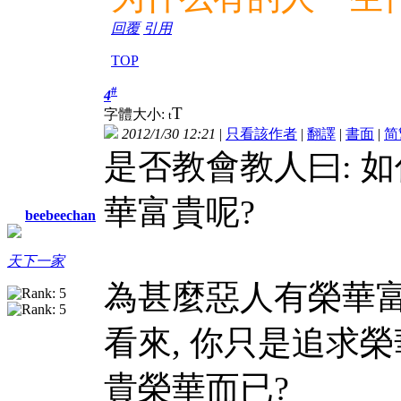
回覆
引用
TOP
#
4
T
字體大小:
t
2012/1/30 12:21
|
只看該作者
|
翻譯
|
書面
|
简
是否教會教人曰: 
華富貴呢?
beebeechan
天下一家
為甚麼惡人有榮華富
看來, 你只是追求
貴榮華而已?