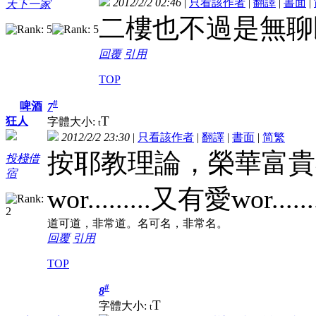
2012/2/2 02:46
|
只看該作者
|
翻譯
|
書面
|
天下一家
二樓也不過是無聊
回覆
引用
TOP
#
啤酒
7
T
狂人
字體大小:
t
2012/2/2 23:30
|
只看該作者
|
翻譯
|
書面
|
简
繁
按耶教理論，榮華富貴
投棧借
宿
wor.........又有愛wor......
道可道，非常道。名可名，非常名。
回覆
引用
TOP
#
8
T
字體大小:
t