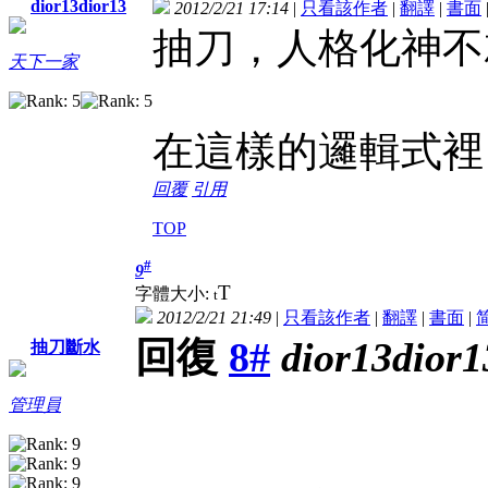
dior13dior13
2012/2/21 17:14
|
只看該作者
|
翻譯
|
書面
抽刀，人格化神不
天下一家
在這樣的邏輯式裡
回覆
引用
TOP
#
9
T
字體大小:
t
2012/2/21 21:49
|
只看該作者
|
翻譯
|
書面
|
回復
8#
dior13dior1
抽刀斷水
管理員