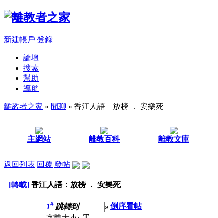
新建帳戶
登錄
論壇
搜索
幫助
導航
離教者之家
»
閒聊
» 香江人語：放榜 ． 安樂死
主網站
離教百科
離教文庫
返回列表
回覆
發帖
[轉載]
香江人語：放榜 ． 安樂死
#
1
跳轉到
»
倒序看帖
T
字體大小: