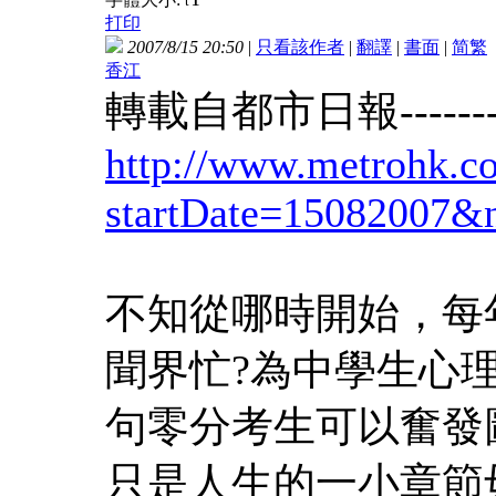
t
打印
2007/8/15 20:50
|
只看該作者
|
翻譯
|
書面
|
简
繁
香江
轉載自都市日報-----
http://www.metrohk.c
startDate=15082007&
不知從哪時開始，每
聞界忙?為中學生心
句零分考生可以奮發
只是人生的一小章節