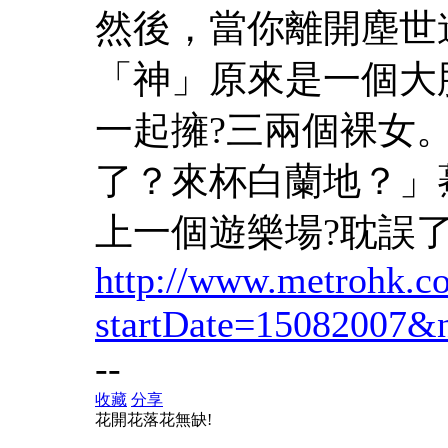
然後，當你離開塵世
「神」原來是一個大
一起擁?三兩個裸女
了？來杯白蘭地？」
上一個遊樂場?耽誤
http://www.metrohk.c
startDate=15082007&
--
收藏
分享
花開花落花無缺!