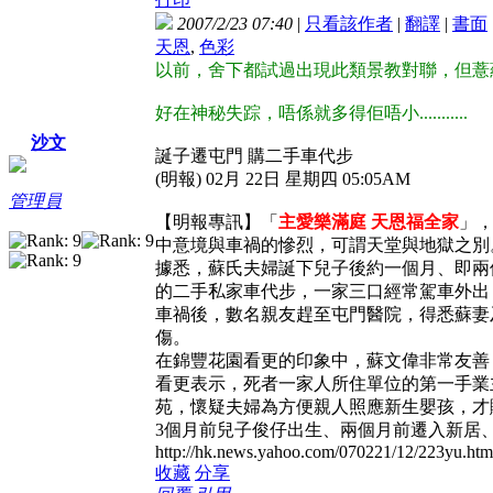
2007/2/23 07:40
|
只看該作者
|
翻譯
|
書面
天恩
,
色彩
以前，舍下都試過出現此類景教對聯，但薏蘊發覺
好在神秘失踪，唔係就多得佢唔小...........
沙文
誕子遷屯門 購二手車代步
(明報) 02月 22日 星期四 05:05AM
管理員
【明報專訊】「
主愛樂滿庭 天恩福全家
」
中意境與車禍的慘烈，可謂天堂與地獄之別
據悉，蘇氏夫婦誕下兒子後約一個月、即兩
的二手私家車代步，一家三口經常駕車外出
車禍後，數名親友趕至屯門醫院，得悉蘇妻
傷。
在錦豐花園看更的印象中，蘇文偉非常友善
看更表示，死者一家人所住單位的第一手業
苑，懷疑夫婦為方便親人照應新生嬰孩，才
3個月前兒子俊仔出生、兩個月前遷入新居
http://hk.news.yahoo.com/070221/12/223yu.htm
收藏
分享