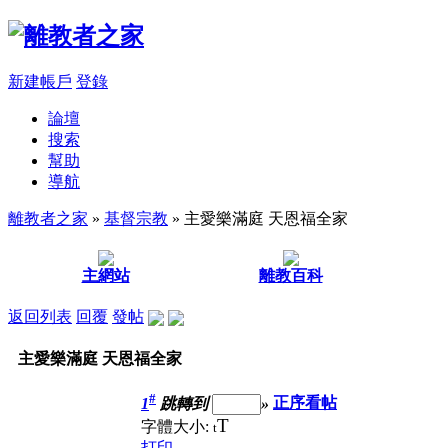
新建帳戶
登錄
論壇
搜索
幫助
導航
離教者之家
»
基督宗教
» 主愛樂滿庭 天恩福全家
主網站
離教百科
返回列表
回覆
發帖
主愛樂滿庭 天恩福全家
#
1
跳轉到
»
正序看帖
T
字體大小:
t
打印