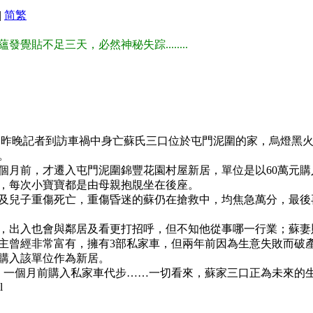
|
简
繁
貼不足三天，必然神秘失踪........
，昨晚記者到訪車禍中身亡蘇氏三口位於屯門泥圍的家，烏燈黑
。
個月前，才遷入屯門泥圍錦豐花園村屋新居，單位是以60萬元
，每次小寶寶都是由母親抱覑坐在後座。
及兒子重傷死亡，重傷昏迷的蘇仍在搶救中，均焦急萬分，最後
，出入也會與鄰居及看更打招呼，但不知他從事哪一行業；蘇妻
主曾經非常富有，擁有3部私家車，但兩年前因為生意失敗而破
購入該單位作為新居。
、一個月前購入私家車代步……一切看來，蘇家三口正為未來的
l