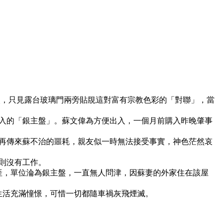
火，只見露台玻璃門兩旁貼覑這對富有宗教色彩的「對聯」，當
購入的「銀主盤」。蘇文偉為方便出入，一個月前購入昨晚肇事
再傳來蘇不治的噩耗，親友似一時無法接受事實，神色茫然哀
則沒有工作。
產，單位淪為銀主盤，一直無人問津，因蘇妻的外家住在該屋
生活充滿憧憬，可惜一切都隨車禍灰飛煙滅。