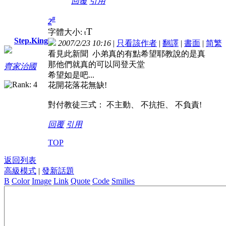
回覆
引用
#
2
T
字體大小:
t
Step.King
2007/2/23 10:16
|
只看該作者
|
翻譯
|
書面
|
简
繁
看見此新聞 小弟真的有點希望耶教說的是真
那他們就真的可以同登天堂
齊家治國
希望如是吧...
花開花落花無缺!
對付教徒三式： 不主動、 不抗拒、 不負責!
回覆
引用
TOP
返回列表
高級模式
|
發新話題
B
Color
Image
Link
Quote
Code
Smilies