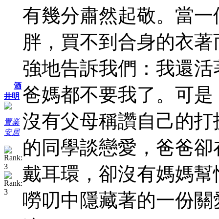
有幾分肅然起敬。當一
胖，買不到合身的衣著
強地告訴我們：我還活
酒
爸媽都不要我了。可是
井明
沒有父母稱讚自己的打
置業
安居
的同學談戀愛，爸爸卻
戴耳環，卻沒有媽媽幫
嘮叨中隱藏著的一份關