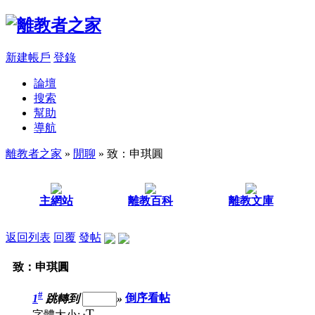
新建帳戶
登錄
論壇
搜索
幫助
導航
離教者之家
»
閒聊
» 致：申琪圓
主網站
離教百科
離教文庫
返回列表
回覆
發帖
致：申琪圓
#
1
跳轉到
»
倒序看帖
T
字體大小: