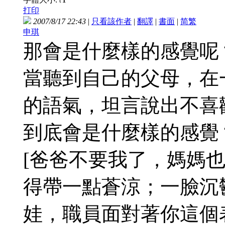
t
打印
2007/8/17 22:43
|
只看該作者
|
翻譯
|
書面
|
简
繁
申琪
那會是什麼樣的感覺呢
當聽到自己的父母，在
的語氣，坦言說出不喜
到底會是什麼樣的感覺
[爸爸不要我了，媽媽也不
得帶一點蒼涼；一臉沉
娃，職員面對著你這個