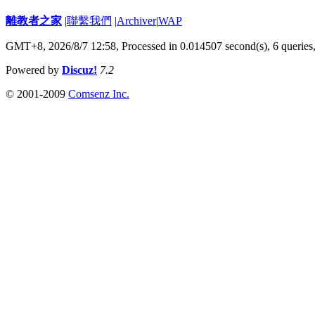
離教者之家
|
聯繫我們
|
Archiver
|
WAP
GMT+8, 2026/8/7 12:58,
Processed in 0.014507 second(s), 6 queries
Powered by
Discuz!
7.2
© 2001-2009
Comsenz Inc.