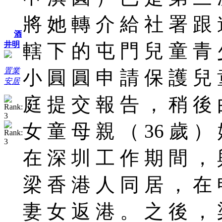
將 她 轉 介 給 社 署 跟 
酒
轄 下 的 屯 門 兒 童 青 
井明
置業
小 圓 圓 申 請 保 護 兒 
安居
庭 提 交 報 告 ， 稍 後 
女 童 母 親 （ 36 歲 ）
在 深 圳 工 作 期 間 ， 
梁 香 港 人 同 居 ， 在 
妻 女 返 港 。 之 後 ， 