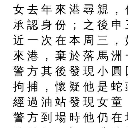
女 去 年 來 港 尋 親 ， 
承 認 身 份 ； 之 後 申 
近 一 次 在 本 周 三 ， 
來 港 ， 棄 於 落 馬 洲 
警 方 其 後 發 現 小 圓 
拘 捕 ， 懷 疑 他 是 蛇 
經 過 油 站 發 現 女 童 
警 方 到 場 時 他 仍 在 