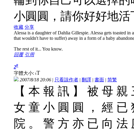
小圓圓，請你好好地活
收藏
分享
Alessa is a daughter of Dahlia Gillespie. Alessa gets toasted in a 
that wouldn't have to suffer) away in a form of a baby abandon
The rest of it... You know.
回覆
引用
#
2
T
字體大小:
t
2007/8/18 20:06
|
只看該作者
|
翻譯
|
書面
|
简
繁
【 本 報 訊 】 被 母 親 
女 童 小 圓 圓 ， 經 已 
院 。 警 方 亦 已 向 法 