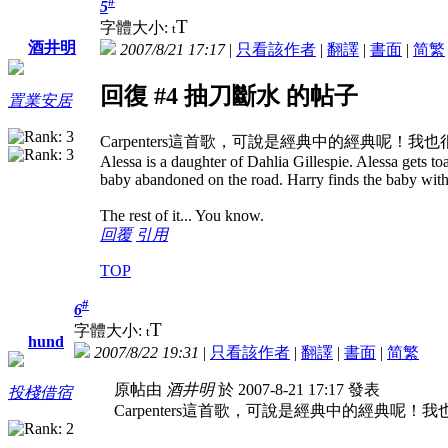
#
5
T
字體大小:
t
酒井明
2007/8/21 17:17
|
只看該作者
|
翻譯
|
書面
|
简
繁
回復 #4 抽刀斷水 的帖子
置業安居
Carpenters這首歌，可說是經典中的經典呢！
Alessa is a daughter of Dahlia Gillespie. Alessa gets toa
baby abandoned on the road. Harry finds the baby with
The rest of it... You know.
回覆
引用
TOP
#
6
T
字體大小:
t
hund
2007/8/22 19:31
|
只看該作者
|
翻譯
|
書面
|
简
繁
原帖由
酒井明
於 2007-8-21 17:17 發表
投棧借宿
Carpenters這首歌，可說是經典中的經典呢