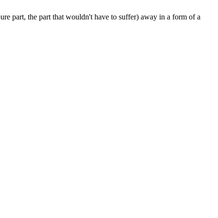
pure part, the part that wouldn't have to suffer) away in a form of a