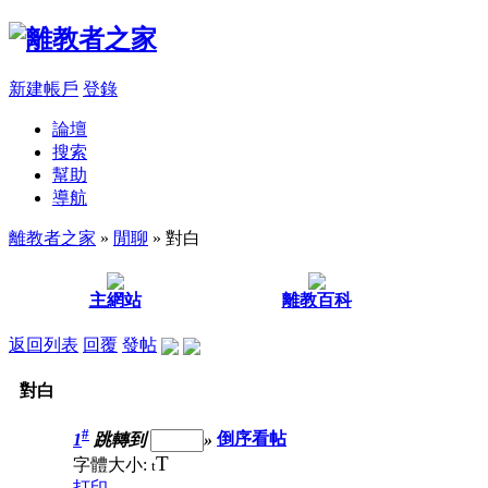
新建帳戶
登錄
論壇
搜索
幫助
導航
離教者之家
»
閒聊
» 對白
主網站
離教百科
返回列表
回覆
發帖
對白
#
1
跳轉到
»
倒序看帖
T
字體大小:
t
打印