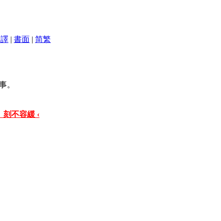
翻譯
|
書面
|
简
繁
事。
 刻不容緩 ‹