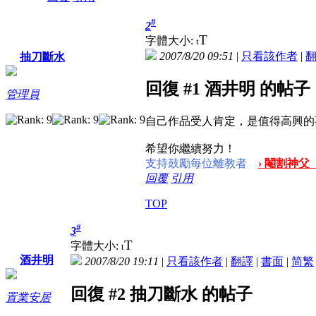
#
2
T
字體大小:
t
2007/8/20 09:51
|
只看該作者
|
抽刀斷水
回復 #1 酒井明 的帖子
管理員
自己作品受人肯定，是值得高興的
希望你繼續努力！
支持鼓勵每位離教者
› 閹割神父
回覆
引用
TOP
#
3
T
字體大小:
t
酒井明
2007/8/20 19:11
|
只看該作者
|
翻譯
|
書面
|
简
繁
回復 #2 抽刀斷水 的帖子
置業安居