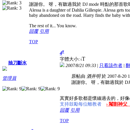
謝謝你。
呀，有聽過我於 DJ mode 時點的那首歌
Alessa is a daughter of Dahlia Gillespie. Alessa gets toa
baby abandoned on the road. Harry finds the baby with
The rest of it... You know.
回覆
引用
TOP
#
4
T
字體大小:
t
抽刀斷水
2007/8/21 09:33
|
只看該作者
|
原帖由
酒井明
於 2007-8-20 
管理員
謝謝你。
呀，有聽過我於 DJ
其實好多歌都是懷緬過去的，好像carpenter
支持鼓勵每位離教者
› 閹割神父
回覆
引用
TOP