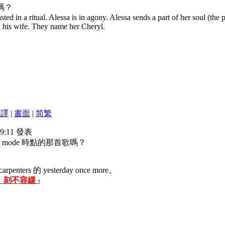
嗎？
sted in a ritual. Alessa is in agony. Alessa sends a part of her soul (the 
 his wife. They name her Cheryl.
翻譯
|
書面
|
简
繁
19:11 發表
 mode 時點的那首歌嗎？
s 的 yesterday once more。
 刻不容緩 ‹