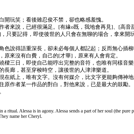
白開玩笑；看後雖忍俊不禁，卻也略感羞愧。
者來說，已經很滿足。[有緣o既，我地會再見]、[高音甜
！]，只要記得，即使後世的人只會在無聊的場合，拿來開
角色說得語重深長，卻未必每個人都記起；反而無心插柳
，原來沒有白費，自己的[才華]，原來有人會肯定。
繞樑三日，即使自己能哼出完整的音符，也唯有同樣音樂
的長廊，甚至穿梭時空，讓後世的人津津樂道。
現在紙上，唯有文字。沒有何媒介，比文字更能夠傳神地
住原作者某一作品的對白，對他來說，已是最大的鼓勵。
。
n a ritual. Alessa is in agony. Alessa sends a part of her soul (the pure 
 They name her Cheryl.