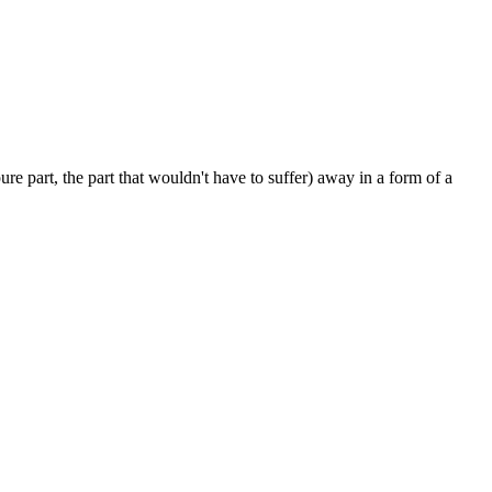
pure part, the part that wouldn't have to suffer) away in a form of a