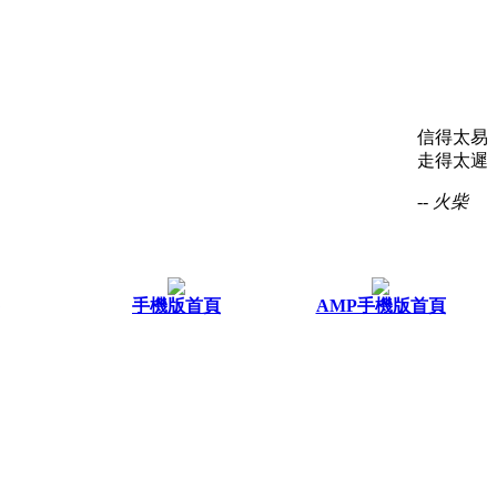
信得太易
走得太遲
-- 火柴
手機版首頁
AMP手機版首頁