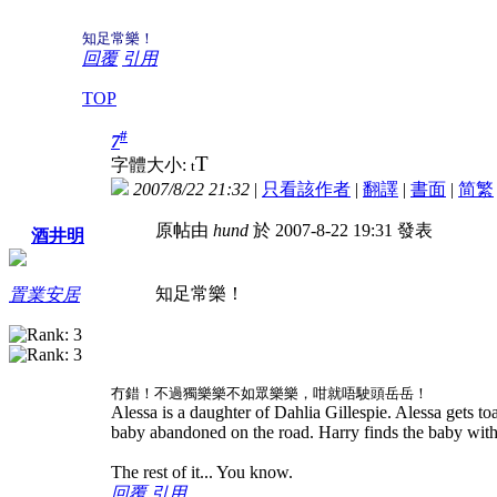
知足常樂！
回覆
引用
TOP
#
7
T
字體大小:
t
2007/8/22 21:32
|
只看該作者
|
翻譯
|
書面
|
简
繁
原帖由
hund
於 2007-8-22 19:31 發表
酒井明
知足常樂！
置業安居
冇錯！不過獨樂樂不如眾樂樂，咁就唔駛頭岳岳！
Alessa is a daughter of Dahlia Gillespie. Alessa gets toa
baby abandoned on the road. Harry finds the baby with
The rest of it... You know.
回覆
引用