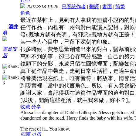
2007/8/18 19:26
|
只看該作者
|
翻譯
|
書面
|
简
繁
角色
最近在某帖上，見到有人拿我的短篇小說內的對
酒井
任何作品，內裡有一兩句對白能讓人記得，對原作
明
暗o既地方就有光明，有邪惡o既地方就有正義
某一些人心目中，已留下深刻的印象。
很多時候，費煞思量創造出來的對白，螢幕前那
置業安
居
萬料不到的事，卻已心存萬分感激；自己的努力
鏡頭下的光影，永遠只留在回憶裡面；配樂如何
真正從作品中帶走，走到日常生活裡，走過生命
將音樂活現在紙上，唯有音符；將故事、情節活
到現實裡，當中的代言角色。所以，有人竟會記
謝謝大家，會記得我在這篇作品裡面的這句對白
[以後，開鎗這些粗活，就由我來做，好不？]。
收藏
分享
Alessa is a daughter of Dahlia Gillespie. Alessa gets toasted i
abandoned on the road. Harry finds the baby with his wife.
The rest of it... You know.
回覆
引用