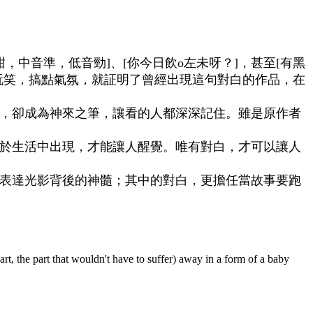
，中音準，低音勁]、[你今日飲o左未呀？]，甚至[有黑
玩笑，搞點氣氛，就証明了曾經出現這句對白的作品，在
，卻成為神來之筆，讓看的人都深深記住。雖是原作者
於生活中出現，才能讓人醒覺。唯有對白，才可以讓人
表達光影背後的神髓；其中的對白，更擔任當故事要跑
part, the part that wouldn't have to suffer) away in a form of a baby