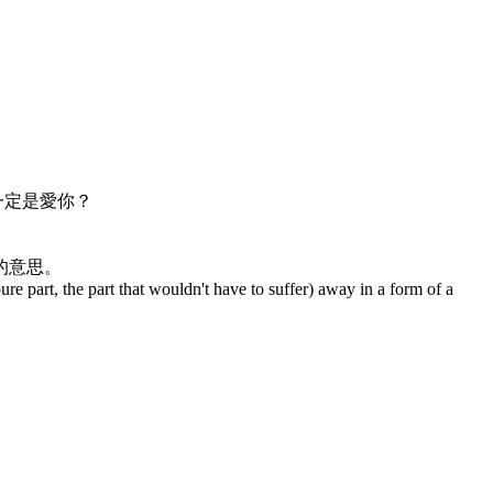
一定是愛你？
的意思。
pure part, the part that wouldn't have to suffer) away in a form of a