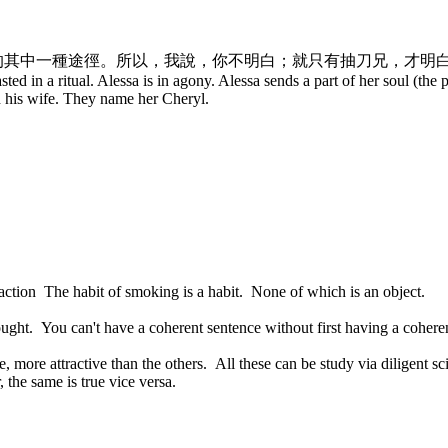
的其中一種途徑。所以，我說，你不明白；就只有抽刀兄，才明
sted in a ritual. Alessa is in agony. Alessa sends a part of her soul (the 
 his wife. They name her Cheryl.
action The habit of smoking is a habit. None of which is an object.
hought. You can't have a coherent sentence without first having a cohere
le, more attractive than the others. All these can be study via diligent 
 the same is true vice versa.