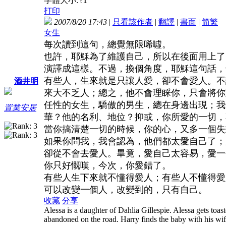
字體大小:
t
打印
2007/8/20 17:43
|
只看該作者
|
翻譯
|
書面
|
简
繁
女生
每次讀到這句，總覺無限唏噓。
也許，耶穌為了維護自己，所以在後面用上了[
演譯成這樣。不過，換個角度，耶穌這句話，
有些人，生來就是只讓人愛，卻不會愛人。不
酒井明
來大不乏人；總之，他不會理睬你，只會將你
任性的女生，驕傲的男生，總在身邊出現；我
置業安居
華？他的名利、地位？抑或，你所愛的一切，
當你搞清楚一切的時候，你的心，又多一個失
如果你問我，我會認為，他們都太愛自己了；
卻從不會去愛人。畢竟，愛自己太容易，愛一
你只好慨嘆，今次，你愛錯了。
有些人生下來就不懂得愛人；有些人不懂得愛
可以改變一個人，改變到的，只有自己。
收藏
分享
Alessa is a daughter of Dahlia Gillespie. Alessa gets toast
abandoned on the road. Harry finds the baby with his wi