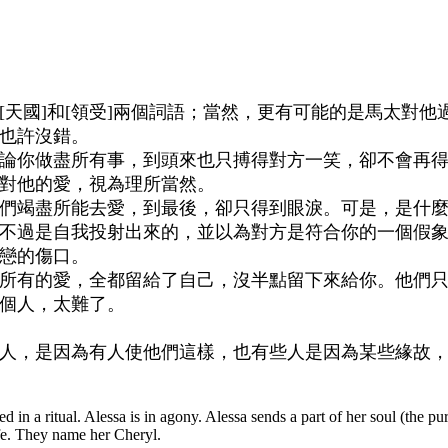
天國]和[領受]兩個詞語；當然，更有可能的是馬太對他
也許沒錯。
論你做盡所有事，到頭來也只搏得對方一笑，卻不會再
對他的愛，視為理所當然。
們竭盡所能去愛，到最後，卻只得到眼淚。可是，是什
不過是自我投射出來的，並以為對方是符合你的一個假
戀的傷口。
所有的愛，全都留給了自己，沒半點留下來給你。他們
個人，太難了。
人，是因為有人使他們這樣，也有些人是因為某些緣故
ed in a ritual. Alessa is in agony. Alessa sends a part of her soul (the pu
fe. They name her Cheryl.