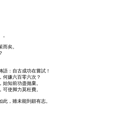
）。
策而矣。
？
轉語：自古成功在嘗試！
，何嫌六百零六次？
，始知前功盡抛棄。
，可使脚力莫枉費。
如此，雖未能到頗有志。