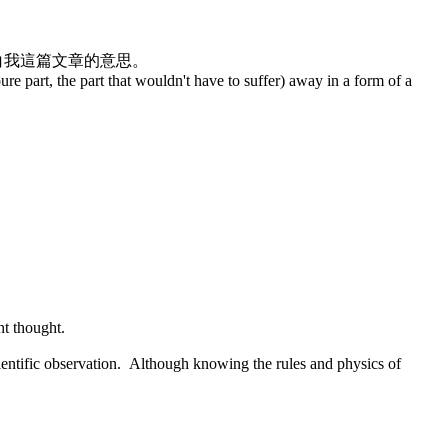
白我這篇文章的意思。
pure part, the part that wouldn't have to suffer) away in a form of a
nt thought.
scientific observation. Although knowing the rules and physics of