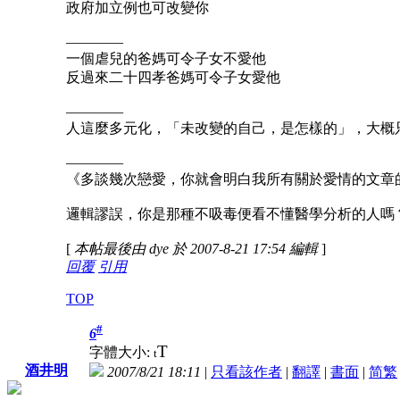
政府加立例也可改變你
————
一個虐兒的爸媽可令子女不愛他
反過來二十四孝爸媽可令子女愛他
————
人這麼多元化，「未改變的自己，是怎樣的」，大概
————
《多談幾次戀愛，你就會明白我所有關於愛情的文章
邏輯謬誤，你是那種不吸毒便看不懂醫學分析的人嗎
[
本帖最後由 dye 於 2007-8-21 17:54 編輯
]
回覆
引用
TOP
#
6
T
字體大小:
t
酒井明
2007/8/21 18:11
|
只看該作者
|
翻譯
|
書面
|
简
繁