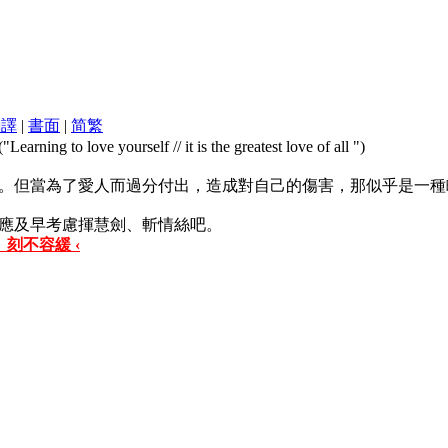
翻譯
|
書面
|
简
繁
ve yourself // it is the greatest love of all ")
。但當為了愛人而過分付出，造成對自己的傷害，那似乎是一種
應及早考慮揮慧劍、斬情絲吧。
 刻不容緩 ‹