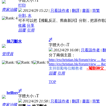
T
字體大小:
t
打印
齊家治國
2012/4/29 15:22
|
只看該作者
|
翻譯
|
書面
|
简
繁
分割
,
水
可不可以把【撥亂反正、舊曲新詞】分割，把原作歌
收藏
分享
回覆
引用
#
2
抽刀斷水
T
字體大小:
t
2012/4/29 16:08
|
只看該作者
|
管理員
分了兩個主題：
http://exchristian.hk/forum/view ...
http://exchristian.hk/forum/view ...
支持鼓勵每位離教者
› 閹割神父
回覆
引用
TOP
#
3
hellboy
T
字體大小:
t
2012/4/29 21:58
|
只看該作者
|
翻譯
|
書面
|
简
繁
齊家治國