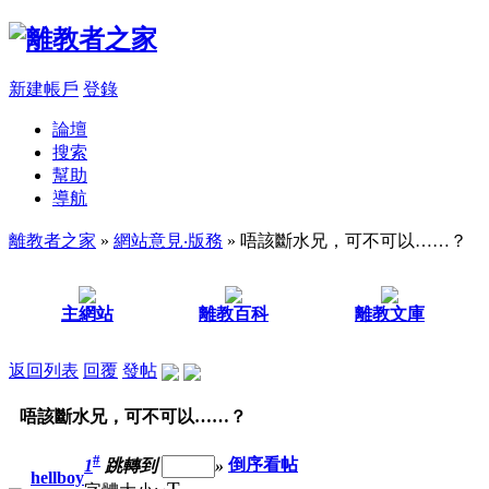
新建帳戶
登錄
論壇
搜索
幫助
導航
離教者之家
»
網站意見‧版務
» 唔該斷水兄，可不可以……？
主網站
離教百科
離教文庫
返回列表
回覆
發帖
唔該斷水兄，可不可以……？
#
1
跳轉到
»
倒序看帖
hellboy