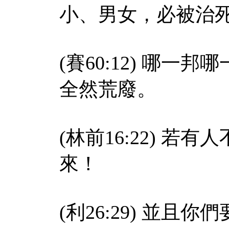
小、男女，必被治
(賽60:12) 哪
全然荒廢。
(林前16:22) 
來！
(利26:29) 並