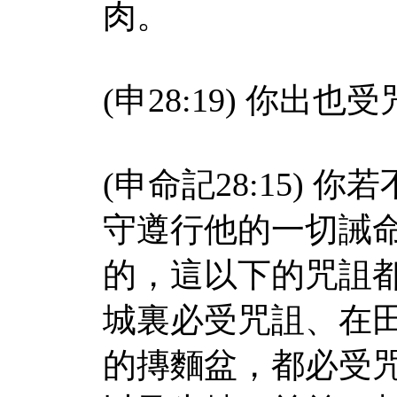
肉。
(申28:19) 你出
(申命記28:15)
守遵行他的一切誡
的，這以下的咒詛
城裏必受咒詛、在
的摶麵盆，都必受