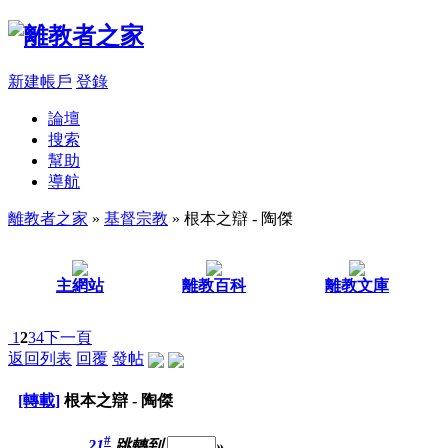
新建帳戶
登錄
論壇
搜索
幫助
導航
離教者之家
»
基督宗教
» 根本之辯 - 陶傑
主網站
離教百科
離教文庫
1
2
3
4
下一頁
返回列表
回覆
發帖
[轉載]
根本之辯 - 陶傑
#
21
跳轉到
»