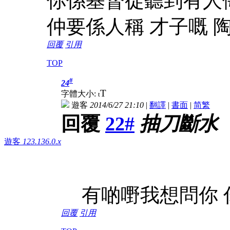
你係基督徒聽到有人
仲要係人稱 才子嘅 
回覆
引用
TOP
#
24
T
字體大小:
t
遊客
2014/6/27 21:10
|
翻譯
|
書面
|
简
繁
回覆
22#
抽刀斷水
遊客
123.136.0.x
有啲嘢我想問你 
回覆
引用