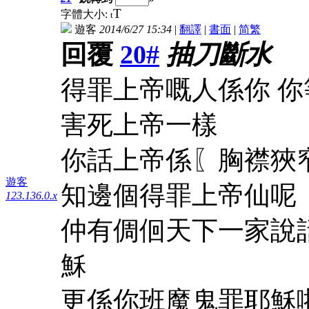
T
字體大小:
t
遊客
2014/6/27 15:34
|
翻譯
|
書面
|
简
繁
回覆
20#
抽刀斷水
得罪上帝嘅人係你 
害死上帝一樣
你話上帝係〖胸襟狹
遊客
知邊個得罪上帝仙呢
123.136.0.x
仲有倜佪天下一家說
穌
更係你班魔鬼罪耶穌