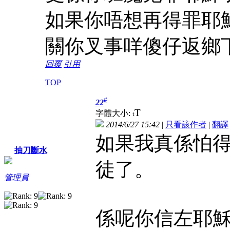
如果你唔想再得罪耶
關你叉事咩傻仔返鄉
回覆
引用
TOP
#
22
T
字體大小:
t
2014/6/27 15:42
|
只看該作者
|
翻譯
如果我真係怕
抽刀斷水
徒了。
管理員
係呢你信左耶