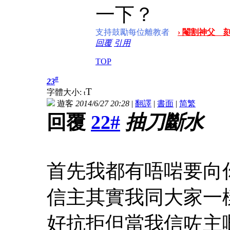
一下？
支持鼓勵每位離教者
› 閹割神父 刻
回覆
引用
TOP
#
23
T
字體大小:
t
遊客
2014/6/27 20:28
|
翻譯
|
書面
|
简
繁
回覆
22#
抽刀斷水
首先我都有唔啱要向
信主其實我同大家一
好抗拒但當我信咗主