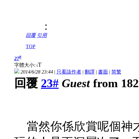
:
回覆
引用
TOP
#
27
T
字體大小:
t
2014/6/28 23:44
|
只看該作者
|
翻譯
|
書面
|
简
繁
回覆
23#
Guest
from 182
當然你係欣賞呢個神才