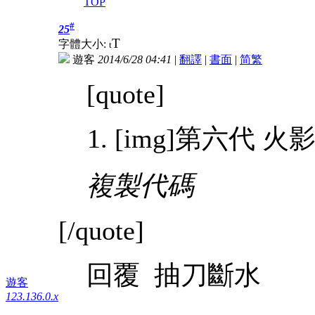
TOP
#
25
T
字體大小:
t
遊客
2014/6/28 04:41
|
翻譯
|
書面
|
简
繁
[quote]
[img]第六代 火影
複製代碼
[/quote]
回覆 抽刀斷水
遊客
123.136.0.x