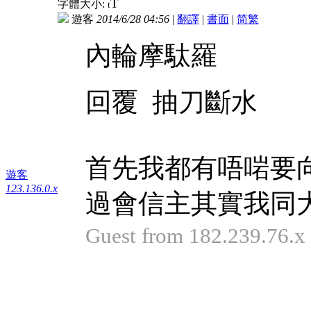
T
字體大小:
t
遊客
2014/6/28 04:56
|
翻譯
|
書面
|
简
繁
內輪摩駄羅
回覆 抽刀斷水
首先我都有唔啱要
遊客
123.136.0.x
過會信主其實我同大
Guest from 182.239.76