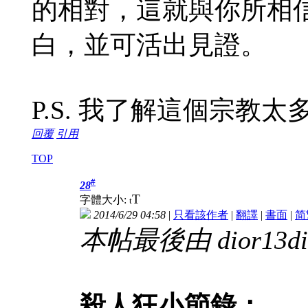
的相對，這就與你所相
白，並可活出見證。
P.S. 我了解這個宗教
回覆
引用
TOP
#
28
T
字體大小:
t
2014/6/29 04:58
|
只看該作者
|
翻譯
|
書面
|
简
本帖最後由 dior13dior
殺人狂小節錄：