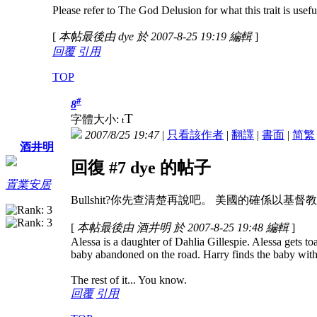
Please refer to The God Delusion for what this trait is usefu
[
本帖最後由 dye 於 2007-8-25 19:19 編輯
]
回覆
引用
TOP
#
8
T
字體大小:
t
2007/8/25 19:47
|
只看該作者
|
翻譯
|
書面
|
简
繁
酒井明
回復 #7 dye 的帖子
置業安居
Bullshit?你先查清楚再說吧。
美國的確係以基督教的
[
本帖最後由 酒井明 於 2007-8-25 19:48 編輯
]
Alessa is a daughter of Dahlia Gillespie. Alessa gets toa
baby abandoned on the road. Harry finds the baby with
The rest of it... You know.
回覆
引用