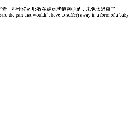
單看一些州份的耶教在肆虐就鎚胸頓足，未免太過慮了。
 part, the part that wouldn't have to suffer) away in a form of a baby