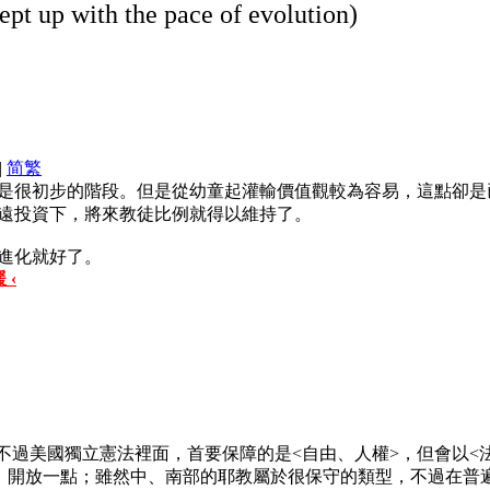
kept up with the pace of evolution)
|
简
繁
是很初步的階段。但是從幼童起灌輸價值觀較為容易，這點卻是
遠投資下，將來教徒比例就得以維持了。
進化就好了。
 ‹
過美國獨立憲法裡面，首要保障的是<自由、人權>，但會以<法
、開放一點；雖然中、南部的耶教屬於很保守的類型，不過在普