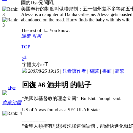
國的Dye兄問問。
美國奉行的制度叫做聯邦制；五十個州差不多等如五
Alessa is a daughter of Dahlia Gillespie. Alessa gets toasted 
abandoned on the road. Harry finds the baby with his wife
The rest of it... You know.
回覆
引用
TOP
#
7
T
字體大小:
t
2007/8/25 19:15
|
只看該作者
|
翻譯
|
書面
|
简
繁
回復 #6 酒井明 的帖子
dye
"美國以基督教的理念立國" Bullshit. 'nough said.
齊家治國
US of A was found as a SECULAR state,
----------------
"希望人類擁有思想被洗腦這個缺憾，能儘快進化就好