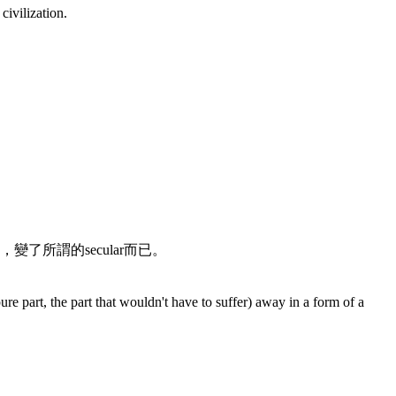
civilization.
所謂的secular而已。
pure part, the part that wouldn't have to suffer) away in a form of a