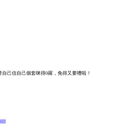
要自己信自己個套咪得0羅，免得又要嘈啦！
388