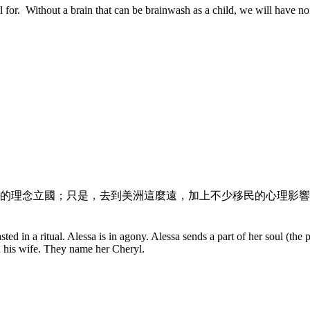
l for. Without a brain that can be brainwash as a child, we will have no 
理念立國；只是，去到美洲這麼遠，加上不少移民的心理影響，變了
sted in a ritual. Alessa is in agony. Alessa sends a part of her soul (the 
 his wife. They name her Cheryl.