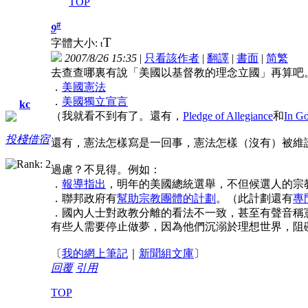
TOP
#
9
T
字體大小:
t
2007/8/26 15:35
|
只看該作者
|
翻譯
|
書面
|
简
繁
去查查哪裏有說「美國以基督教的理念立國」再算吧
．
美國憲法
．
美國獨立宣言
kc
（我就看不到有了。還有，
Pledge of Allegiance
和
In G
投棧借宿
還有，憲法怎樣寫是一回事，憲法怎樣（沒有）被維
過慮？不見得。例如：
．
報導指出
，明年的美國總統選舉，不但候選人的宗
．聯邦政府有
幫助宗教團體的計劃
。（此計劃還有
專
．國內人士對政教分離的看法不一致，甚至有聲音稱
有些人需要停止做夢，因為他們沉溺於理想世界，阻
〔
我的網上筆記
｜
新聞組文庫
〕
回覆
引用
TOP