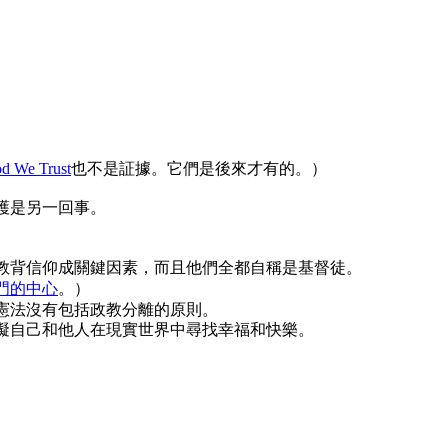
。
od We Trust
也不是証據。它們是後來才有的。）
護是另一回事。
教背信仰成關鍵因素，而且他們全都自稱是基督徒。
門的中心
。）
憲法沒有包括政教分離的原則。
礙自己和他人在現實世界中尋找幸福和快樂。