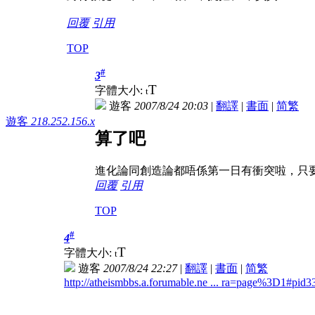
回覆
引用
TOP
#
3
T
字體大小:
t
遊客
2007/8/24 20:03
|
翻譯
|
書面
|
简
繁
遊客
218.252.156.x
算了吧
進化論同創造論都唔係第一日有衝突啦，只
回覆
引用
TOP
#
4
T
字體大小:
t
遊客
2007/8/24 22:27
|
翻譯
|
書面
|
简
繁
http://atheismbbs.a.forumable.ne ... ra=page%3D1#pid3