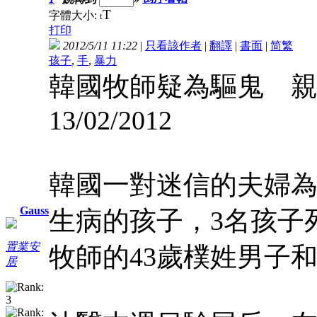
T
字體大小:
t
打印
2012/5/11 11:22
|
只看該作者
|
翻譯
|
書面
|
简
繁
孩子
,
手
,
暴力
韓國牧師疑為驅鬼 親
13/02/2012
韓國一對迷信的夫婦
Gauss
生病的孩子，3名孩子
置業安
牧師的43歲樸姓男子
居