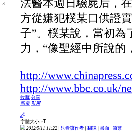
法醫本週日驗屍后，
方從嫌犯樸某口供證實
子”。樸某說，當初為
力，“像聖經中所說的
http://www.chinapress.
http://www.bbc.co.uk/n
收藏
分享
回覆
引用
#
2
T
字體大小:
t
2012/5/11 11:22
|
只看該作者
|
翻譯
|
書面
|
简
繁