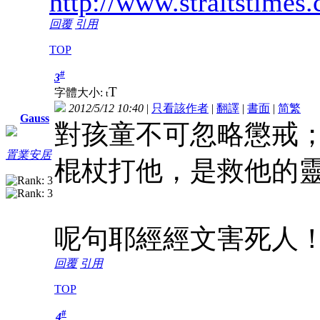
http://www.straitstime
回覆
引用
TOP
#
3
T
字體大小:
t
2012/5/12 10:40
|
只看該作者
|
翻譯
|
書面
|
简
繁
Gauss
對孩童不可忽略懲戒
置業安居
棍杖打他，是救他的靈魂免
呢句耶經經文害死人
回覆
引用
TOP
#
4