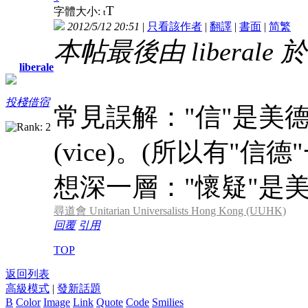
T
字體大小:
t
2012/5/12 20:51
|
只看該作者
|
翻譯
|
書面
|
简
繁
本帖最後由 liberale 於 2
liberale
投棧借宿
常見誤解："信"是美德(v
(vice)。(所以有"信德
想深一層："懷疑"是美德(v
尋道會 Unitarian Universalists Hong Kong (UUHK)
回覆
引用
TOP
返回列表
高級模式
|
發新話題
B
Color
Image
Link
Quote
Code
Smilies