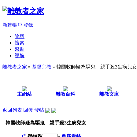
新建帳戶
登錄
論壇
搜索
幫助
導航
離教者之家
»
基督宗教
» 韓國牧師疑為驅鬼 親手殺3生病兒女
主網站
離教百科
離教文庫
返回列表
回覆
發帖
韓國牧師疑為驅鬼 親手殺3生病兒女
#
1
跳轉到
»
倒序看帖