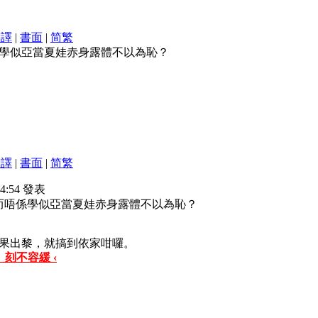
翻譯
|
書面
|
简
繁
係學似亞當夏娃赤身露體不以為恥？
翻譯
|
書面
|
简
繁
14:54 發表
而唔係學似亞當夏娃赤身露體不以為恥？
果出黎，就搞到依家咁囉。
 刻不容緩 ‹