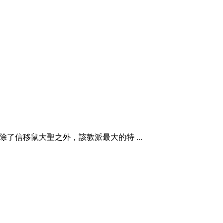
支。除了信移鼠大聖之外，該教派最大的特 ...