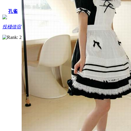
孔雀
投棧借宿