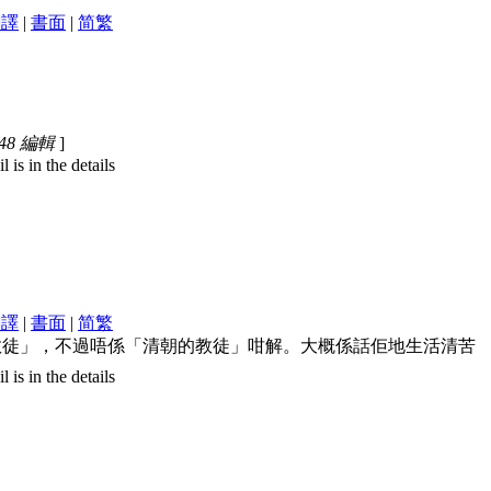
翻譯
|
書面
|
简
繁
:48 編輯
]
is in the details
翻譯
|
書面
|
简
繁
係「清教徒」，不過唔係「清朝的教徒」咁解。大概係話佢地生活清苦
is in the details