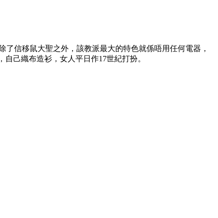
大的分支。除了信移鼠大聖之外，該教派最大的特色就係唔用任何電器，
，自己織布造衫，女人平日作17世紀打扮。