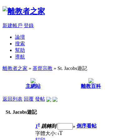
新建帳戶
登錄
論壇
搜索
幫助
導航
離教者之家
»
基督宗教
» St. Jacobs遊記
主網站
離教百科
返回列表
回覆
發帖
St. Jacobs遊記
#
1
跳轉到
»
倒序看帖
T
字體大小:
t
打印