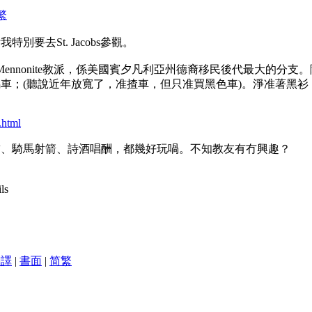
繁
別要去St. Jacobs參觀。
鎮，居民全屬Mennonite教派，係美國賓夕凡利亞州德裔移民後代最
車；(聽說近年放寬了，准揸車，但只准買黑色車)。淨准著黑衫
.html
飾、騎馬射箭、詩酒唱酬，都幾好玩喎。不知教友有冇興趣？
ls
翻譯
|
書面
|
简
繁