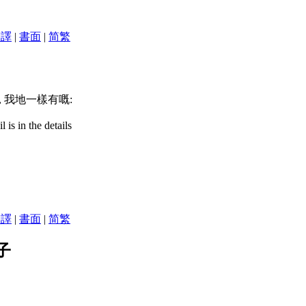
翻譯
|
書面
|
简
繁
, 我地一樣有嘅:
is in the details
翻譯
|
書面
|
简
繁
子