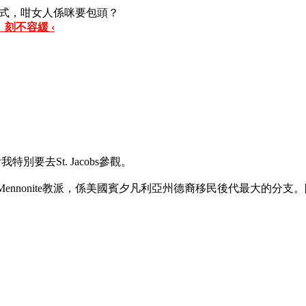
式，咁女人係咪要包頭？
 刻不容緩 ‹
別要去St. Jacobs參觀。
居民全屬Mennonite教派，係美國賓夕凡利亞州德裔移民後代最大的分