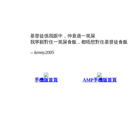
基督徒係我眼中，仲衰過一篤屎
我寧願對住一篤屎食飯，都唔想對住基督徒食飯
-- kenny2005
手機版首頁
AMP手機版首頁