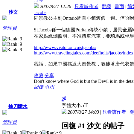
2007/8/27 12:26
|
只看該作者
|
翻譯
|
書面
|
简
沙文
Jacobs
同景教公主到Ontario周圍小鎮渡假一週。佢吩咐我特
管理員
St.Jacobs係一個德國Puritan傳統小
在家點蠟燭照明、不准揸車汽車，要騎馬或坐馬
http://www.visitor.on.ca/stjacobs/
http://www.travelingtales.com/deefholts/jacobs/index
我話，如果中國搞返大秦景教，教徒著唐代衣
收藏
分享
Don't know where God is but the Devil is in the detai
回覆
引用
#
2
T
字體大小:
t
抽刀斷水
2007/8/27 14:03
|
只看該作者
|
管理員
回復 #1 沙文 的帖子