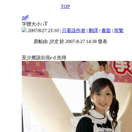
TOP
#
10
T
字體大小:
t
2007/8/27 23:10
|
只看該作者
|
翻譯
|
書面
|
简
繁
原帖由
沙文
於 2007-8-27 14:38 發表
至少應該出現e d 先得