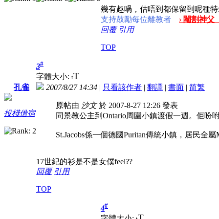
幾有趣喎，估唔到都保留到呢種特
支持鼓勵每位離教者
› 閹割神父
回覆
引用
TOP
#
3
T
字體大小:
t
2007/8/27 14:34
|
只看該作者
|
翻譯
|
書面
|
简
繁
孔雀
原帖由
沙文
於 2007-8-27 12:26 發表
投棧借宿
同景教公主到Ontario周圍小鎮渡假一週。佢吩咐我特
St.Jacobs係一個德國Puritan傳統小鎮，
17世紀的衫是不是女僕feel??
回覆
引用
TOP
#
4
T
字體大小:
t