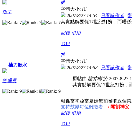
#
6
T
字體大小:
t
版主
2007/8/27 14:54
|
只看該作者
|
其實點解要係17世紀打扮，而唔
回覆
引用
TOP
#
7
T
字體大小:
t
抽刀斷水
2007/8/27 14:58
|
只看該作者
|
原帖由
龍井樹
於 2007-8-27 
管理員
其實點解要係17世紀打扮，
就係當初亞當夏娃無扣喉嘔返個禁
支持鼓勵每位離教者
› 閹割神父
回覆
引用
TOP